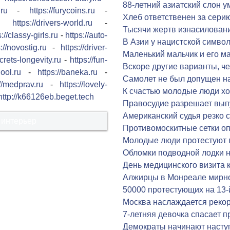
88-летний азиатский слон у
.ru
-
https://furycoins.ru
-
Хлеб ответственен за сери
-
https://drivers-world.ru
-
Тысячи жертв изнасилован
s://classy-girls.ru
-
https://auto-
В Азии у нацистской симво
://novostig.ru
-
https://driver-
Маленький мальчик и его м
ecrets-longevity.ru
-
https://fun-
Вскоре другие варианты, че
hool.ru
-
https://baneka.ru
-
Самолет не был допущен н
://medprav.ru
-
https://lovely-
К счастью молодые люди хо
http://k66126eb.beget.tech
Правосудие разрешает вып
Американский судья резко 
 интерьер
Противомоскитные сетки о
Молодые люди протестуют 
Обломки подводной лодки 
День медицинского визита 
Алжирцы в Монреале мирн
50000 протестующих на 13-
Москва наслаждается реко
7-летняя девочка спасает п
Демократы начинают насту