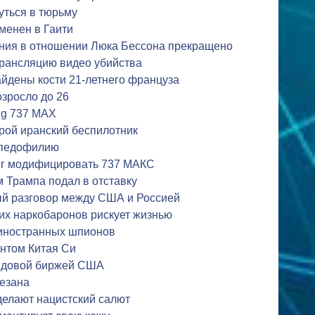
уться в тюрьму
менен в Гаити
ния в отношении Люка Бессона прекращено
трансляцию видео убийства
йдены кости 21-летнего француза
зросло до 26
ng 737 MAX
рой иранский беспилотник
 педофилию
нг модифицировать 737 МАКС
 Трампа подал в отставку
ый разговор между США и Россией
их наркобаронов рискует жизнью
 иностранных шпионов
ентом Китая Си
ндовой биржей США
резана
делают нацистский салют