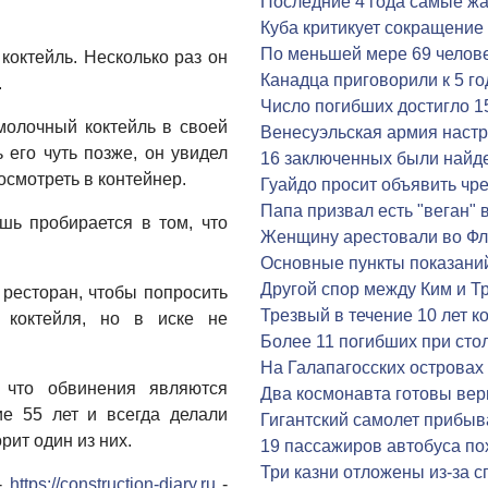
Последние 4 года самые жа
Куба критикует сокращение
По меньшей мере 69 челове
коктейль. Несколько раз он
Канадца приговорили к 5 г
.
Число погибших достигло 1
молочный коктейль в своей
Венесуэльская армия наст
 его чуть позже, он увидел
16 заключенных были найд
осмотреть в контейнер.
Гуайдо просит объявить ч
Папа призвал есть "веган" 
ь пробирается в том, что
Женщину арестовали во Фл
Основные пункты показани
Другой спор между Ким и 
 ресторан, чтобы попросить
Трезвый в течение 10 лет 
коктейля, но в иске не
Более 11 погибших при сто
На Галапагосских островах
 что обвинения являются
Два космонавта готовы вер
е 55 лет и всегда делали
Гигантский самолет прибыва
рит один из них.
19 пассажиров автобуса п
Три казни отложены из-за 
-
https://construction-diary.ru
-