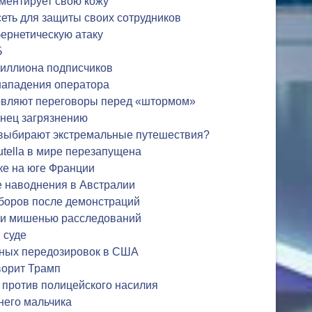
ментирует свою кожу
сеть для защиты своих сотрудников
ернетическую атаку
Б
 миллиона подписчиков
 нападения оператора
овляют переговоры перед «штормом»
онец загрязнению
выбирают экстремальные путешествия?
tella в мире перезапущена
ке на юге Франции
е наводнения в Австралии
ыборов после демонстраций
али мишенью расследований
 суде
ных передозировок в США
ворит Трамп
 против полицейского насилия
него мальчика