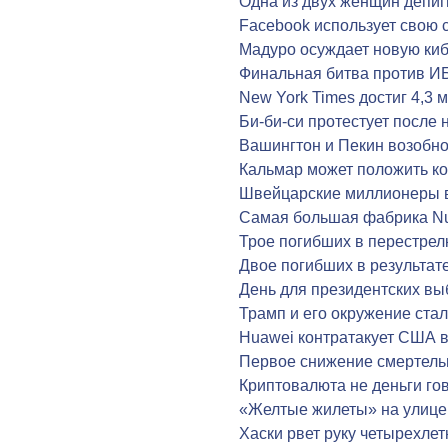
Одна из двух женщин депиг
Facebook использует свою 
Мадуро осуждает новую киб
Финальная битва против И
New York Times достиг 4,3
Би-би-си протестует после
Вашингтон и Пекин возобн
Кальмар может положить к
Швейцарские миллионеры 
Самая большая фабрика Nu
Трое погибших в перестрел
Двое погибших в результат
День для президентских в
Трамп и его окружение ст
Huawei контратакует США в
Первое снижение смертель
Криптовалюта не деньги го
«Желтые жилеты» на улице
Хаски рвет руку четырехлет