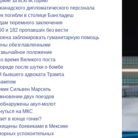
ркие за всю историю
 канадского дипломатического персонала
к погибли в столице Бангладеш
одам тюремного заключения
50 и 182 пропавших без вести
роена заблокировать гуманитарную помощь
ены обезглавленными
резвычайное положение
во время Великого поста
ориде после шутки о бомбе
й бывшего адвоката Трампа
Трампом
комик Сильвен Марсель
лкновении двух поездов
 обнаружены акул-молот
нуться на МКС
ет в конце гонки?
охищены боевиками в Мексике
спорных успокоительных