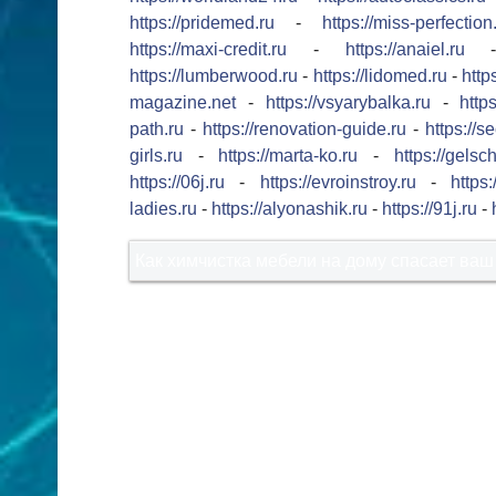
https://pridemed.ru
-
https://miss-perfection
https://maxi-credit.ru
-
https://anaiel.ru
https://lumberwood.ru
-
https://lidomed.ru
-
http
magazine.net
-
https://vsyarybalka.ru
-
https
path.ru
-
https://renovation-guide.ru
-
https://s
girls.ru
-
https://marta-ko.ru
-
https://gelsc
https://06j.ru
-
https://evroinstroy.ru
-
https
ladies.ru
-
https://alyonashik.ru
-
https://91j.ru
-
Как химчистка мебели на дому спасает ваш