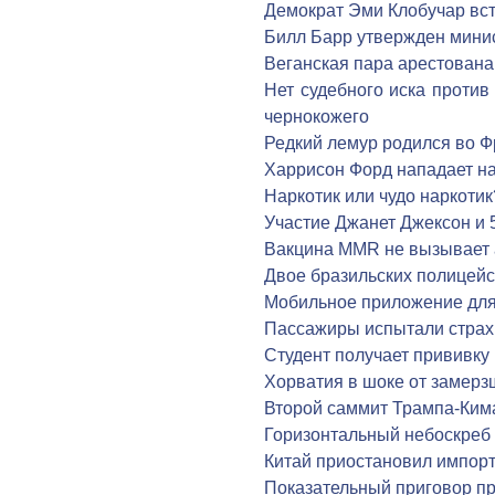
Демократ Эми Клобучар вс
Билл Барр утвержден мин
Веганская пара арестована
Нет судебного иска против
чернокожего
Редкий лемур родился во 
Харрисон Форд нападает на
Наркотик или чудо наркотик
Участие Джанет Джексон и 
Вакцина MMR не вызывает 
Двое бразильских полицейс
Мобильное приложение дл
Пассажиры испытали страх 
Студент получает прививку
Хорватия в шоке от замер
Второй саммит Трампа-Кима
Горизонтальный небоскреб 
Китай приостановил импорт
Показательный приговор п