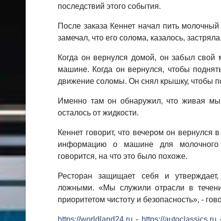
последствий этого события.
После заказа Кеннет начал пить молочный 
замечал, что его солома, казалось, застряла
Когда он вернулся домой, он забыл свой 
машине. Когда он вернулся, чтобы поднять
движение соломы. Он снял крышку, чтобы п
Именно там он обнаружил, что живая мыш
осталось от жидкости.
Кеннет говорит, что вечером он вернулся в
информацию о машине для молочного 
говорится, на что это было похоже.
Ресторан защищает себя и утверждает,
ложными. «Мы служили отрасли в течени
приоритетом чистоту и безопасность», - гово
https://worldland24.ru
-
https://autoclassics.ru