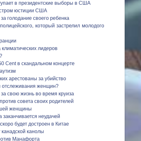
тупает в президентские выборы в США
истром юстиции США
 за голодание своего ребенка
 полицейского, который застрелил молодого
Франции
 климатических лидеров
?
50 Cent в скандальном концерте
аутизм
ких арестованы за убийство
я отслеживания женщин?
за свою жизнь во время круиза
 против совета своих родителей
зшей женщины
 заканчивается неудачей
скоро будет достроен в Китае
 канадской канолы
ротив Манафорта