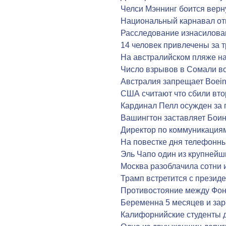
Челси Мэннинг боится верн
Национальный карнавал от
Расследование изнасилова
14 человек привлечены за 
На австралийском пляже на
Число взрывов в Сомали во
Австралия запрещает Boei
США считают что сбили вто
Кардинал Пелл осужден за
Вашингтон заставляет Бои
Директор по коммуникациям
На повестке дня телефонн
Эль Чапо один из крупнейш
Москва разоблачила сотни
Трамп встретится с презид
Противостояние между Фо
Беременна 5 месяцев и за
Калифорнийские студенты 