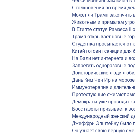
Челси Мэннинг заключен в т
Столкновения во время дем
Может ли Трамп закончить 
Животным и приматам угро
В Египте статуя Рамзеса II
Трамп открывает новые го
Студентка просыпается от
Китай готовит санкции для
На Бали нет интернета и в
Запретить одноразовые под
Доисторические люди любил
Дань Ким Чен Ир на морозе
Иммунотерапия и длительны
Протестующие сжигают аме
Демократы уже проводят к
Босс газеты призывает к в
Международный женский де
Джеффри Эпштейну было п
Он узнает свою верную сме