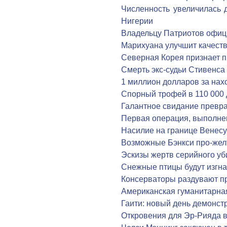
Численность увеличилась 
Нигерии
Владельцу Патриотов офиц
Марихуана улучшит качест
Северная Корея признает 
Смерть экс-судьи Стивенса
1 миллион долларов за на
Спорный трофей в 110 000
Галантное свидание превра
Первая операция, выполне
Насилие на границе Венес
Возможные Бэнкси про-жел
Эскизы жертв серийного у
Снежные птицы будут изгна
Консерваторы раздувают п
Американская гуманитарна
Гаити: новый день демонст
Откровения для Эр-Рияда в