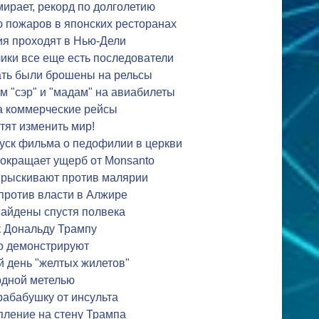
мирает, рекорд по долголетию
ю пожаров в японских ресторанах
ия проходят в Нью-Дели
лики все еще есть последователи
ать были брошены на рельсы
м "сэр" и "мадам" на авиабилеты
а коммерческие рейсы
тят изменить мир!
уск фильма о педофилии в церкви
сокращает ущерб от Monsanto
прыскивают против малярии
против власти в Алжире
найдены спустя полвека
к Дональду Трампу
о демонстрируют
й день "желтых жилетов"
рдной метелью
рабабушку от инсульта
пление на стену Трампа