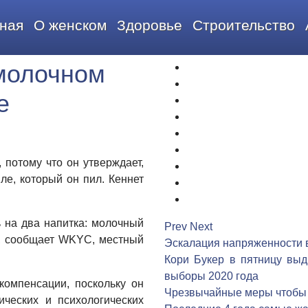
ная
О женском
Здоровье
Строительство
молочном
1
2
е
3
4
5
6
 потому что он утверждает,
7
ле, который он пил.
Кеннет
8
9
ь на два напитка: молочный
Prev
Next
и, сообщает WKYC, местный
Эскалация напряженности 
Кори Букер в пятницу выд
выборы 2020 года
компенсации, поскольку он
Чрезвычайные меры чтобы 
гических и психологических