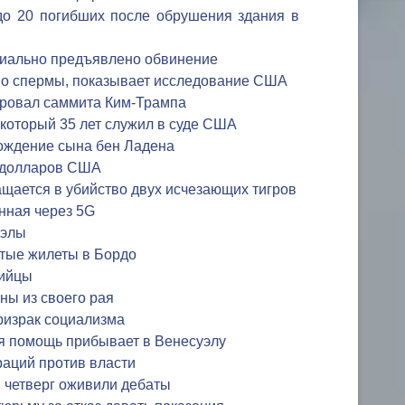
до 20 погибших после обрушения здания в
иально предъявлено обвинение
во спермы, показывает исследование США
провал саммита Ким-Трампа
 который 35 лет служил в суде США
хождение сына бен Ладена
 долларов США
щается в убийство двух исчезающих тигров
нная через 5G
уэлы
тые жилеты в Бордо
бийцы
ны из своего рая
ризрак социализма
я помощь прибывает в Венесуэлу
раций против власти
 четверг оживили дебаты