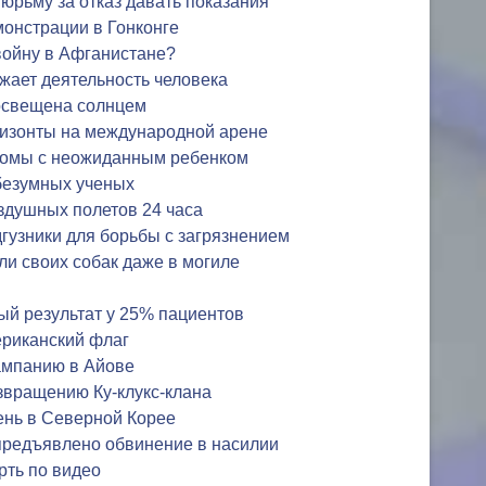
юрьму за отказ давать показания
онстрации в Гонконге
войну в Афганистане?
жает деятельность человека
 освещена солнцем
ризонты на международной арене
 комы с неожиданным ребенком
 безумных ученых
оздушных полетов 24 часа
гузники для борьбы с загрязнением
и своих собак даже в могиле
й результат у 25% пациентов
риканский флаг
ампанию в Айове
озвращению Ку-клукс-клана
нь в Северной Корее
редъявлено обвинение в насилии
рть по видео