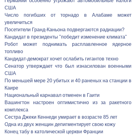
Германии особенно угрожают автомобильные налоги
США
Число погибших от торнадо в Алабаме может
увеличиться
Посетители Гранд-Каньона подвергаются радиации?
Кандидат в президенты "победит изменение климата"
Робот может поднимать расплавленное ядерное
топливо
Кандидат-демократ хочет ослабить гигантов техно
Сенатор утверждает что был изнасилован военными
США
По меньшей мере 20 убитых и 40 раненых на станции в
Каире
Национальный карнавал отменен в Гаити
Вашингтон настроен оптимистично из за ракетного
комплекса
Сестра Джеки Кеннеди умирает в возрасте 85 лет
Одна из двух женщин депигментирует свою кожу
Конец табу в католической церкви Франции