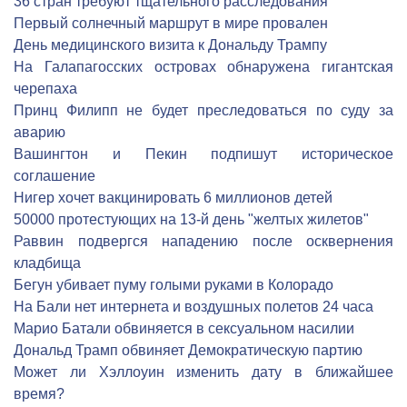
36 стран требуют тщательного расследования
Первый солнечный маршрут в мире провален
День медицинского визита к Дональду Трампу
На Галапагосских островах обнаружена гигантская
черепаха
Принц Филипп не будет преследоваться по суду за
аварию
Вашингтон и Пекин подпишут историческое
соглашение
Нигер хочет вакцинировать 6 миллионов детей
50000 протестующих на 13-й день "желтых жилетов"
Раввин подвергся нападению после осквернения
кладбища
Бегун убивает пуму голыми руками в Колорадо
На Бали нет интернета и воздушных полетов 24 часа
Марио Батали обвиняется в сексуальном насилии
Дональд Трамп обвиняет Демократическую партию
Может ли Хэллоуин изменить дату в ближайшее
время?