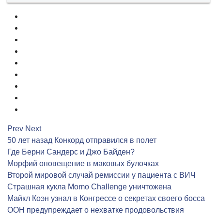
1
2
3
4
5
6
7
8
9
Prev
Next
50 лет назад Конкорд отправился в полет
Где Берни Сандерс и Джо Байден?
Морфий оповещение в маковых булочках
Второй мировой случай ремиссии у пациента с ВИЧ
Страшная кукла Momo Challenge уничтожена
Майкл Коэн узнал в Конгрессе о секретах своего босса
ООН предупреждает о нехватке продовольствия