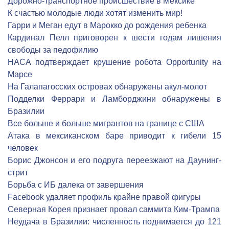
Дорожно-транспортное происшествие в Мексике
К счастью молодые люди хотят изменить мир!
Гарри и Меган едут в Марокко до рождения ребенка
Кардинал Пелл приговорен к шести годам лишения
свободы за педофилию
НАСА подтверждает крушение робота Opportunity на
Марсе
На Галапагосских островах обнаружены акул-молот
Подделки Феррари и Ламборджини обнаружены в
Бразилии
Все больше и больше мигрантов на границе с США
Атака в мексиканском баре приводит к гибели 15
человек
Борис Джонсон и его подруга переезжают на Даунинг-
стрит
Борьба с ИБ далека от завершения
Facebook удаляет профиль крайне правой фигуры
Северная Корея признает провал саммита Ким-Трампа
Неудача в Бразилии: численность поднимается до 121