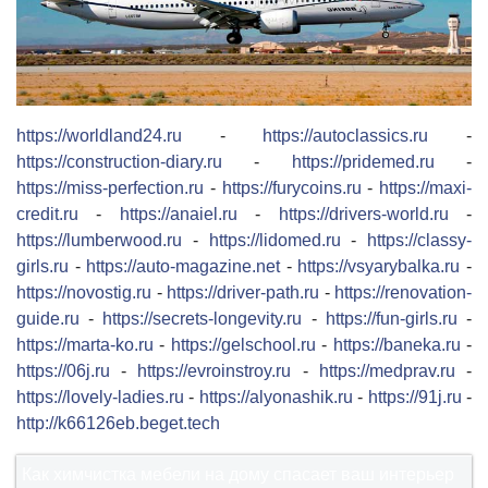
https://worldland24.ru
-
https://autoclassics.ru
-
https://construction-diary.ru
-
https://pridemed.ru
-
https://miss-perfection.ru
-
https://furycoins.ru
-
https://maxi-
credit.ru
-
https://anaiel.ru
-
https://drivers-world.ru
-
https://lumberwood.ru
-
https://lidomed.ru
-
https://classy-
girls.ru
-
https://auto-magazine.net
-
https://vsyarybalka.ru
-
https://novostig.ru
-
https://driver-path.ru
-
https://renovation-
guide.ru
-
https://secrets-longevity.ru
-
https://fun-girls.ru
-
https://marta-ko.ru
-
https://gelschool.ru
-
https://baneka.ru
-
https://06j.ru
-
https://evroinstroy.ru
-
https://medprav.ru
-
https://lovely-ladies.ru
-
https://alyonashik.ru
-
https://91j.ru
-
http://k66126eb.beget.tech
Как химчистка мебели на дому спасает ваш интерьер