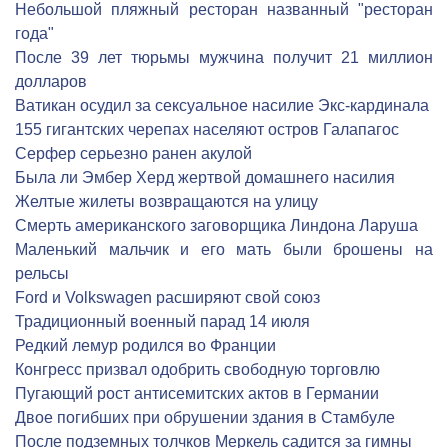
Небольшой пляжный ресторан названный "ресторан
года"
После 39 лет тюрьмы мужчина получит 21 миллион
долларов
Ватикан осудил за сексуальное насилие Экс-кардинала
155 гигантских черепах населяют остров Галапагос
Серфер серьезно ранен акулой
Была ли Эмбер Херд жертвой домашнего насилия
Желтые жилеты возвращаются на улицу
Смерть американского заговорщика Линдона Ларуша
Маленький мальчик и его мать были брошены на
рельсы
Ford и Volkswagen расширяют свой союз
Традиционный военный парад 14 июля
Редкий лемур родился во Франции
Конгресс призвал одобрить свободную торговлю
Пугающий рост антисемитских актов в Германии
Двое погибших при обрушении здания в Стамбуле
После подземных толчков Меркель садится за гимны