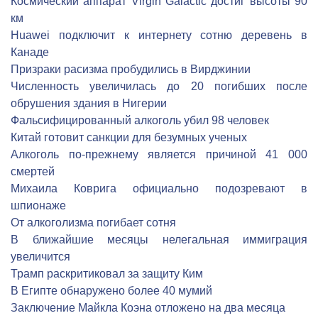
Космический аппарат Virgin Galactic достиг высоты 90
км
Huawei подключит к интернету сотню деревень в
Канаде
Призраки расизма пробудились в Вирджинии
Численность увеличилась до 20 погибших после
обрушения здания в Нигерии
Фальсифицированный алкоголь убил 98 человек
Китай готовит санкции для безумных ученых
Алкоголь по-прежнему является причиной 41 000
смертей
Михаила Коврига официально подозревают в
шпионаже
От алкоголизма погибает сотня
В ближайшие месяцы нелегальная иммиграция
увеличится
Трамп раскритиковал за защиту Ким
В Египте обнаружено более 40 мумий
Заключение Майкла Коэна отложено на два месяца