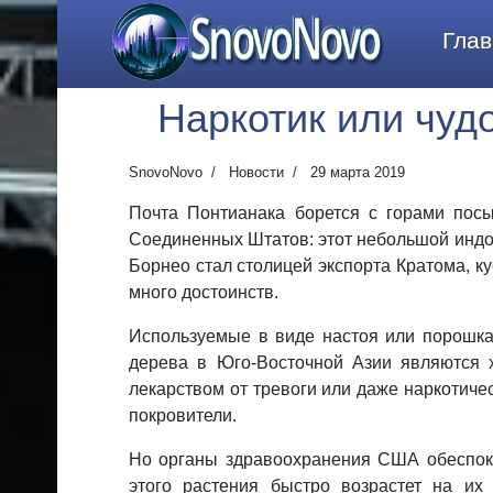
SnovoNovo
Глав
Наркотик или чуд
SnovoNovo
Новости
29 марта 2019
Почта Понтианака борется с горами посы
Соединенных Штатов: этот небольшой индо
Борнео стал столицей экспорта Кратома, ку
много достоинств.
Используемые в виде настоя или порошка,
дерева в Юго-Восточной Азии являются 
лекарством от тревоги или даже наркотичес
покровители.
Но органы здравоохранения США обеспоко
этого растения быстро возрастет на их 