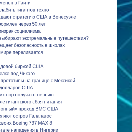
менен в Гаити
лабить гигантов техно
дают стратегию США в Венесуэле
ормлен через 50 лет
ризрак социализма
выбирают экстремальные путешествия?
ещает безопасность в школах
 мире переливается
ндовой биржей США
елке под Чикаго
прототипы на границе с Мексикой
 долларов США
сих пор получают пенсию
ле гигантского сбоя питания
ционный» проход ВМС США
еляют остров Галапагос
 своих Boeing 737 MAX 8
ьтате нападения в Нигерии