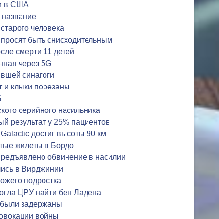
и в США
ь название
 старого человека
просят быть снисходительным
сле смерти 11 детей
нная через 5G
ывшей синагоги
т и клыки порезаны
Б
ского серийного насильника
й результат у 25% пациентов
 Galactic достиг высоты 90 км
тые жилеты в Бордо
редъявлено обвинение в насилии
лись в Вирджинии
ожего подростка
огла ЦРУ найти бен Ладена
 были задержаны
овокации войны