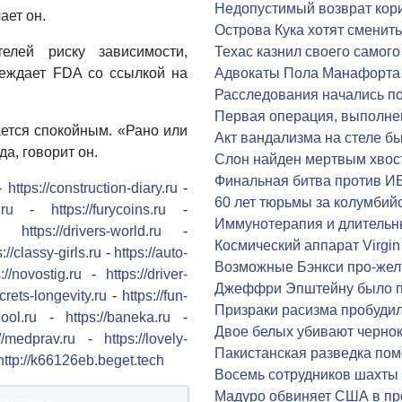
Недопустимый возврат кор
ает он.
Острова Кука хотят сменит
елей риску зависимости,
Техас казнил своего самого
реждает FDA со ссылкой на
Адвокаты Пола Манафорта 
Расследования начались по
Первая операция, выполне
ается спокойным. «Рано или
Акт вандализма на стеле б
а, говорит он.
Слон найден мертвым хвос
Финальная битва против И
-
https://construction-diary.ru
-
60 лет тюрьмы за колумбий
.ru
-
https://furycoins.ru
-
Иммунотерапия и длительны
-
https://drivers-world.ru
-
Космический аппарат Virgin
s://classy-girls.ru
-
https://auto-
Возможные Бэнкси про-жел
://novostig.ru
-
https://driver-
Джеффри Эпштейну было п
ecrets-longevity.ru
-
https://fun-
Призраки расизма пробуди
hool.ru
-
https://baneka.ru
-
Двое белых убивают чернок
://medprav.ru
-
https://lovely-
Пакистанская разведка пом
http://k66126eb.beget.tech
Восемь сотрудников шахты
Мадуро обвиняет США в пр