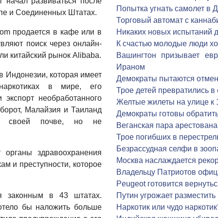
рт начал развиваться после
Попытка угнать самолет в 
пе и Соединенных Штатах.
Торговый автомат с каннаб
tom продается в кафе или в
Никаких новых испытаний д
вляют поиск через онлайн-
К счастью молодые люди хо
ли китайский рынок Alibaba.
Вашингтон призывает евр
Ираном
в Индонезии, которая имеет
Демократы пытаются отмен
аркотиках в мире, его
Трое детей превратились в 
и экспорт необработанного
Желтые жилеты на улице к 
борот, Малайзия и Таиланд
Демократы готовы обратить
а своей почве, но не
Веганская пара арестована
Трое погибших в перестрел
Безрассудная селфи в зооп
т органы здравоохранения
Москва наслаждается реко
ам и преступности, которое
Владельцу Патриотов офиц
Peugeot готовится вернутьс
я законным в 43 штатах.
Путин угрожает разместить
отело бы наложить больше
Наркотик или чудо наркотик