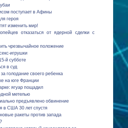
Дубаи
исом поступает в Афины
ля героя
тят изменить мир!
опейцев отказаться от ядерной сделки с
ить чрезвычайное положение
секс-игрушки
15-й субботе
ся в суд
 за голодание своего ребенка
ке на юге Франции
арке: ягуар пощадил
рдной метелью
иально предъявлено обвинение
я в США 30 лет спустя
 новые ракеты против запада
?