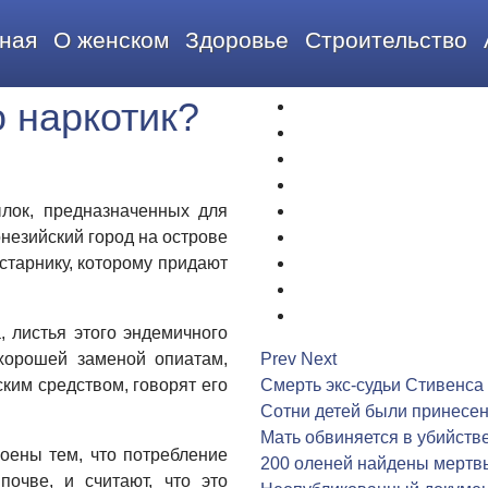
ная
О женском
Здоровье
Строительство
о наркотик?
1
2
3
4
лок, предназначенных для
5
незийский город на острове
6
старнику, которому придают
7
8
9
 листья этого эндемичного
хорошей заменой опиатам,
Prev
Next
ким средством, говорят его
Смерть экс-судьи Стивенса
Сотни детей были принесен
Мать обвиняется в убийств
ены тем, что потребление
200 оленей найдены мертв
почве, и считают, что это