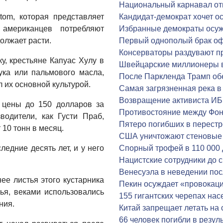
Национальный карнавал от
om, которая представляет
Кандидат-демократ хочет ос
 американцев потребляют
Избранные демократы осуж
должает расти.
Первый однополый брак оф
Консерваторы раздувают п
у, крестьяне Капуас Хулу в
Швейцарские миллионеры 
ука или пальмового масла,
После Паркленда Трамп об
л их основной культурой.
Самая загрязненная река в
Возвращение активиста ИБ
 цены до 150 долларов за
Противостояние между Фо
водители, как Густи Праб,
Пятеро погибших в перестр
 10 тонн в месяц.
США уничтожают стеновые 
едние десять лет, и у него
Спорный трофей в 110 000
Нацистские сотрудники до 
Венесуэла в неведении пос
ее листья этого кустарника
Пекин осуждает «провока
ья, веками использовались
155 гигантских черепах нас
ния.
Китай запрещает летать на
66 человек погибли в резул