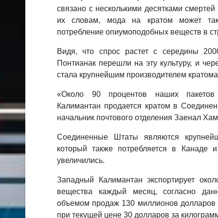
связано с несколькими десятками смертей
их словам, мода на кратом может так
потребление опиумоподобных веществ в ст
Видя, что спрос растет с середины 2000
Понтианак перешли на эту культуру, и чер
стала крупнейшим производителем кратома
«Около 90 процентов наших пакетов
Калимантан продается кратом в Соединен
начальник почтового отделения Заенал Хам
Соединенные Штаты являются крупней
который также потребляется в Канаде и
увеличились.
Западный Калимантан экспортирует около
вещества каждый месяц, согласно да
объемом продаж 130 миллионов долларов в
при текущей цене 30 долларов за килограмм