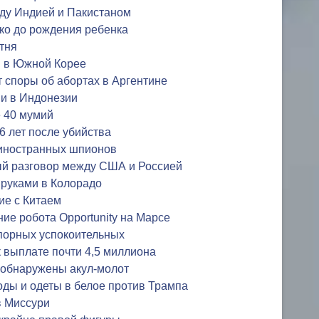
жду Индией и Пакистаном
кко до рождения ребенка
тня
и в Южной Корее
 споры об абортах в Аргентине
и в Индонезии
 40 мумий
6 лет после убийства
 иностранных шпионов
ый разговор между США и Россией
 руками в Колорадо
ие с Китаем
е робота Opportunity на Марсе
спорных успокоительных
 выплате почти 4,5 миллиона
 обнаружены акул-молот
ды и одеты в белое против Трампа
в Миссури