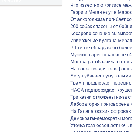
 интерьер
Что известно о кризисе ме
Гарри и Меган едут в Маро
От алкоголизма погибает со
200 собак спасены от бойн
Кесарево сечение вызывает
Извержение вулкана Мерап
В Египте обнаружено более
Мужчина арестован через 4
Москва разоблачила сотни
На повестке дня телефонн
Бегун убивает пуму голыми
Трамп продлевает перемир
НАСА подтверждает крушени
Три казни отложены из-за 
Лаборатория приговорена к
На Галапагосских островах
Демократы-демократы моло
Утечка газа освещает ночь 