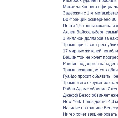
Facebook удаляет профиль
Михаила Коврига официаль
Задержан с 1 кг метамфета
Во Франции осквернено 80
Почти 1,5 тонны кокаина из
Аллен Вайссельберг: самы
1 миллион долларов за на
Трамп призывает республик
17 мирных жителей погибли
Вашингтон не хочет прогре
Раввин подвергся нападен
Трамп возвращается к обви
Гуайдо просит объявить ч
Трамп и его окружение ст
Райан Адамс обвинил 7 же
Джефф Безос обвиняет ежен
New York Times достиг 4,3
Насилие на границе Венес
Нигер хочет вакцинировать