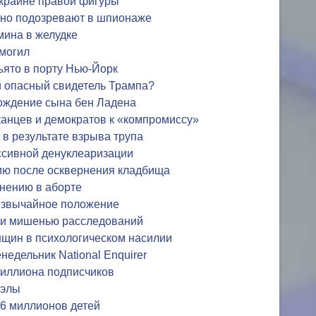
 крайне правой фигуры
но подозревают в шпионаже
мина в желудке
 могил
ъято в порту Нью-Йорк
й опасный свидетель Трампа?
хождение сына бен Ладена
анцев и демократов к «компромиссу»
 в результате взрыва трупа
ссивной денуклеаризации
ию после осквернения кладбища
нению в аборте
резвычайное положение
али мишенью расследований
нщин в психологическом насилии
едельник National Enquirer
 миллиона подписчиков
уэлы
 6 миллионов детей