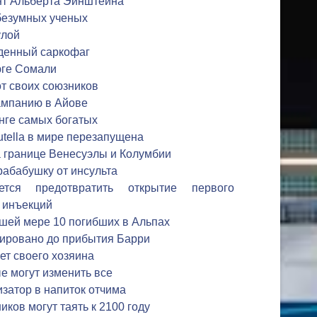
нт Альберта Эйнштейна
 безумных ученых
улой
аденный саркофаг
юге Сомали
от своих союзников
ампанию в Айове
инге самых богатых
tella в мире перезапущена
 границе Венесуэлы и Колумбии
рабабушку от инсульта
тся предотвратить открытие первого
 инъекций
шей мере 10 погибших в Альпах
ировано до прибытия Барри
ет своего хозяина
е могут изменить все
изатор в напиток отчима
иков могут таять к 2100 году