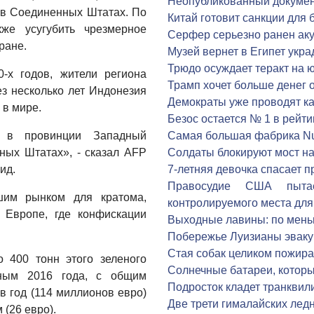
Неопубликованный докуме
 в Соединенных Штатах. По
Китай готовит санкции для
же усугубить чрезмерное
Серфер серьезно ранен ак
ране.
Музей вернет в Египет укр
Трюдо осуждает теракт на 
-х годов, жители региона
Трамп хочет больше денег 
ез несколько лет Индонезия
Демократы уже проводят к
 в мире.
Безос остается № 1 в рейт
 в провинции Западный
Самая большая фабрика Nu
ных Штатах», - сказал AFP
Солдаты блокируют мост на
ид.
7-летняя девочка спасает п
Правосудие США пытае
шим рынком для кратома,
контролируемого места для
 Европе, где конфискации
Выходные лавины: по мень
Побережье Луизианы эваку
Стая собак целиком пожира
 400 тонн этого зеленого
Солнечные батареи, которы
нным 2016 года, с общим
Подросток кладет транквил
 год (114 миллионов евро)
Две трети гималайских ледн
 (26 евро).