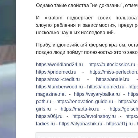
Однако такие свойства "не доказаны", отмеч
И «kratom подвергает своих пользоват
злоупотребления и зависимости», предуп
несколько научных исследований.
Прабу, индонезийский фермер кратом, ост
поздно люди поймут полезность» этого завод
https://worldland24.ru
-
https://autoclassics.ru
https://pridemed.ru
-
https://miss-perfection
https://maxi-credit.ru
-
https://anaiel.ru
https://lumberwood.ru
-
https://lidomed.ru
-
http
magazine.net
-
https://vsyarybalka.ru
-
https
path.ru
-
https://renovation-guide.ru
-
https://s
girls.ru
-
https://marta-ko.ru
-
https://gelsc
https://06j.ru
-
https://evroinstroy.ru
-
https
ladies.ru
-
https://alyonashik.ru
-
https://91j.ru
-