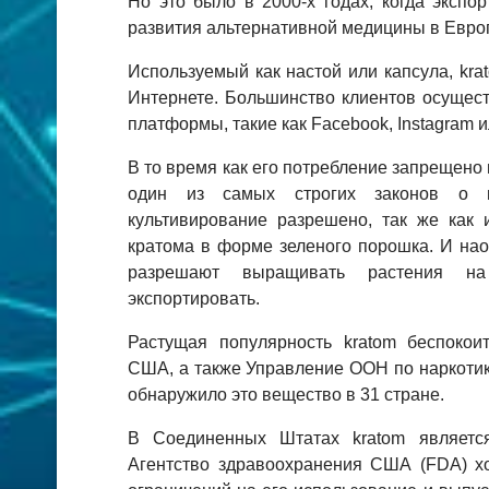
Но это было в 2000-х годах, когда экспо
развития альтернативной медицины в Евро
Используемый как настой или капсула, kra
Интернете. Большинство клиентов осущест
платформы, такие как Facebook, Instagram и
В то время как его потребление запрещено 
один из самых строгих законов о н
культивирование разрешено, так же как 
кратома в форме зеленого порошка. И нао
разрешают выращивать растения н
экспортировать.
Растущая популярность kratom беспокои
США, а также Управление ООН по наркотик
обнаружило это вещество в 31 стране.
В Соединенных Штатах kratom являетс
Агентство здравоохранения США (FDA) х