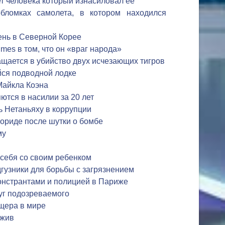
т человека который изнасиловал ее
бломках самолета, в котором находился
нь в Северной Корее
mes в том, что он «враг народа»
щается в убийство двух исчезающих тигров
йся подводной лодке
Майкла Коэна
тся в насилии за 20 лет
 Нетаньяху в коррупции
ориде после шутки о бомбе
му
себя со своим ребенком
гузники для борьбы с загрязнением
нстрантами и полицией в Париже
уг подозреваемого
щера в мире
 жив