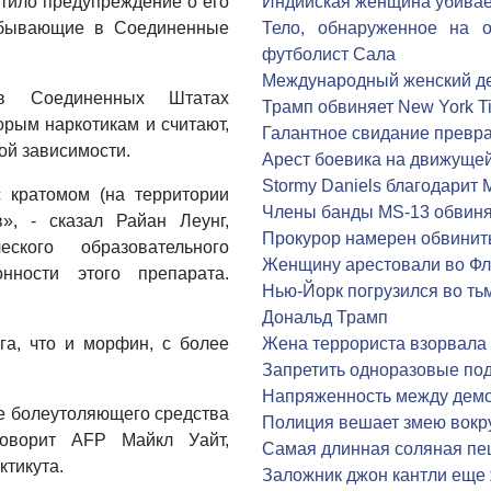
стило предупреждение о его
Индийская женщина убивае
рибывающие в Соединенные
Тело, обнаруженное на о
футболист Сала
Международный женский де
в Соединенных Штатах
Трамп обвиняет New York Ti
орым наркотикам и считают,
Галантное свидание превра
ой зависимости.
Арест боевика на движуще
Stormy Daniels благодарит 
 кратомом (на территории
Члены банды MS-13 обвиняю
», - сказал Райан Леунг,
Прокурор намерен обвинить
еского образовательного
Женщину арестовали во Фл
нности этого препарата.
Нью-Йорк погрузился во ть
Дональд Трамп
га, что и морфин, с более
Жена террориста взорвала 
Запретить одноразовые под
Напряженность между демо
е болеутоляющего средства
Полиция вешает змею вокр
говорит AFP Майкл Уайт,
Самая длинная соляная пе
ктикута.
Заложник джон кантли еще