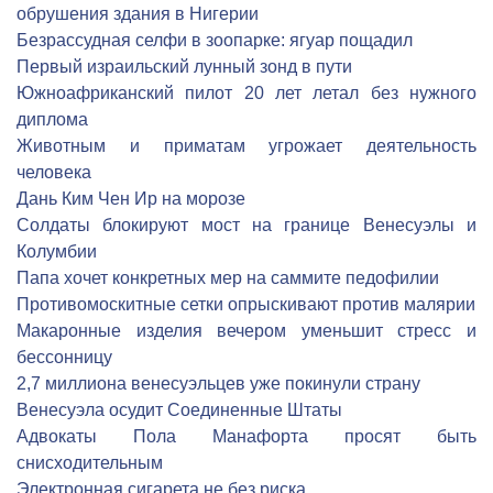
обрушения здания в Нигерии
Безрассудная селфи в зоопарке: ягуар пощадил
Первый израильский лунный зонд в пути
Южноафриканский пилот 20 лет летал без нужного
диплома
Животным и приматам угрожает деятельность
человека
Дань Ким Чен Ир на морозе
Солдаты блокируют мост на границе Венесуэлы и
Колумбии
Папа хочет конкретных мер на саммите педофилии
Противомоскитные сетки опрыскивают против малярии
Макаронные изделия вечером уменьшит стресс и
бессонницу
2,7 миллиона венесуэльцев уже покинули страну
Венесуэла осудит Соединенные Штаты
Адвокаты Пола Манафорта просят быть
снисходительным
Электронная сигарета не без риска