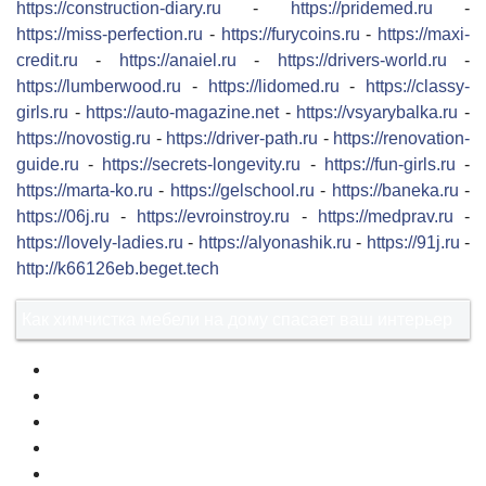
https://construction-diary.ru
-
https://pridemed.ru
-
https://miss-perfection.ru
-
https://furycoins.ru
-
https://maxi-
credit.ru
-
https://anaiel.ru
-
https://drivers-world.ru
-
https://lumberwood.ru
-
https://lidomed.ru
-
https://classy-
girls.ru
-
https://auto-magazine.net
-
https://vsyarybalka.ru
-
https://novostig.ru
-
https://driver-path.ru
-
https://renovation-
guide.ru
-
https://secrets-longevity.ru
-
https://fun-girls.ru
-
https://marta-ko.ru
-
https://gelschool.ru
-
https://baneka.ru
-
https://06j.ru
-
https://evroinstroy.ru
-
https://medprav.ru
-
https://lovely-ladies.ru
-
https://alyonashik.ru
-
https://91j.ru
-
http://k66126eb.beget.tech
Как химчистка мебели на дому спасает ваш интерьер
1
2
3
4
5