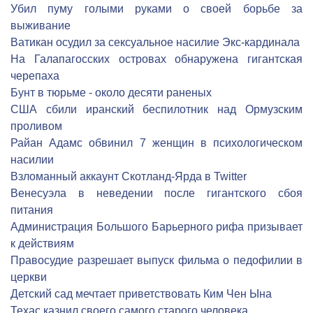
Убил пуму голыми руками о своей борьбе за
выживание
Ватикан осудил за сексуальное насилие Экс-кардинала
На Галапагосских островах обнаружена гигантская
черепаха
Бунт в тюрьме - около десяти раненых
США сбили иранский беспилотник над Ормузским
проливом
Райан Адамс обвинил 7 женщин в психологическом
насилии
Взломанный аккаунт Скотланд-Ярда в Twitter
Венесуэла в неведении после гигантского сбоя
питания
Администрация Большого Барьерного рифа призывает
к действиям
Правосудие разрешает выпуск фильма о педофилии в
церкви
Детский сад мечтает приветствовать Ким Чен Ына
Техас казнил своего самого старого человека