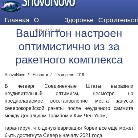
SnovoNovo
Главная
О
Здоровье
Строительст
женском
Вашингтон настроен
оптимистично из за
ракетного комплекса
SnovoNovo
Новости
25 апреля 2019
В четверг Соединенные Штаты выразили
неудивительный оптимизм, несмотря на
предполагаемое восстановление места запуска
северокорейской ракеты после неудачного саммита
между Дональдом Трампом и Ким Чен Уном,
гарантируя, что денуклеаризация Кореи все еще может
быть достигнута Север к началу 2021 года.