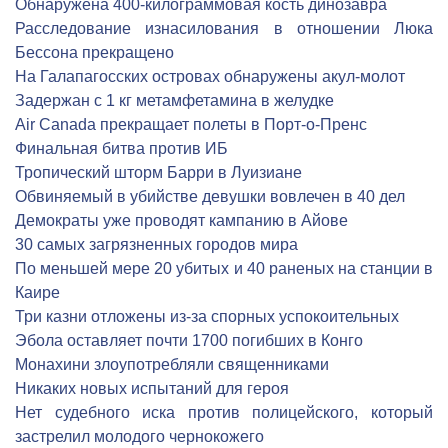
Обнаружена 400-килограммовая кость динозавра
Расследование изнасилования в отношении Люка
Бессона прекращено
На Галапагосских островах обнаружены акул-молот
Задержан с 1 кг метамфетамина в желудке
Air Canada прекращает полеты в Порт-о-Пренс
Финальная битва против ИБ
Тропический шторм Барри в Луизиане
Обвиняемый в убийстве девушки вовлечен в 40 дел
Демократы уже проводят кампанию в Айове
30 самых загрязненных городов мира
По меньшей мере 20 убитых и 40 раненых на станции в
Каире
Три казни отложены из-за спорных успокоительных
Эбола оставляет почти 1700 погибших в Конго
Монахини злоупотребляли священниками
Никаких новых испытаний для героя
Нет судебного иска против полицейского, который
застрелил молодого чернокожего