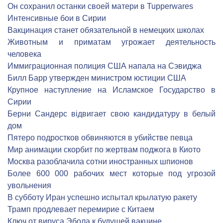
Он сохранил останки своей матери в Tupperwares
Интенсивные бои в Сирии
Вакцинация станет обязательной в немецких школах
Животным и приматам угрожает деятельность
человека
Иммиграционная полиция США напала на Сэвиджа
Билл Барр утвержден министром юстиции США
Крупное наступление на Исламское Государство в
Сирии
Берни Сандерс відвигает свою кандидатуру в белый
дом
Пятеро подростков обвиняются в убийстве певца
Мир анимации скорбит по жертвам поджога в Киото
Москва разоблачила сотни иностранных шпионов
Более 600 000 рабочих мест которые под угрозой
увольнения
В субботу Иран успешно испытал крылатую ракету
Трамп продлевает перемирие с Китаем
Ключ от вируса Эбола к будущей вакцине