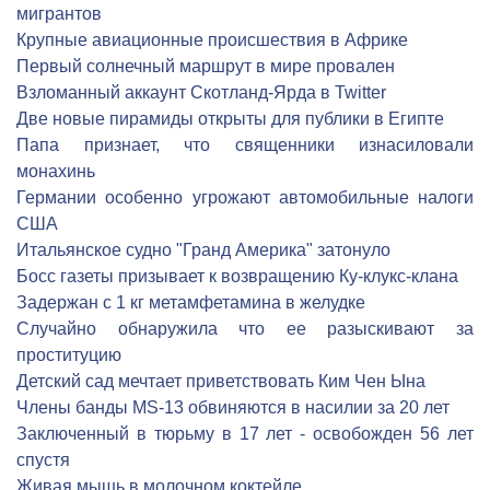
мигрантов
Крупные авиационные происшествия в Африке
Первый солнечный маршрут в мире провален
Взломанный аккаунт Скотланд-Ярда в Twitter
Две новые пирамиды открыты для публики в Египте
Папа признает, что священники изнасиловали
монахинь
Германии особенно угрожают автомобильные налоги
США
Итальянское судно "Гранд Америка" затонуло
Босс газеты призывает к возвращению Ку-клукс-клана
Задержан с 1 кг метамфетамина в желудке
Cлучайно обнаружила что ее разыскивают за
проституцию
Детский сад мечтает приветствовать Ким Чен Ына
Члены банды MS-13 обвиняются в насилии за 20 лет
Заключенный в тюрьму в 17 лет - освобожден 56 лет
спустя
Живая мышь в молочном коктейле