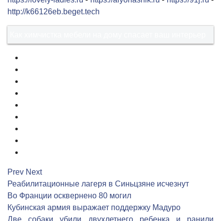
http://k66126eb.beget.tech
Как химчистка мебели на дому спасает ваш интерьер
1
2
3
4
5
6
7
8
9
Prev
Next
Реабилитационные лагеря в Синьцзяне исчезнут
Во Франции осквернено 80 могил
Кубинская армия выражает поддержку Мадуро
Две собаки убили двухлетнего ребенка и ранили