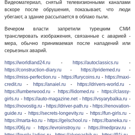
Видеоматериал, снятый телевизионными каналами
вскоре после обрушения, показывает, что люди
убегают, а здание рассыпается в облако пыли.
Вечером власти запретили турецким СМИ
транслировать изображения, связанные с аварией -
мера, обычно принимаемая после нападений или
серьезных аварий.
https://worldland24.ru
-
https://autoclassics.ru
-
https://construction-diary.ru
-
https://pridemed.ru
-
https://miss-perfection.ru
-
https://furycoins.ru
-
https://maxi-
credit.ru
-
https://anaiel.ru
-
https://drivers-world.ru
-
https://lumberwood.ru
-
https://lidomed.ru
-
https://classy-
girls.ru
-
https://auto-magazine.net
-
https://vsyarybalka.ru
-
https://novostig.ru
-
https://driver-path.ru
-
https://renovation-
guide.ru
-
https://secrets-longevity.ru
-
https://fun-girls.ru
-
https://marta-ko.ru
-
https://gelschool.ru
-
https://baneka.ru
-
https://06j.ru
-
https://evroinstroy.ru
-
https://medprav.ru
-
https://lovely-ladies.ru
-
https://alyonashik.ru
-
https://91j.ru
-