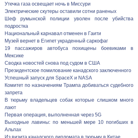
Утечка газа освещает ночь в Миссури
Электрические скутеры оставили сотни раненых
Шеф румынской полиции уволен после убийства
подростка
Национальный карнавал отменен в Гаити
Музей вернет в Египет украденный саркофаг
19 пассажиров автобуса похищены боевиками в
Мексике
Сводка новостей снова под судом в США
Президентское помилование канадского заключенного
Успешный запуск для SpaceX и NASA
Комитет по назначениям Трампа добиваться судебного
запрета
В тюрьму владельцев собак которые слишком много
лают
Первая операция, выполненная через 5G
Выходные лавины: по меньшей мере 10 погибших в
Альпах
Из визита канадского дипломата в тюрьму в Китае