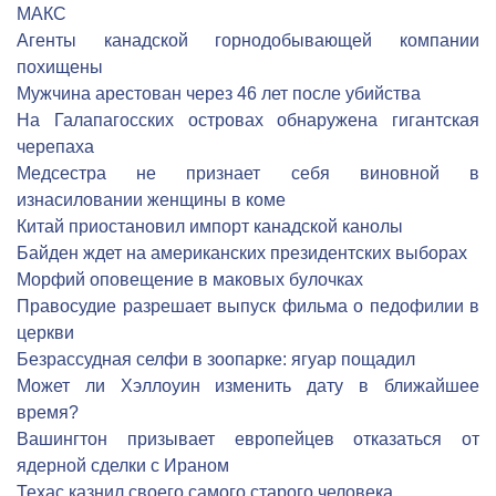
МАКС
Агенты канадской горнодобывающей компании
похищены
Мужчина арестован через 46 лет после убийства
На Галапагосских островах обнаружена гигантская
черепаха
Медсестра не признает себя виновной в
изнасиловании женщины в коме
Китай приостановил импорт канадской канолы
Байден ждет на американских президентских выборах
Морфий оповещение в маковых булочках
Правосудие разрешает выпуск фильма о педофилии в
церкви
Безрассудная селфи в зоопарке: ягуар пощадил
Может ли Хэллоуин изменить дату в ближайшее
время?
Вашингтон призывает европейцев отказаться от
ядерной сделки с Ираном
Техас казнил своего самого старого человека