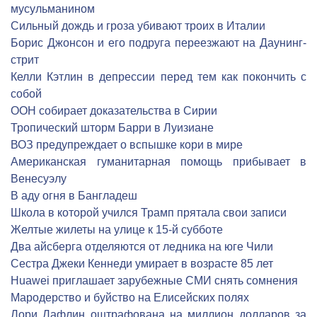
мусульманином
Сильный дождь и гроза убивают троих в Италии
Борис Джонсон и его подруга переезжают на Даунинг-
стрит
Келли Кэтлин в депрессии перед тем как покончить с
собой
ООН собирает доказательства в Сирии
Тропический шторм Барри в Луизиане
ВОЗ предупреждает о вспышке кори в мире
Американская гуманитарная помощь прибывает в
Венесуэлу
В аду огня в Бангладеш
Школа в которой учился Трамп прятала свои записи
Желтые жилеты на улице к 15-й субботе
Два айсберга отделяются от ледника на юге Чили
Сестра Джеки Кеннеди умирает в возрасте 85 лет
Huawei приглашает зарубежные СМИ снять сомнения
Мародерство и буйство на Елисейских полях
Лори Лафлин оштрафована на миллион долларов за