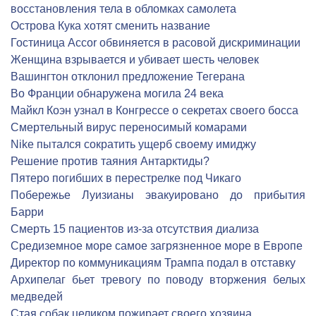
восстановления тела в обломках самолета
Острова Кука хотят сменить название
Гостиница Accor обвиняется в расовой дискриминации
Женщина взрывается и убивает шесть человек
Вашингтон отклонил предложение Тегерана
Во Франции обнаружена могила 24 века
Майкл Коэн узнал в Конгрессе о секретах своего босса
Смертельный вирус переносимый комарами
Nike пытался сократить ущерб своему имиджу
Решение против таяния Антарктиды?
Пятеро погибших в перестрелке под Чикаго
Побережье Луизианы эвакуировано до прибытия
Барри
Cмерть 15 пациентов из-за отсутствия диализа
Средиземное море самое загрязненное море в Европе
Директор по коммуникациям Трампа подал в отставку
Архипелаг бьет тревогу по поводу вторжения белых
медведей
Стая собак целиком пожирает своего хозяина