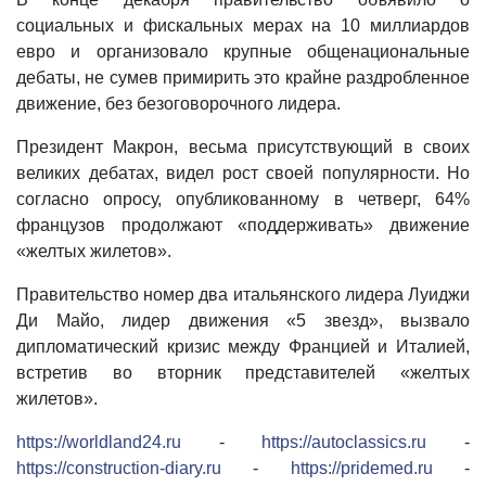
социальных и фискальных мерах на 10 миллиардов
евро и организовало крупные общенациональные
дебаты, не сумев примирить это крайне раздробленное
движение, без безоговорочного лидера.
Президент Макрон, весьма присутствующий в своих
великих дебатах, видел рост своей популярности. Но
согласно опросу, опубликованному в четверг, 64%
французов продолжают «поддерживать» движение
«желтых жилетов».
Правительство номер два итальянского лидера Луиджи
Ди Майо, лидер движения «5 звезд», вызвало
дипломатический кризис между Францией и Италией,
встретив во вторник представителей «желтых
жилетов».
https://worldland24.ru
-
https://autoclassics.ru
-
https://construction-diary.ru
-
https://pridemed.ru
-