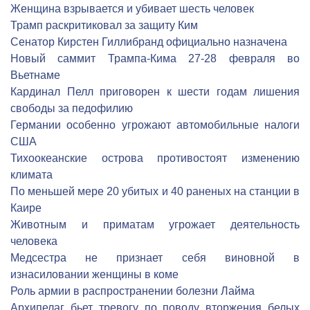
Женщина взрывается и убивает шесть человек
Трамп раскритиковал за защиту Ким
Сенатор Кирстен Гиллибранд официально назначена
Новый саммит Трампа-Кима 27-28 февраля во
Вьетнаме
Кардинал Пелл приговорен к шести годам лишения
свободы за педофилию
Германии особенно угрожают автомобильные налоги
США
Тихоокеанские острова противостоят изменению
климата
По меньшей мере 20 убитых и 40 раненых на станции в
Каире
Животным и приматам угрожает деятельность
человека
Медсестра не признает себя виновной в
изнасиловании женщины в коме
Роль армии в распространении болезни Лайма
Архипелаг бьет тревогу по поводу вторжения белых