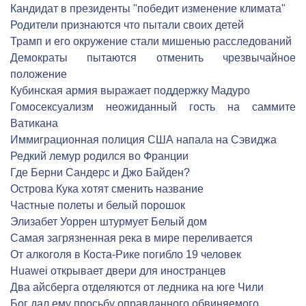
Кандидат в президенты "победит изменение климата"
Родители признаются что пытали своих детей
Трамп и его окружение стали мишенью расследований
Демократы пытаются отменить чрезвычайное
положение
Кубинская армия выражает поддержку Мадуро
Гомосексуализм неожиданный гость на саммите
Ватикана
Иммиграционная полиция США напала на Сэвиджа
Редкий лемур родился во Франции
Где Берни Сандерс и Джо Байден?
Острова Кука хотят сменить название
Частные полеты и белый порошок
Элизабет Уоррен штурмует Белый дом
Самая загрязненная река в мире переливается
От алкоголя в Коста-Рике погибло 19 человек
Huawei открывает двери для иностранцев
Два айсберга отделяются от ледника на юге Чили
Бог дал ему просьбу оправданного обвиняемого