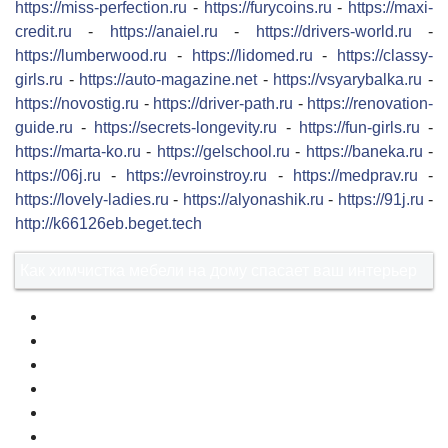
https://miss-perfection.ru
-
https://furycoins.ru
-
https://maxi-
credit.ru
-
https://anaiel.ru
-
https://drivers-world.ru
-
https://lumberwood.ru
-
https://lidomed.ru
-
https://classy-
girls.ru
-
https://auto-magazine.net
-
https://vsyarybalka.ru
-
https://novostig.ru
-
https://driver-path.ru
-
https://renovation-
guide.ru
-
https://secrets-longevity.ru
-
https://fun-girls.ru
-
https://marta-ko.ru
-
https://gelschool.ru
-
https://baneka.ru
-
https://06j.ru
-
https://evroinstroy.ru
-
https://medprav.ru
-
https://lovely-ladies.ru
-
https://alyonashik.ru
-
https://91j.ru
-
http://k66126eb.beget.tech
Как химчистка мебели на дому спасает ваш интерьер
1
2
3
4
5
6