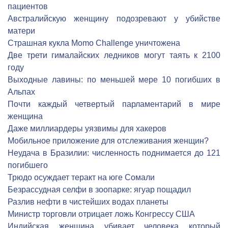
пациентов
Австралийскую женщину подозревают у убийстве
матери
Страшная кукла Momo Challenge уничтожена
Две трети гималайских ледников могут таять к 2100
году
Выходные лавины: по меньшей мере 10 погибших в
Альпах
Почти каждый четвертый парламентарий в мире
женщина
Даже миллиардеры уязвимы для хакеров
Мобильное приложение для отслеживания женщин?
Неудача в Бразилии: численность поднимается до 121
погибшего
Трюдо осуждает теракт на юге Сомали
Безрассудная селфи в зоопарке: ягуар пощадил
Разлив нефти в чистейших водах планеты
Министр торговли отрицает ложь Конгрессу США
Индийская женщина убивает человека который