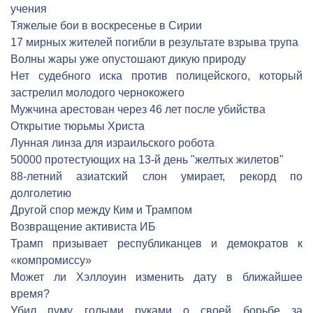
учения
Тяжелые бои в воскресенье в Сирии
17 мирных жителей погибли в результате взрыва трупа
Волны жары уже опустошают дикую природу
Нет судебного иска против полицейского, который
застрелил молодого чернокожего
Мужчина арестован через 46 лет после убийства
Открытие тюрьмы Христа
Лунная линза для израильского робота
50000 протестующих на 13-й день "желтых жилетов"
88-летний азиатский слон умирает, рекорд по
долголетию
Другой спор между Ким и Трампом
Возвращение активиста ИБ
Трамп призывает республиканцев и демократов к
«компромиссу»
Может ли Хэллоуин изменить дату в ближайшее
время?
Убил пуму голыми руками о своей борьбе за