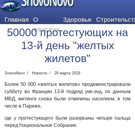
SnovoNovo
Главная
О
Здоровье
Строительст
женском
50000 протестующих на
13-й день "желтых
жилетов"
SnovoNovo
Новости
29 марта 2019
Более 50 000 «желтых жилетов» продемонстрировали
субботу во Франции 13-й подряд уик-энд, по данным
МВД, митинги снова были отмечены насилием, в том
числе в Париже,
где у протестующего были разорваны четыре пальца
перед Национальное Собрание.