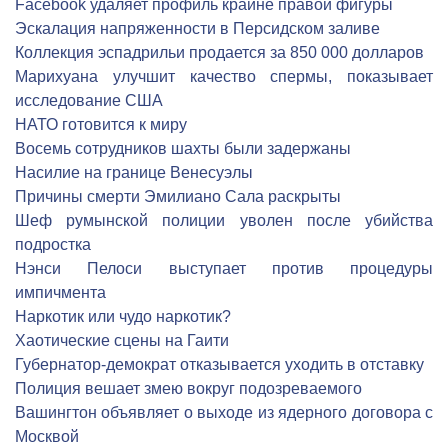
Facebook удаляет профиль крайне правой фигуры
Эскалация напряженности в Персидском заливе
Коллекция эспадрильи продается за 850 000 долларов
Марихуана улучшит качество спермы, показывает
исследование США
НАТО готовится к миру
Восемь сотрудников шахты были задержаны
Насилие на границе Венесуэлы
Причины смерти Эмилиано Сала раскрыты
Шеф румынской полиции уволен после убийства
подростка
Нэнси Пелоси выступает против процедуры
импичмента
Наркотик или чудо наркотик?
Хаотические сцены на Гаити
Губернатор-демократ отказывается уходить в отставку
Полиция вешает змею вокруг подозреваемого
Вашингтон объявляет о выходе из ядерного договора с
Москвой