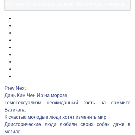
Как химчистка мебели на дому спасает ваш интерьер
1
2
3
4
5
6
7
8
9
Prev
Next
Дань Ким Чен Ир на морозе
Гомосексуализм неожиданный гость на саммите
Ватикана
К счастью молодые люди хотят изменить мир!
Доисторические люди любили своих собак даже в
могиле