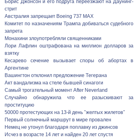
Борис Джонсон и его подруга переезжают на Даунинг-
стрит
Австралия запрещает Boeing 737 MAX
Комитет по назначениям Трампа добиваться судебного
запрета
Монахини злоупотребляли священниками
Лори Лафлин оштрафована на миллион долларов за
взятку
Кесарево сечение вызывает споры об абортах в
Аргентине
Вашингтон отклонил предложение Тегерана
Акт вандализма на стеле бывшей синагоги
Самый трогательный момент After Neverland
Cлучайно обнаружила что ее разыскивают за
проституцию
50000 протестующих на 13-й день "желтых жилетов"
Первый солнечный маршрут в мире провален
Немец не утонул благодаря поплавку из джинсов
Исчез в возрасте 14 лет и найден 20 лет спустя