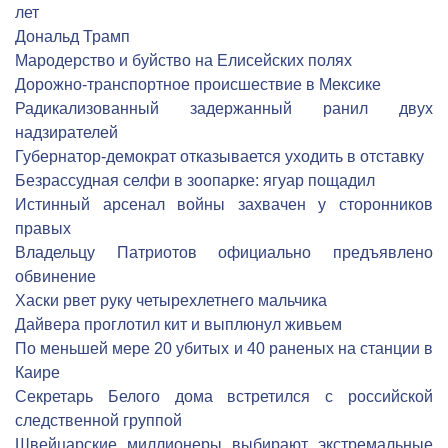
лет
Дональд Трамп
Мародерство и буйство на Елисейских полях
Дорожно-транспортное происшествие в Мексике
Радикализованный задержанный ранил двух
надзирателей
Губернатор-демократ отказывается уходить в отставку
Безрассудная селфи в зоопарке: ягуар пощадил
Истинный арсенал войны захвачен у сторонников
правых
Владельцу Патриотов официально предъявлено
обвинение
Хаски рвет руку четырехлетнего мальчика
Дайвера проглотил кит и выплюнул живьем
По меньшей мере 20 убитых и 40 раненых на станции в
Каире
Секретарь Белого дома встретился с российской
следственной группой
Швейцарские миллионеры выбирают экстремальные