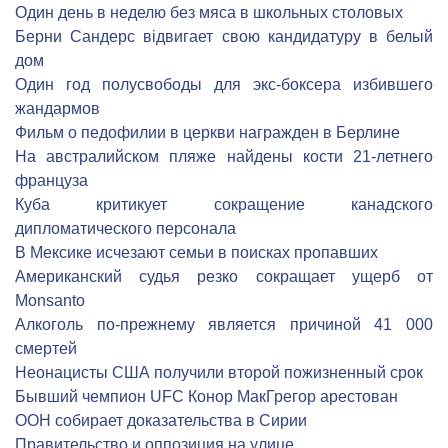
Один день в неделю без мяса в школьных столовых
Берни Сандерс відвигает свою кандидатуру в белый
дом
Один год полусвободы для экс-боксера избившего
жандармов
Фильм о педофилии в церкви награжден в Берлине
На австралийском пляже найдены кости 21-летнего
француза
Куба критикует сокращение канадского
дипломатического персонала
В Мексике исчезают семьи в поисках пропавших
Американский судья резко сокращает ущерб от
Monsanto
Алкоголь по-прежнему является причиной 41 000
смертей
Неонацисты США получили второй пожизненный срок
Бывший чемпион UFC Конор МакГрегор арестован
ООН собирает доказательства в Сирии
Правительство и оппозиция на улице