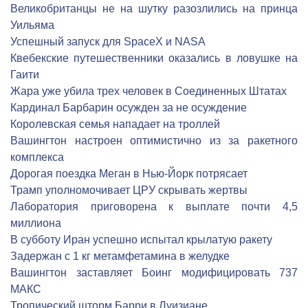
Великобританцы не на шутку разозлились на принца
Уильяма
Успешный запуск для SpaceX и NASA
Квебекские путешественники оказались в ловушке на
Гаити
Жара уже убила трех человек в Соединенных Штатах
Кардинал Барбарин осужден за не осуждение
Королевская семья нападает на троллей
Вашингтон настроен оптимистично из за ракетного
комплекса
Дорогая поездка Меган в Нью-Йорк потрясает
Трамп уполномочивает ЦРУ скрывать жертвы
Лаборатория приговорена к выплате почти 4,5
миллиона
В субботу Иран успешно испытал крылатую ракету
Задержан с 1 кг метамфетамина в желудке
Вашингтон заставляет Боинг модифицировать 737
МАКС
Тропический шторм Барри в Луизиане