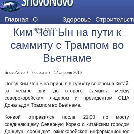
SnovoNovo
Главная
О
Здоровье
Строительст
женском
Ким Чен Ын на пути к
саммиту с Трампом во
Вьетнаме
SnovoNovo
Новости
17 апреля 2019
Поезд Ким Чен Ына прибыл в субботу вечером в Китай,
за четыре дня до второго саммита между
северокорейским лидером и президентом США
Дональдом Трампом во Вьетнаме.
Конвой отправился после 21:00 по мосту,
соединяющему Северную Корею с китайским городом
Даньдун, сообщают южнокорейское информационное