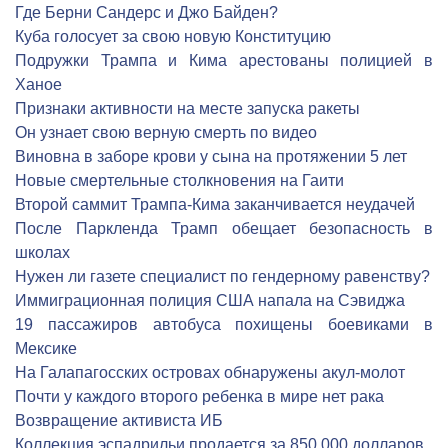
Где Берни Сандерс и Джо Байден?
Куба голосует за свою новую Конституцию
Подружки Трампа и Кима арестованы полицией в
Ханое
Признаки активности на месте запуска ракеты
Он узнает свою верную смерть по видео
Виновна в заборе крови у сына на протяжении 5 лет
Новые смертельные столкновения на Гаити
Второй саммит Трампа-Кима заканчивается неудачей
После Паркленда Трамп обещает безопасность в
школах
Нужен ли газете специалист по гендерному равенству?
Иммиграционная полиция США напала на Сэвиджа
19 пассажиров автобуса похищены боевиками в
Мексике
На Галапагосских островах обнаружены акул-молот
Почти у каждого второго ребенка в мире нет рака
Возвращение активиста ИБ
Коллекция эспадрильи продается за 850 000 долларов