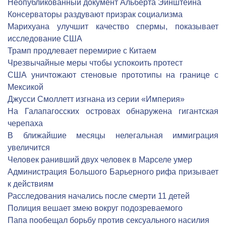
Неопубликованный документ Альберта Эйнштейна
Консерваторы раздувают призрак социализма
Марихуана улучшит качество спермы, показывает
исследование США
Трамп продлевает перемирие с Китаем
Чрезвычайные меры чтобы успокоить протест
США уничтожают стеновые прототипы на границе с
Мексикой
Джусси Смоллетт изгнана из серии «Империя»
На Галапагосских островах обнаружена гигантская
черепаха
В ближайшие месяцы нелегальная иммиграция
увеличится
Человек ранивший двух человек в Марселе умер
Администрация Большого Барьерного рифа призывает
к действиям
Расследования начались после смерти 11 детей
Полиция вешает змею вокруг подозреваемого
Папа пообещал борьбу против сексуального насилия