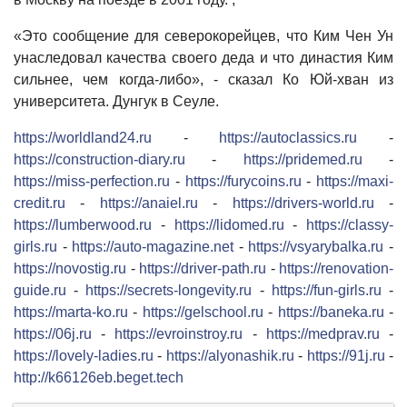
«Это сообщение для северокорейцев, что Ким Чен Ун
унаследовал качества своего деда и что династия Ким
сильнее, чем когда-либо», - сказал Ко Юй-хван из
университета. Дунгук в Сеуле.
https://worldland24.ru
-
https://autoclassics.ru
-
https://construction-diary.ru
-
https://pridemed.ru
-
https://miss-perfection.ru
-
https://furycoins.ru
-
https://maxi-
credit.ru
-
https://anaiel.ru
-
https://drivers-world.ru
-
https://lumberwood.ru
-
https://lidomed.ru
-
https://classy-
girls.ru
-
https://auto-magazine.net
-
https://vsyarybalka.ru
-
https://novostig.ru
-
https://driver-path.ru
-
https://renovation-
guide.ru
-
https://secrets-longevity.ru
-
https://fun-girls.ru
-
https://marta-ko.ru
-
https://gelschool.ru
-
https://baneka.ru
-
https://06j.ru
-
https://evroinstroy.ru
-
https://medprav.ru
-
https://lovely-ladies.ru
-
https://alyonashik.ru
-
https://91j.ru
-
http://k66126eb.beget.tech