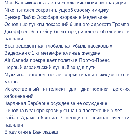
Мэн Ваньчжоу опасается «политической» экстрадиции
Nike пытался сократить ущерб своему имиджу
Бункер Пабло Эскобара взорван в Медельине
Основные пункты показаний бывшего адвоката Трампа
Джеффри Эпштейну было предъявлено обвинение в
насилии
Беспрецедентная глобальная убыль насекомых
Задержан с 1 кг метамфетамина в желудке
Air Canada прекращает полеты в Порт-о-Пренс
Первый израильский лунный зонд в пути
Мужчина обгорел после опрыскивания жидкостью в
метро
Искусственный интеллект для диагностики детских
заболеваний
Кардинал Барбарин осужден за не осуждение
Виновна в заборе крови у сына на протяжении 5 лет
Райан Адамс обвинил 7 женщин в психологическом
насилии
В аду огня в Бангладеш