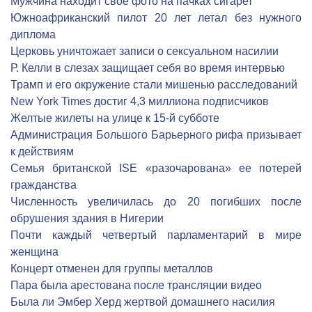
Мужчина находит свое фото на пачках сигарет
Южноафриканский пилот 20 лет летал без нужного
диплома
Церковь уничтожает записи о сексуальном насилии
Р. Келли в слезах защищает себя во время интервью
Трамп и его окружение стали мишенью расследований
New York Times достиг 4,3 миллиона подписчиков
Желтые жилеты на улице к 15-й субботе
Администрация Большого Барьерного рифа призывает
к действиям
Семья британской ISE «разочарована» ее потерей
гражданства
Численность увеличилась до 20 погибших после
обрушения здания в Нигерии
Почти каждый четвертый парламентарий в мире
женщина
Концерт отменен для группы металлов
Пара была арестована после трансляции видео
Была ли Эмбер Херд жертвой домашнего насилия