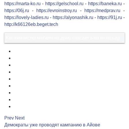
https://marta-ko.ru
-
https://gelschool.ru
-
https://baneka.ru
-
https://06j.ru
-
https://evroinstroy.ru
-
https://medprav.ru
-
https://lovely-ladies.ru
-
https://alyonashik.ru
-
https://91j.ru
-
http://k66126eb.beget.tech
Как химчистка мебели на дому спасает ваш интерьер
1
2
3
4
5
6
7
8
9
Prev
Next
Демократы уже проводят кампанию в Айове