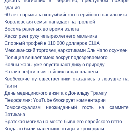
Десять погибших в, вероятно, преступном пожаре
здания
60 лет тюрьмы за колумбийского серийного насильника
Королевская семья нападает на троллей
Восемь раненых во время взлета
Хаски рвет руку четырехлетнего мальчика
Спорный трофей в 110 000 долларов США
Мексиканский торговец наркотиками Эль Чапо осужден
Полиция вешает змею вокруг подозреваемого
Волны жары уже опустошают дикую природу
Разлив нефти в чистейших водах планеты
Квебекские путешественники оказались в ловушке на
Гаити
День медицинского визита к Дональду Трампу
Педофилия: YouTube блокирует комментарии
Гомосексуализм неожиданный гость на саммите
Ватикана
Братская могила на месте бывшего еврейского гетто
Когда-то были маленькие птицы и крокодилы