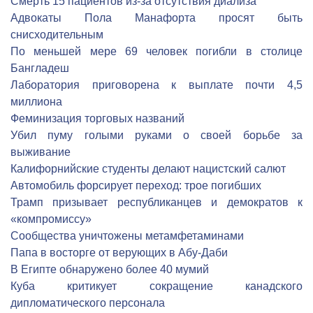
Cмерть 15 пациентов из-за отсутствия диализа
Адвокаты Пола Манафорта просят быть
снисходительным
По меньшей мере 69 человек погибли в столице
Бангладеш
Лаборатория приговорена к выплате почти 4,5
миллиона
Феминизация торговых названий
Убил пуму голыми руками о своей борьбе за
выживание
Калифорнийские студенты делают нацистский салют
Автомобиль форсирует переход: трое погибших
Трамп призывает республиканцев и демократов к
«компромиссу»
Сообщества уничтожены метамфетаминами
Папа в восторге от верующих в Абу-Даби
В Египте обнаружено более 40 мумий
Куба критикует сокращение канадского
дипломатического персонала