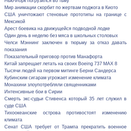
Нью-Йорк погрузился во тьму
Мир анимации скорбит по жертвам поджога в Киото
США уничтожают стеновые прототипы на границе с
Мексикой
Арест боевика на движущейся подводной лодке
Один день в неделю без мяса в школьных столовых
Челси Мэннинг заключен в тюрьму за отказ давать
показания
Показательный приговор против Манафорта
Китай запрещает летать на своих Boeing 737 MAX 8
Тысячи людей на первом митинге Берни Сандерса
Кубинским сигарам угрожает изменение климата
Монахини злоупотребляли священниками
Интенсивные бои в Сирии
Смерть экс-судьи Стивенса который 35 лет служил в
суде США
Тихоокеанские острова противостоят изменению
климата
Сенат США требует от Трампа прекратить военное