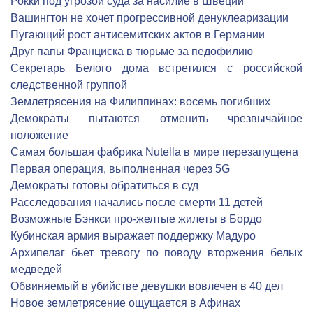
Рокки под угрозой суда за насилие в Швеции
Вашингтон не хочет прогрессивной денуклеаризации
Пугающий рост антисемитских актов в Германии
Друг папы Франциска в тюрьме за педофилию
Секретарь Белого дома встретился с российской
следственной группой
Землетрясения на Филиппинах: восемь погибших
Демократы пытаются отменить чрезвычайное
положение
Самая большая фабрика Nutella в мире перезапущена
Первая операция, выполненная через 5G
Демократы готовы обратиться в суд
Расследования начались после смерти 11 детей
Возможные Бэнкси про-желтые жилеты в Бордо
Кубинская армия выражает поддержку Мадуро
Архипелаг бьет тревогу по поводу вторжения белых
медведей
Обвиняемый в убийстве девушки вовлечен в 40 дел
Новое землетрясение ощущается в Афинах