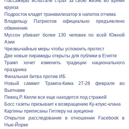
Пассажиры испытали страх за свою жизнь во время
круиза
Подросток кладет транквилизатор в напиток отчима
Владельцу Патриотов официально предъявлено
обвинение
Муссон убивает более 130 человек по всей Южной
Азии
Чрезвычайные меры чтобы успокоить протест
Две новые пирамиды открыты для публики в Египте
Трамп хочет изменить традиции национального
праздника
Финальная битва против ИБ
Новый саммит Трампа-Кима 27-28 февраля во
Вьетнаме
Певец Р. Келли все еще находится под стражей
Босс газеты призывает к возвращению Ку-клукс-клана
Картины приписаны Гитлеру на аукционе
Открытое расследование в отношении Facebook в
Нью-Йорке