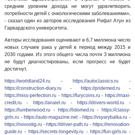
средним уровнем дохода не могут удовлетворить
потребности детей с онкологическими заболеваниями»,
- сказал один из авторов исследования Рифат Атун из
Гарвардского университета.
Авторы исследования оценивают в 6,7 миллиона число
новых случаев рака у детей в период между 2015 и
2030 годами. Из этого общего числа почти 3 миллиона
не будут диагностированы, если прогресс не будет
достигнут.
https://worldland24.ru
-
https://autoclassics.ru
-
https://construction-diary.ru
-
https://pridemed.ru
-
https://miss-perfection.ru
-
https://furycoins.ru
-
https://maxi-
credit.ru
-
https://anaiel.ru
-
https://drivers-world.ru
-
https://lumberwood.ru
-
https://lidomed.ru
-
https://classy-
girls.ru
-
https://auto-magazine.net
-
https://vsyarybalka.ru
-
https://novostig.ru
-
https://driver-path.ru
-
https://renovation-
guide.ru
-
https://secrets-longevity.ru
-
https://fun-girls.ru
-