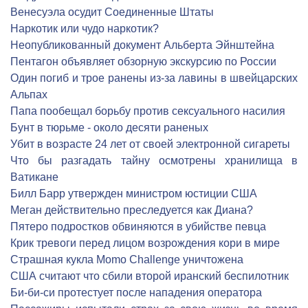
Венесуэла осудит Соединенные Штаты
Наркотик или чудо наркотик?
Неопубликованный документ Альберта Эйнштейна
Пентагон объявляет обзорную экскурсию по России
Один погиб и трое ранены из-за лавины в швейцарских
Альпах
Папа пообещал борьбу против сексуального насилия
Бунт в тюрьме - около десяти раненых
Убит в возрасте 24 лет от своей электронной сигареты
Что бы разгадать тайну осмотрены хранилища в
Ватикане
Билл Барр утвержден министром юстиции США
Меган действительно преследуется как Диана?
Пятеро подростков обвиняются в убийстве певца
Крик тревоги перед лицом возрождения кори в мире
Страшная кукла Momo Challenge уничтожена
США считают что сбили второй иранский беспилотник
Би-би-си протестует после нападения оператора