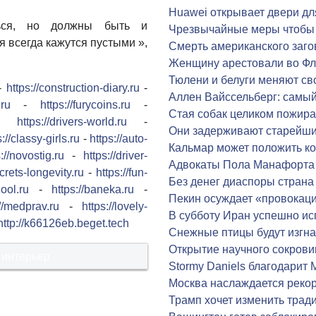
Huawei открывает двери дл
ься, но должны быть и
Чрезвычайные меры чтобы 
я всегда кажутся пустыми »,
Смерть американского заг
Женщину арестовали во Фл
Тюлени и белуги меняют св
-
https://construction-diary.ru
-
Аллен Вайссельберг: самы
.ru
-
https://furycoins.ru
-
Стая собак целиком пожира
-
https://drivers-world.ru
-
Они задерживают старейши
s://classy-girls.ru
-
https://auto-
Кальмар может положить к
://novostig.ru
-
https://driver-
Адвокаты Пола Манафорта 
ecrets-longevity.ru
-
https://fun-
Без денег диаспоры страна
hool.ru
-
https://baneka.ru
-
Пекин осуждает «провока
://medprav.ru
-
https://lovely-
В субботу Иран успешно ис
http://k66126eb.beget.tech
Снежные птицы будут изгна
Открытие научного сокрови
 интерьер
Stormy Daniels благодарит 
Москва наслаждается реко
Трамп хочет изменить трад