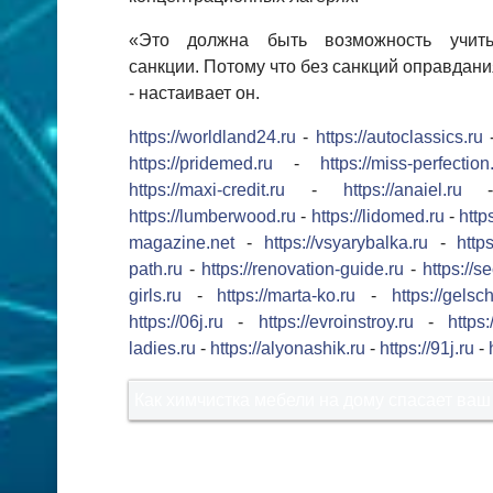
«Это должна быть возможность учит
санкции. Потому что без санкций оправдани
- настаивает он.
https://worldland24.ru
-
https://autoclassics.ru
https://pridemed.ru
-
https://miss-perfection
https://maxi-credit.ru
-
https://anaiel.ru
https://lumberwood.ru
-
https://lidomed.ru
-
http
magazine.net
-
https://vsyarybalka.ru
-
https
path.ru
-
https://renovation-guide.ru
-
https://s
girls.ru
-
https://marta-ko.ru
-
https://gelsc
https://06j.ru
-
https://evroinstroy.ru
-
https
ladies.ru
-
https://alyonashik.ru
-
https://91j.ru
-
Как химчистка мебели на дому спасает ваш