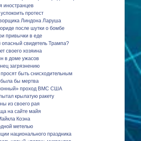
я иностранцев
успокоить протест
оворщика Линдона Ларуша
ориде после шутки о бомбе
ои привычки в еде
й опасный свидетель Трампа?
ет своего хозяина
н в доме ужасов
онец загрязнению
просят быть снисходительным
 была бы мертва
ционный» проход ВМС США
пытал крылатую ракету
ны из своего рая
ща на сайте майя
Майкла Коэна
рдной метелью
иции национального праздника