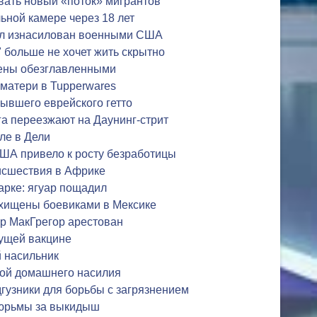
вать новый «поток» мигрантов
ьной камере через 18 лет
ыл изнасилован военными США
 больше не хочет жить скрытно
ены обезглавленными
 матери в Tupperwares
бывшего еврейского гетто
га переезжают на Даунинг-стрит
ле в Дели
ША привело к росту безработицы
исшествия в Африке
арке: ягуар пощадил
охищены боевиками в Мексике
 МакГрегор арестован
дущей вакцине
 насильник
ой домашнего насилия
гузники для борьбы с загрязнением
тюрьмы за выкидыш