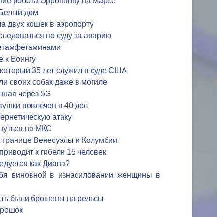
е робота Opportunity на Марсе
 Белый дом
а двух кошек в аэропорту
следоваться по суду за аварию
етамфетаминами
 к Боингу
 который 35 лет служил в суде США
и своих собак даже в могиле
нная через 5G
ушки вовлечен в 40 дел
ернетическую атаку
нуться на МКС
 границе Венесуэлы и Колумбии
приводит к гибели 15 человек
едуется как Диана?
ебя виновной в изнасиловании женщины в
ать были брошены на рельсы
орошок