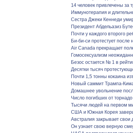
14 человек привлечены за 
Иммунотерапия и длительны
Сестра Джеки Кеннеди умир
Президент Абдельазиз Бут
Почти у каждого второго ре
Би-би-си протестует после
Air Canada прекращает пол
Гомосексуализм неожиданн
Безос остается № 1 в рейт
Десятки тысяч протестующ
Почти 1,5 тонны кокаина из
Новый саммит Трампа-Кима
Домашнее увольнение после
Число погибших от торнадо
Тысячи людей на первом м
США и Южная Корея завер
Австралия закрывает свои 
Он узнает свою верную сме