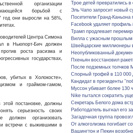
Трое детей превратились в 
ственной организации
Эль Чапо запросит новый с
имающейся борьбой с
Посетители Гранд-Каньона
7 год они выросли на 58%,
Facebook удаляет профиль
итетах.
Трамп продлевает перемир
уководителей Центра Симона
Вилла с ужасным прошлым 
дал в Ньюпорт-Бич должен
Швейцарские миллионеры 
 против роста расизма и
Неопубликованный докуме
грессивных государствах,
Пхеньян восстановил раке
После подземных толчков М
Спорный трофей в 110 000
ов, убитых в Холокосте»,
Кандидат в президенты "по
измом и граймом-гамом,
Муссон убивает более 130 
Nike пытался сократить ущ
Секретарь Белого дома вст
 этой постановке, должны
Работодатель выгнал его за
онять серьезность своих
Загадочная группа провозг
е должен организовать
От алкоголизма погибает со
 и встречи с выжившими в
Вашингтон и Пекин возобн