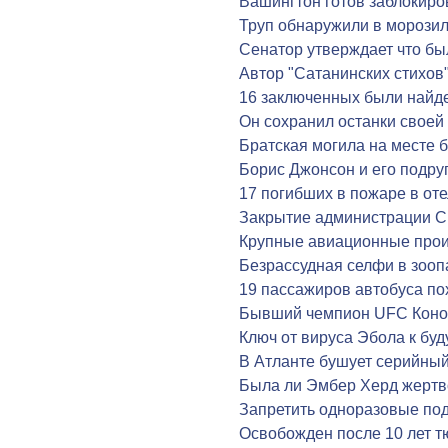
Вашингтон готов заблокиро
Труп обнаружили в морозил
Сенатор утверждает что б
Автор "Сатанинских стихов"
16 заключенных были найд
Он сохранил останки своей
Братская могила на месте 
Борис Джонсон и его подру
17 погибших в пожаре в оте
Закрытие администрации С
Крупные авиационные про
Безрассудная селфи в зооп
19 пассажиров автобуса п
Бывший чемпион UFC Конор
Ключ от вируса Эбола к бу
В Атланте бушует серийный
Была ли Эмбер Херд жертв
Запретить одноразовые под
Освобожден после 10 лет 