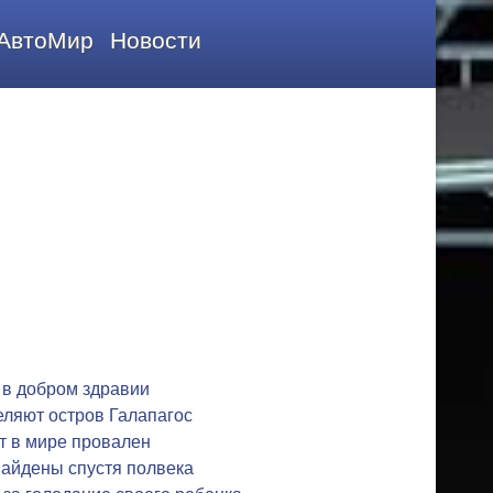
АвтоМир
Новости
 в добром здравии
еляют остров Галапагос
 в мире провален
найдены спустя полвека