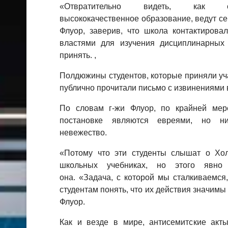
«Отвратительно видеть, как с
высококачественное образование, ведут себ
Флуор, заверив, что школа контактирова
властями для изучения дисциплинарных
принять. ,
Полдюжины студентов, которые приняли уча
публично прочитали письмо с извинениями 
По словам г-жи Флуор, по крайней мер
постановке являются евреями, но н
невежество.
«Потому что эти студенты слышат о Холо
школьных учебниках, но этого явно 
она. «Задача, с которой мы сталкиваемся,
студентам понять, что их действия значимы 
Флуор.
Как и везде в мире, антисемитские ак