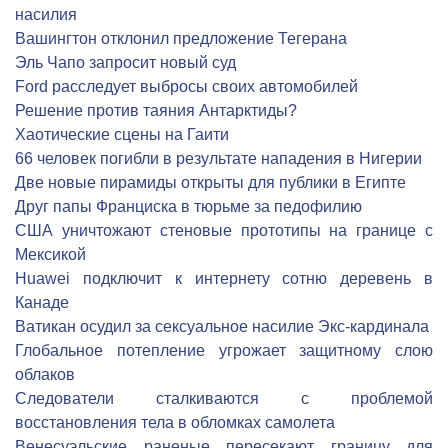
насилия
Вашингтон отклонил предложение Тегерана
Эль Чапо запросит новый суд
Ford расследует выбросы своих автомобилей
Решение против таяния Антарктиды?
Хаотические сцены на Гаити
66 человек погибли в результате нападения в Нигерии
Две новые пирамиды открыты для публики в Египте
Друг папы Франциска в тюрьме за педофилию
США уничтожают стеновые прототипы на границе с
Мексикой
Huawei подключит к интернету сотню деревень в
Канаде
Ватикан осудил за сексуальное насилие Экс-кардинала
Глобальное потепление угрожает защитному слою
облаков
Следователи сталкиваются с проблемой
восстановления тела в обломках самолета
Венесуэльские раненые пересекают границу для