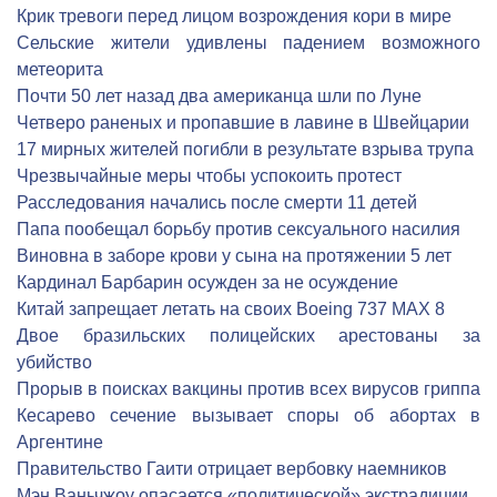
Крик тревоги перед лицом возрождения кори в мире
Сельские жители удивлены падением возможного
метеорита
Почти 50 лет назад два американца шли по Луне
Четверо раненых и пропавшие в лавине в Швейцарии
17 мирных жителей погибли в результате взрыва трупа
Чрезвычайные меры чтобы успокоить протест
Расследования начались после смерти 11 детей
Папа пообещал борьбу против сексуального насилия
Виновна в заборе крови у сына на протяжении 5 лет
Кардинал Барбарин осужден за не осуждение
Китай запрещает летать на своих Boeing 737 MAX 8
Двое бразильских полицейских арестованы за
убийство
Прорыв в поисках вакцины против всех вирусов гриппа
Кесарево сечение вызывает споры об абортах в
Аргентине
Правительство Гаити отрицает вербовку наемников
Мэн Ваньчжоу опасается «политической» экстрадиции