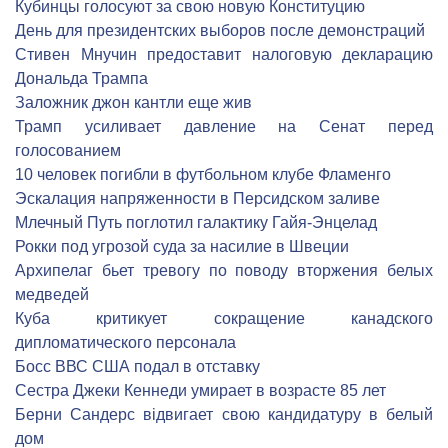
Кубинцы голосуют за свою новую Конституцию
День для президентских выборов после демонстраций
Стивен Мнучин предоставит налоговую декларацию
Дональда Трампа
Заложник джон кантли еще жив
Трамп усиливает давление на Сенат перед
голосованием
10 человек погибли в футбольном клубе Фламенго
Эскалация напряженности в Персидском заливе
Млечный Путь поглотил галактику Гайя-Энцелад
Рокки под угрозой суда за насилие в Швеции
Архипелаг бьет тревогу по поводу вторжения белых
медведей
Куба критикует сокращение канадского
дипломатического персонала
Босс ВВС США подал в отставку
Сестра Джеки Кеннеди умирает в возрасте 85 лет
Берни Сандерс відвигает свою кандидатуру в белый
дом