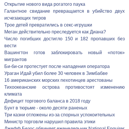
Открытие нового вида рогатого паука
Галантное свидание превращается в убийство двух
исчезающих тигров
Трое детей превратились в секс-игрушки
Меган действительно преследуется как Диана?
Число погибших достигло 150 и 182 пропавших без
вести
Вашингтон готов заблокировать новый «поток»
мигрантов
Би-би-си протестует после нападения оператора
Ураган Идай убил более 30 человек в Зимбабве
16 американских морских пехотинцев арестованы
Тихоокеанские острова противостоят изменению
климата
Дефицит торгового баланса в 2018 году
Бунт в тюрьме - около десяти раненых
Три казни отложены из-за спорных успокоительных
Министр торговли нарушил правила этики
Джефф Безос обвиняет еженедельник National Enquirer