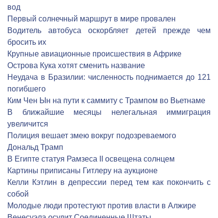
вод
Первый солнечный маршрут в мире провален
Водитель автобуса оскорбляет детей прежде чем
бросить их
Крупные авиационные происшествия в Африке
Острова Кука хотят сменить название
Неудача в Бразилии: численность поднимается до 121
погибшего
Ким Чен Ын на пути к саммиту с Трампом во Вьетнаме
В ближайшие месяцы нелегальная иммиграция
увеличится
Полиция вешает змею вокруг подозреваемого
Дональд Трамп
В Египте статуя Рамзеса II освещена солнцем
Картины приписаны Гитлеру на аукционе
Келли Кэтлин в депрессии перед тем как покончить с
собой
Молодые люди протестуют против власти в Алжире
Венесуэла осудит Соединенные Штаты