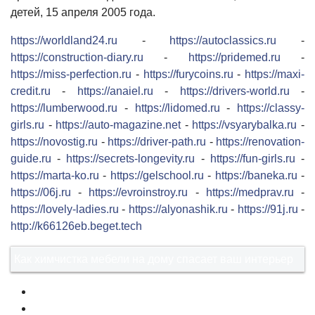
детей, 15 апреля 2005 года.
https://worldland24.ru
-
https://autoclassics.ru
-
https://construction-diary.ru
-
https://pridemed.ru
-
https://miss-perfection.ru
-
https://furycoins.ru
-
https://maxi-
credit.ru
-
https://anaiel.ru
-
https://drivers-world.ru
-
https://lumberwood.ru
-
https://lidomed.ru
-
https://classy-
girls.ru
-
https://auto-magazine.net
-
https://vsyarybalka.ru
-
https://novostig.ru
-
https://driver-path.ru
-
https://renovation-
guide.ru
-
https://secrets-longevity.ru
-
https://fun-girls.ru
-
https://marta-ko.ru
-
https://gelschool.ru
-
https://baneka.ru
-
https://06j.ru
-
https://evroinstroy.ru
-
https://medprav.ru
-
https://lovely-ladies.ru
-
https://alyonashik.ru
-
https://91j.ru
-
http://k66126eb.beget.tech
Как химчистка мебели на дому спасает ваш интерьер
1
2