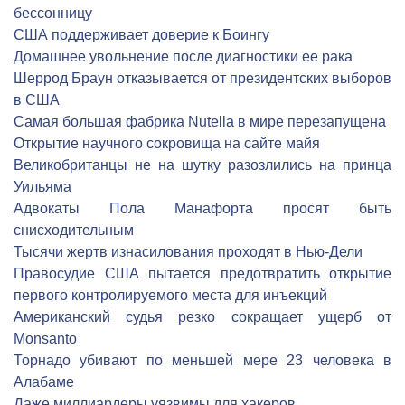
бессонницу
США поддерживает доверие к Боингу
Домашнее увольнение после диагностики ее рака
Шеррод Браун отказывается от президентских выборов
в США
Самая большая фабрика Nutella в мире перезапущена
Открытие научного сокровища на сайте майя
Великобританцы не на шутку разозлились на принца
Уильяма
Адвокаты Пола Манафорта просят быть
снисходительным
Тысячи жертв изнасилования проходят в Нью-Дели
Правосудие США пытается предотвратить открытие
первого контролируемого места для инъекций
Американский судья резко сокращает ущерб от
Monsanto
Торнадо убивают по меньшей мере 23 человека в
Алабаме
Даже миллиардеры уязвимы для хакеров