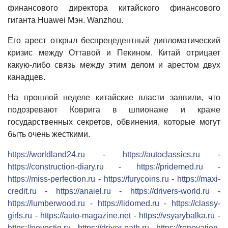
финансового директора китайского финансового
гиганта Huawei Мэн. Wanzhou.
Его арест открыл беспрецедентный дипломатический
кризис между Оттавой и Пекином. Китай отрицает
какую-либо связь между этим делом и арестом двух
канадцев.
На прошлой неделе китайские власти заявили, что
подозревают Коврига в шпионаже и краже
государственных секретов, обвинения, которые могут
быть очень жесткими.
https://worldland24.ru
-
https://autoclassics.ru
-
https://construction-diary.ru
-
https://pridemed.ru
-
https://miss-perfection.ru
-
https://furycoins.ru
-
https://maxi-
credit.ru
-
https://anaiel.ru
-
https://drivers-world.ru
-
https://lumberwood.ru
-
https://lidomed.ru
-
https://classy-
girls.ru
-
https://auto-magazine.net
-
https://vsyarybalka.ru
-
https://novostig.ru
-
https://driver-path.ru
-
https://renovation-