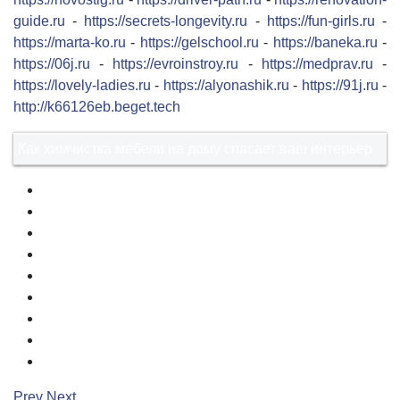
guide.ru
-
https://secrets-longevity.ru
-
https://fun-girls.ru
-
https://marta-ko.ru
-
https://gelschool.ru
-
https://baneka.ru
-
https://06j.ru
-
https://evroinstroy.ru
-
https://medprav.ru
-
https://lovely-ladies.ru
-
https://alyonashik.ru
-
https://91j.ru
-
http://k66126eb.beget.tech
Как химчистка мебели на дому спасает ваш интерьер
1
2
3
4
5
6
7
8
9
Prev
Next