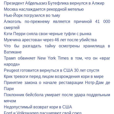
Президент Абдельазиз Бутефлика вернулся в Алжир
Москва наслаждается рекордной метелью
Нью-Йорк погрузился во тьму
Алкоголь по-прежнему является причиной 41 000
смертей
Кэти Перри сняла свои черные туфли с рынка
Мужчина арестован через 46 лет после убийства
Что бы разгадать тайну осмотрены хранилища в
Ватикане
Трамп обвиняет New York Times в том, что он «враг
народа»
Peugeot готовится вернуться в США 30 лет спустя
Крик тревоги перед лицом возрождения кори в мире
Принятие закона о начале реставрации Нотр-Дам де
Пари
Поклонник бейсбола умирает после удара поддельным
мячом
Недопустимый возврат кори в США
Ford и Volkswagen расширяют свой союз