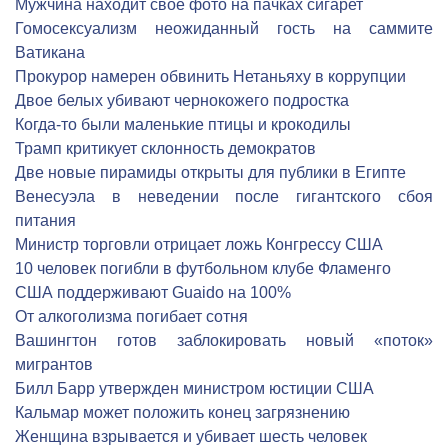
Мужчина находит свое фото на пачках сигарет
Гомосексуализм неожиданный гость на саммите
Ватикана
Прокурор намерен обвинить Нетаньяху в коррупции
Двое белых убивают чернокожего подростка
Когда-то были маленькие птицы и крокодилы
Трамп критикует склонность демократов
Две новые пирамиды открыты для публики в Египте
Венесуэла в неведении после гигантского сбоя
питания
Министр торговли отрицает ложь Конгрессу США
10 человек погибли в футбольном клубе Фламенго
США поддерживают Guaido на 100%
От алкоголизма погибает сотня
Вашингтон готов заблокировать новый «поток»
мигрантов
Билл Барр утвержден министром юстиции США
Кальмар может положить конец загрязнению
Женщина взрывается и убивает шесть человек