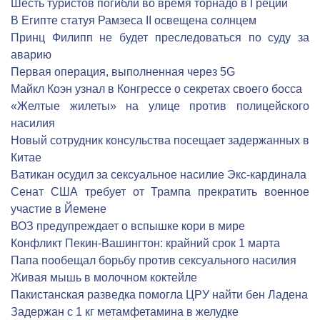
Шесть туристов погибли во время торнадо в Греции
В Египте статуя Рамзеса II освещена солнцем
Принц Филипп не будет преследоваться по суду за
аварию
Первая операция, выполненная через 5G
Майкл Коэн узнал в Конгрессе о секретах своего босса
«Желтые жилеты» на улице против полицейского
насилия
Новый сотрудник консульства посещает задержанных в
Китае
Ватикан осудил за сексуальное насилие Экс-кардинала
Сенат США требует от Трампа прекратить военное
участие в Йемене
ВОЗ предупреждает о вспышке кори в мире
Конфликт Пекин-Вашингтон: крайний срок 1 марта
Папа пообещал борьбу против сексуального насилия
Живая мышь в молочном коктейле
Пакистанская разведка помогла ЦРУ найти бен Ладена
Задержан с 1 кг метамфетамина в желудке