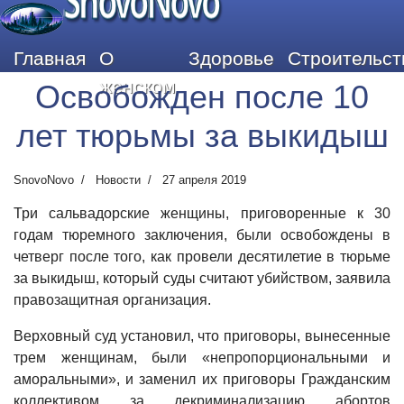
SnovoNovo
Главная
О
Здоровье
Строительст
женском
Освобожден после 10
лет тюрьмы за выкидыш
SnovoNovo
Новости
27 апреля 2019
Три сальвадорские женщины, приговоренные к 30
годам тюремного заключения, были освобождены в
четверг после того, как провели десятилетие в тюрьме
за выкидыш, который суды считают убийством, заявила
правозащитная организация.
Верховный суд установил, что приговоры, вынесенные
трем женщинам, были «непропорциональными и
аморальными», и заменил их приговоры Гражданским
коллективом за декриминализацию абортов