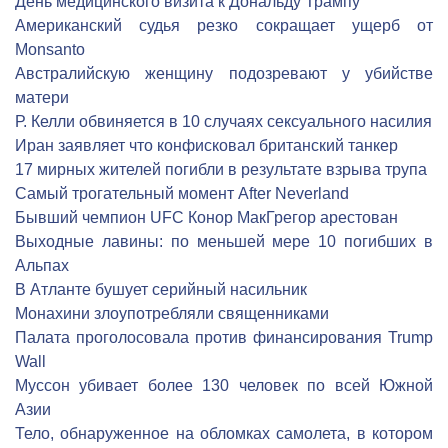
День медицинского визита к Дональду Трампу
Американский судья резко сокращает ущерб от
Monsanto
Австралийскую женщину подозревают у убийстве
матери
Р. Келли обвиняется в 10 случаях сексуального насилия
Иран заявляет что конфисковал британский танкер
17 мирных жителей погибли в результате взрыва трупа
Самый трогательный момент After Neverland
Бывший чемпион UFC Конор МакГрегор арестован
Выходные лавины: по меньшей мере 10 погибших в
Альпах
В Атланте бушует серийный насильник
Монахини злоупотребляли священниками
Палата проголосовала против финансирования Trump
Wall
Муссон убивает более 130 человек по всей Южной
Азии
Тело, обнаруженное на обломках самолета, в котором