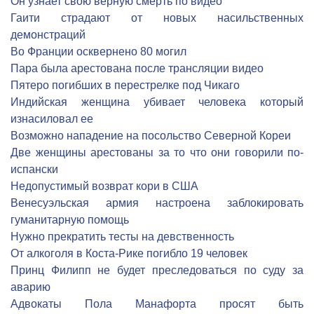
Он узнает свою верную смерть по видео
Гаити страдают от новых насильственных
демонстраций
Во Франции осквернено 80 могил
Пара была арестована после трансляции видео
Пятеро погибших в перестрелке под Чикаго
Индийская женщина убивает человека который
изнасиловал ее
Возможно нападение на посольство Северной Кореи
Две женщины арестованы за то что они говорили по-
испански
Недопустимый возврат кори в США
Венесуэльская армия настроена заблокировать
гуманитарную помощь
Нужно прекратить тесты на девственность
От алкоголя в Коста-Рике погибло 19 человек
Принц Филипп не будет преследоваться по суду за
аварию
Адвокаты Пола Манафорта просят быть