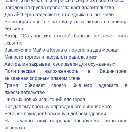
Майкл Коэн узнал в Конгрессе о секретах своего босса
Загадочная группа провозглашает правительство
Два айсберга отделяются от ледника на юге Чили
Великобританцы не на шутку разозлились на принца
Уильяма
Автор "Сатанинских стихов" больше не хочет жить
скрытно
Заключение Майкла Коэна отложено на два месяца
Министр торговли нарушил правила этики
Австралия закрывает свои двери для осужденных
Политическая напряженность в Вашингтоне,
вызванная спорным планом стены
Трамп обвиняет своего бывшего адвоката в
лжесвидетельстве
Никаких новых испытаний для героя
Бог дал ему просьбу оправданного обвиняемого
Ребенок покидает больницу в добром здравии
На Галапагосских островах обнаружена гигантская
черепаха