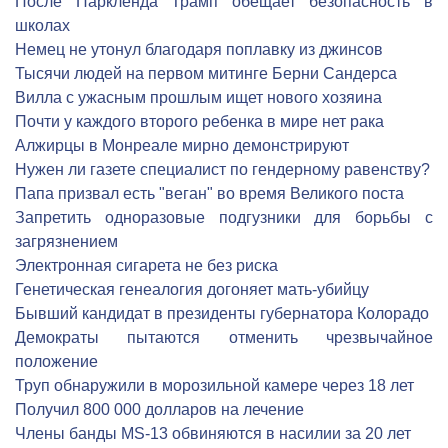
После Паркленда Трамп обещает безопасность в
школах
Немец не утонул благодаря поплавку из джинсов
Тысячи людей на первом митинге Берни Сандерса
Вилла с ужасным прошлым ищет нового хозяина
Почти у каждого второго ребенка в мире нет рака
Алжирцы в Монреале мирно демонстрируют
Нужен ли газете специалист по гендерному равенству?
Папа призвал есть "веган" во время Великого поста
Запретить одноразовые подгузники для борьбы с
загрязнением
Электронная сигарета не без риска
Генетическая генеалогия догоняет мать-убийцу
Бывший кандидат в президенты губернатора Колорадо
Демократы пытаются отменить чрезвычайное
положение
Труп обнаружили в морозильной камере через 18 лет
Получил 800 000 долларов на лечение
Члены банды MS-13 обвиняются в насилии за 20 лет