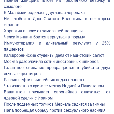
Пьяная женщина плюет на трехлетнюю девочку в
самолете
В Малайзии родилась двуглавая черепаха
Нет любви к Дню Святого Валентина в некоторых
странах
Хорватия в шоке от замерзшей женщины
Челси Мэннинг боится вернуться в тюрьму
Иммунотерапия и длительный результат у 25%
пациентов
Калифорнийские студенты делают нацистский салют
Москва разоблачила сотни иностранных шпионов
Галантное свидание превращается в убийство двух
исчезающих тигров
Разлив нефти в чистейших водах планеты
Что известно о кризисе между Индией и Пакистаном
Вашингтон призывает европейцев отказаться от
ядерной сделки с Ираном
После подземных толчков Меркель садится за гимны
Папа пообещал борьбу против сексуального насилия