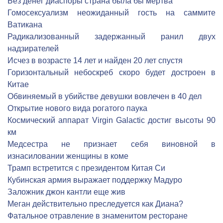
Без денег диаспоры страна была бы мертва
Гомосексуализм неожиданный гость на саммите
Ватикана
Радикализованный задержанный ранил двух
надзирателей
Исчез в возрасте 14 лет и найден 20 лет спустя
Горизонтальный небоскреб скоро будет достроен в
Китае
Обвиняемый в убийстве девушки вовлечен в 40 дел
Открытие нового вида рогатого паука
Космический аппарат Virgin Galactic достиг высоты 90
км
Медсестра не признает себя виновной в
изнасиловании женщины в коме
Трамп встретится с президентом Китая Си
Кубинская армия выражает поддержку Мадуро
Заложник джон кантли еще жив
Меган действительно преследуется как Диана?
Фатальное отравление в знаменитом ресторане