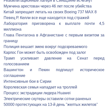
Реабилитационные лагеря в Синьцзяне исчезнут
Мужчина арестован через 46 лет после убийства
Китай запрещает летать на своих Boeing 737 MAX 8
Певец Р. Келли все еще находится под стражей
Лаборатория приговорена к выплате почти 4,5
миллиона
Глава Пентагона в Афганистане с первым визитом за
границу
Полиция вешает змею вокруг подозреваемого
Карлос Гон может быть освобожден под залог
Трамп усиливает давление на Сенат перед
голосованием
Вашингтон и Пекин подпишут историческое
соглашение
Интенсивные бои в Сирии
Королевская семья нападает на троллей
Процесс экстрадиции лидера Huawei
Электрические скутеры оставили сотни раненых
50000 протестующих на 13-й день "желтых жилетов"