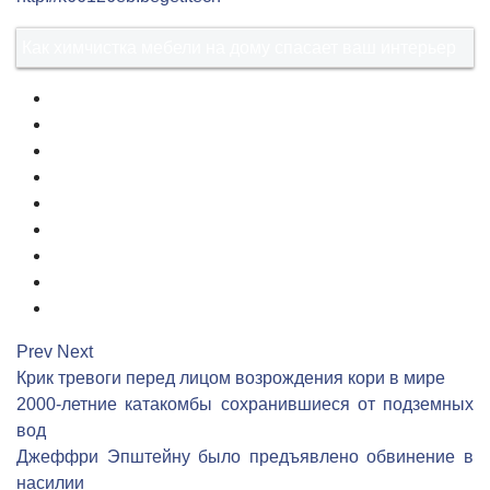
Как химчистка мебели на дому спасает ваш интерьер
1
2
3
4
5
6
7
8
9
Prev
Next
Крик тревоги перед лицом возрождения кори в мире
2000-летние катакомбы сохранившиеся от подземных
вод
Джеффри Эпштейну было предъявлено обвинение в
насилии