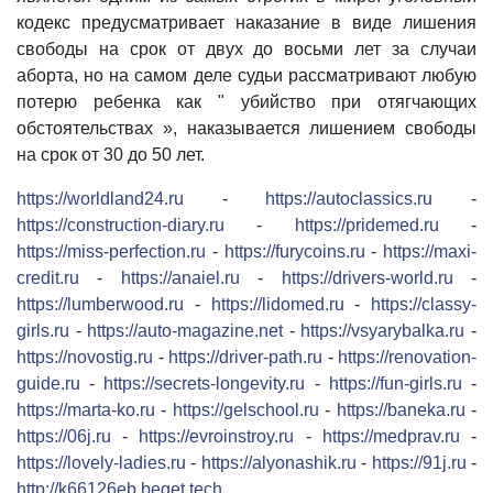
кодекс предусматривает наказание в виде лишения
свободы на срок от двух до восьми лет за случаи
аборта, но на самом деле судьи рассматривают любую
потерю ребенка как " убийство при отягчающих
обстоятельствах », наказывается лишением свободы
на срок от 30 до 50 лет.
https://worldland24.ru
-
https://autoclassics.ru
-
https://construction-diary.ru
-
https://pridemed.ru
-
https://miss-perfection.ru
-
https://furycoins.ru
-
https://maxi-
credit.ru
-
https://anaiel.ru
-
https://drivers-world.ru
-
https://lumberwood.ru
-
https://lidomed.ru
-
https://classy-
girls.ru
-
https://auto-magazine.net
-
https://vsyarybalka.ru
-
https://novostig.ru
-
https://driver-path.ru
-
https://renovation-
guide.ru
-
https://secrets-longevity.ru
-
https://fun-girls.ru
-
https://marta-ko.ru
-
https://gelschool.ru
-
https://baneka.ru
-
https://06j.ru
-
https://evroinstroy.ru
-
https://medprav.ru
-
https://lovely-ladies.ru
-
https://alyonashik.ru
-
https://91j.ru
-
http://k66126eb.beget.tech