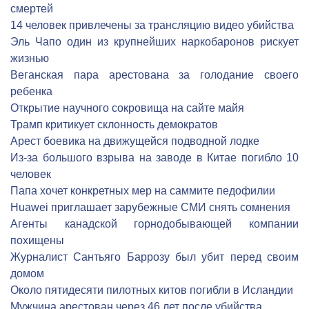
смертей
14 человек привлечены за трансляцию видео убийства
Эль Чапо один из крупнейших наркобаронов рискует
жизнью
Веганская пара арестована за голодание своего
ребенка
Открытие научного сокровища на сайте майя
Трамп критикует склонность демократов
Арест боевика на движущейся подводной лодке
Из-за большого взрыва на заводе в Китае погибло 10
человек
Папа хочет конкретных мер на саммите педофилии
Huawei приглашает зарубежные СМИ снять сомнения
Агенты канадской горнодобывающей компании
похищены
Журналист Сантьяго Баррозу был убит перед своим
домом
Около пятидесяти пилотных китов погибли в Исландии
Мужчина арестован через 46 лет после убийства