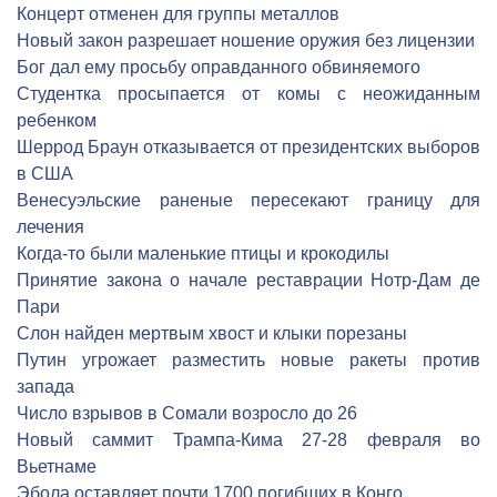
Концерт отменен для группы металлов
Новый закон разрешает ношение оружия без лицензии
Бог дал ему просьбу оправданного обвиняемого
Студентка просыпается от комы с неожиданным
ребенком
Шеррод Браун отказывается от президентских выборов
в США
Венесуэльские раненые пересекают границу для
лечения
Когда-то были маленькие птицы и крокодилы
Принятие закона о начале реставрации Нотр-Дам де
Пари
Слон найден мертвым хвост и клыки порезаны
Путин угрожает разместить новые ракеты против
запада
Число взрывов в Сомали возросло до 26
Новый саммит Трампа-Кима 27-28 февраля во
Вьетнаме
Эбола оставляет почти 1700 погибших в Конго