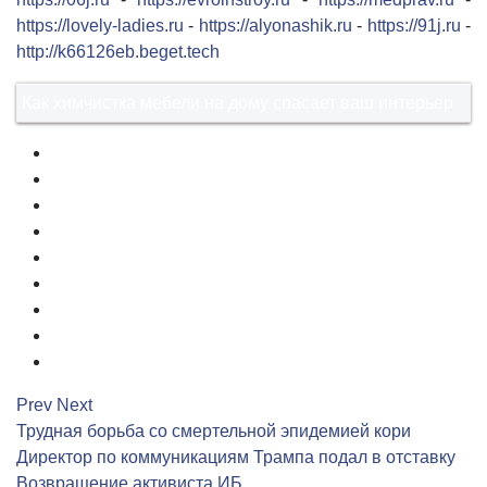
https://lovely-ladies.ru
-
https://alyonashik.ru
-
https://91j.ru
-
http://k66126eb.beget.tech
Как химчистка мебели на дому спасает ваш интерьер
1
2
3
4
5
6
7
8
9
Prev
Next
Трудная борьба со смертельной эпидемией кори
Директор по коммуникациям Трампа подал в отставку
Возвращение активиста ИБ