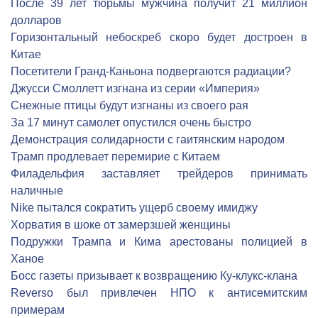
После 39 лет тюрьмы мужчина получит 21 миллион
долларов
Горизонтальный небоскреб скоро будет достроен в
Китае
Посетители Гранд-Каньона подвергаются радиации?
Джусси Смоллетт изгнана из серии «Империя»
Снежные птицы будут изгнаны из своего рая
За 17 минут самолет опустился очень быстро
Демонстрация солидарности с гаитянским народом
Трамп продлевает перемирие с Китаем
Филадельфия заставляет трейдеров принимать
наличные
Nike пытался сократить ущерб своему имиджу
Хорватия в шоке от замерзшей женщины
Подружки Трампа и Кима арестованы полицией в
Ханое
Босс газеты призывает к возвращению Ку-клукс-клана
Reverso был привлечен НПО к антисемитским
примерам