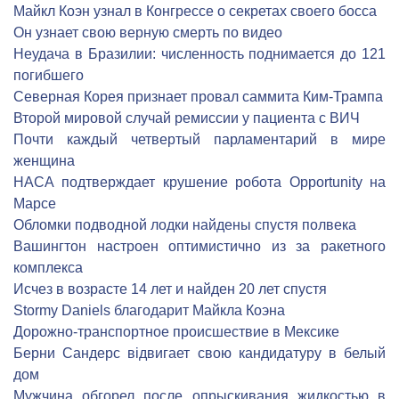
Майкл Коэн узнал в Конгрессе о секретах своего босса
Он узнает свою верную смерть по видео
Неудача в Бразилии: численность поднимается до 121
погибшего
Северная Корея признает провал саммита Ким-Трампа
Второй мировой случай ремиссии у пациента с ВИЧ
Почти каждый четвертый парламентарий в мире
женщина
НАСА подтверждает крушение робота Opportunity на
Марсе
Обломки подводной лодки найдены спустя полвека
Вашингтон настроен оптимистично из за ракетного
комплекса
Исчез в возрасте 14 лет и найден 20 лет спустя
Stormy Daniels благодарит Майкла Коэна
Дорожно-транспортное происшествие в Мексике
Берни Сандерс відвигает свою кандидатуру в белый
дом
Мужчина обгорел после опрыскивания жидкостью в