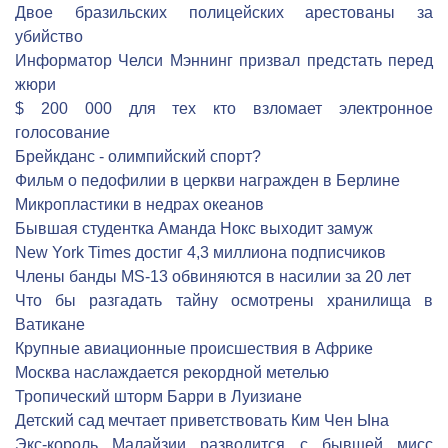
Двое бразильских полицейских арестованы за
убийство
Информатор Челси Мэннинг призвал предстать перед
жюри
$ 200 000 для тех кто взломает электронное
голосование
Брейкданс - олимпийский спорт?
Фильм о педофилии в церкви награжден в Берлине
Микропластики в недрах океанов
Бывшая студентка Аманда Нокс выходит замуж
New York Times достиг 4,3 миллиона подписчиков
Члены банды MS-13 обвиняются в насилии за 20 лет
Что бы разгадать тайну осмотрены хранилища в
Ватикане
Крупные авиационные происшествия в Африке
Москва наслаждается рекордной метелью
Тропический шторм Барри в Луизиане
Детский сад мечтает приветствовать Ким Чен Ына
Экс-король Малайзии разводится с бывшей мисс