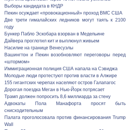
Выборы кандидата в КНДР
Пекин осуждает «провокационный» проход ВМС США
Две трети гималайских ледников могут таять к 2100
году
Бункер Пабло Эскобара взорван в Медельине
Дайвера проглотил кит и выплюнул живьем
Насилие на границе Венесуэлы
Вашингтон и Пекин возобновляют переговоры перед
«штормом»
Иммиграционная полиция США напала на Сэвиджа
Молодые люди протестуют против власти в Алжире
155 гигантских черепах населяют остров Галапагос
Дорогая поездка Меган в Нью-Йорк потрясает
Трамп должен попросить 8,6 миллиарда за стену
Адвокаты Пола Манафорта просят быть
снисходительным
Палата проголосовала против финансирования Trump
Wall