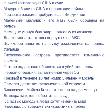
Huawei контратакует США в суде
Мадуро обвиняет США в провокации войны
Призраки расизма пробудились в Вирджинии
Маленький мальчик и его мать были брошены на
рельсы
Немец не утонул благодаря поплавку из джинсов
Два космонавта готовы вернуться на МКС
Великобританцы не на шутку разозлились на принца
Уильяма
Тихоокеанские острова противостоят изменению
климата
Пятеро подростков обвиняются в убийстве певца
Первая операция, выполненная через 5G
Трезвый в течение 10 лет комик Сильвен Марсель
Cамолет достигает феноменальной скорости
Заключение Майкла Коэна отложено на два месяца
Демократы готовы обратиться в суд
К счастью молодые люди хотят изменить мир!
Взломанный аккаунт Скотланд-Ярда в Twitter