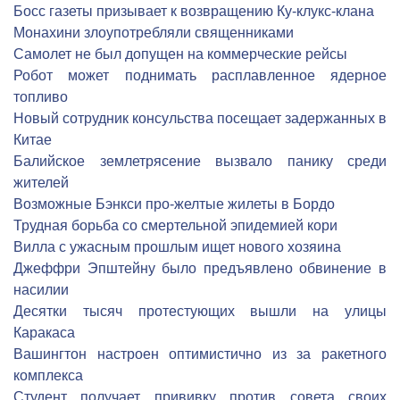
Босс газеты призывает к возвращению Ку-клукс-клана
Монахини злоупотребляли священниками
Самолет не был допущен на коммерческие рейсы
Робот может поднимать расплавленное ядерное
топливо
Новый сотрудник консульства посещает задержанных в
Китае
Балийское землетрясение вызвало панику среди
жителей
Возможные Бэнкси про-желтые жилеты в Бордо
Трудная борьба со смертельной эпидемией кори
Вилла с ужасным прошлым ищет нового хозяина
Джеффри Эпштейну было предъявлено обвинение в
насилии
Десятки тысяч протестующих вышли на улицы
Каракаса
Вашингтон настроен оптимистично из за ракетного
комплекса
Студент получает прививку против совета своих