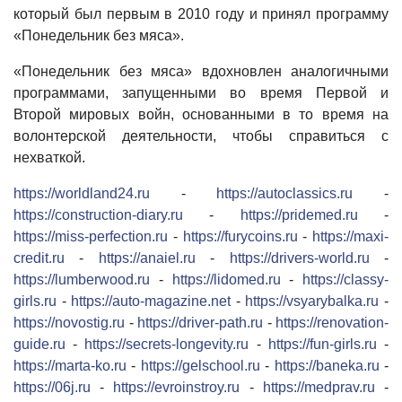
который был первым в 2010 году и принял программу
«Понедельник без мяса».
«Понедельник без мяса» вдохновлен аналогичными
программами, запущенными во время Первой и
Второй мировых войн, основанными в то время на
волонтерской деятельности, чтобы справиться с
нехваткой.
https://worldland24.ru
-
https://autoclassics.ru
-
https://construction-diary.ru
-
https://pridemed.ru
-
https://miss-perfection.ru
-
https://furycoins.ru
-
https://maxi-
credit.ru
-
https://anaiel.ru
-
https://drivers-world.ru
-
https://lumberwood.ru
-
https://lidomed.ru
-
https://classy-
girls.ru
-
https://auto-magazine.net
-
https://vsyarybalka.ru
-
https://novostig.ru
-
https://driver-path.ru
-
https://renovation-
guide.ru
-
https://secrets-longevity.ru
-
https://fun-girls.ru
-
https://marta-ko.ru
-
https://gelschool.ru
-
https://baneka.ru
-
https://06j.ru
-
https://evroinstroy.ru
-
https://medprav.ru
-