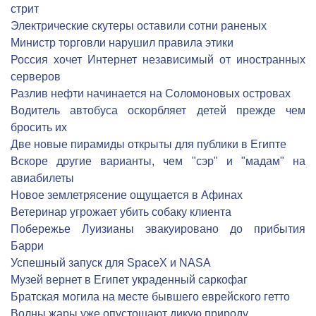
стрит
Электрические скутеры оставили сотни раненых
Министр торговли нарушил правила этики
Россия хочет Интернет независимый от иностранных
серверов
Разлив нефти начинается на Соломоновых островах
Водитель автобуса оскорбляет детей прежде чем
бросить их
Две новые пирамиды открыты для публики в Египте
Вскоре другие варианты, чем "сэр" и "мадам" на
авиабилеты
Новое землетрясение ощущается в Афинах
Ветеринар угрожает убить собаку клиента
Побережье Луизианы эвакуировано до прибытия
Барри
Успешный запуск для SpaceX и NASA
Музей вернет в Египет украденный саркофаг
Братская могила на месте бывшего еврейского гетто
Волны жары уже опустошают дикую природу