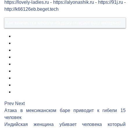
https://lovely-ladies.ru
-
https://alyonashik.ru
-
https://91j.ru
-
http://k66126eb.beget.tech
Как химчистка мебели на дому спасает ваш интерьер
1
2
3
4
5
6
7
8
9
Prev
Next
Атака в мексиканском баре приводит к гибели 15
человек
Индийская женщина убивает человека который