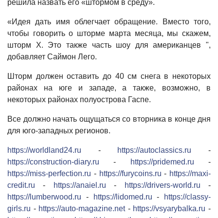
решила назвать его «штормом в среду».
«Идея дать имя облегчает обращение. Вместо того,
чтобы говорить о шторме марта месяца, мы скажем,
шторм X. Это также часть шоу для американцев ",
добавляет Саймон Лего.
Шторм должен оставить до 40 см снега в некоторых
районах на юге и западе, а также, возможно, в
некоторых районах полуострова Гаспе.
Все должно начать ощущаться со вторника в конце дня
для юго-западных регионов.
https://worldland24.ru
-
https://autoclassics.ru
-
https://construction-diary.ru
-
https://pridemed.ru
-
https://miss-perfection.ru
-
https://furycoins.ru
-
https://maxi-
credit.ru
-
https://anaiel.ru
-
https://drivers-world.ru
-
https://lumberwood.ru
-
https://lidomed.ru
-
https://classy-
girls.ru
-
https://auto-magazine.net
-
https://vsyarybalka.ru
-