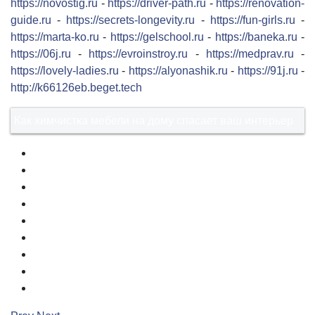
https://novostig.ru
-
https://driver-path.ru
-
https://renovation-
guide.ru
-
https://secrets-longevity.ru
-
https://fun-girls.ru
-
https://marta-ko.ru
-
https://gelschool.ru
-
https://baneka.ru
-
https://06j.ru
-
https://evroinstroy.ru
-
https://medprav.ru
-
https://lovely-ladies.ru
-
https://alyonashik.ru
-
https://91j.ru
-
http://k66126eb.beget.tech
Как химчистка мебели на дому спасает ваш интерьер
1
2
3
4
5
6
7
8
9