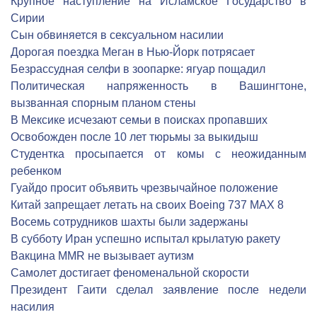
Крупное наступление на Исламское Государство в
Сирии
Сын обвиняется в сексуальном насилии
Дорогая поездка Меган в Нью-Йорк потрясает
Безрассудная селфи в зоопарке: ягуар пощадил
Политическая напряженность в Вашингтоне,
вызванная спорным планом стены
В Мексике исчезают семьи в поисках пропавших
Освобожден после 10 лет тюрьмы за выкидыш
Студентка просыпается от комы с неожиданным
ребенком
Гуайдо просит объявить чрезвычайное положение
Китай запрещает летать на своих Boeing 737 MAX 8
Восемь сотрудников шахты были задержаны
В субботу Иран успешно испытал крылатую ракету
Вакцина MMR не вызывает аутизм
Cамолет достигает феноменальной скорости
Президент Гаити сделал заявление после недели
насилия