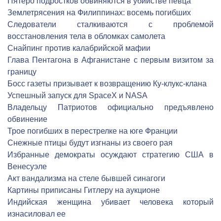
Пятеро подростков обвиняются в убийстве певца
Землетрясения на Филиппинах: восемь погибших
Следователи сталкиваются с проблемой
восстановления тела в обломках самолета
Снайпинг против калабрийской мафии
Глава Пентагона в Афганистане с первым визитом за
границу
Босс газеты призывает к возвращению Ку-клукс-клана
Успешный запуск для SpaceX и NASA
Владельцу Патриотов официально предъявлено
обвинение
Трое погибших в перестрелке на юге Франции
Снежные птицы будут изгнаны из своего рая
Избранные демократы осуждают стратегию США в
Венесуэле
Акт вандализма на стеле бывшей синагоги
Картины приписаны Гитлеру на аукционе
Индийская женщина убивает человека который
изнасиловал ее