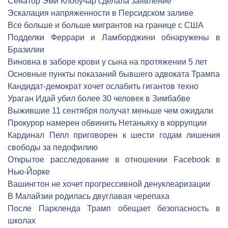
Сенатор Эми Клобучар сделала заявление
Эскалация напряженности в Персидском заливе
Все больше и больше мигрантов на границе с США
Подделки Феррари и Ламборджини обнаружены в
Бразилии
Виновна в заборе крови у сына на протяжении 5 лет
Основные пункты показаний бывшего адвоката Трампа
Кандидат-демократ хочет ослабить гигантов техно
Ураган Идай убил более 30 человек в Зимбабве
Выжившие 11 сентября получат меньше чем ожидали
Прокурор намерен обвинить Нетаньяху в коррупции
Кардинал Пелл приговорен к шести годам лишения
свободы за педофилию
Открытое расследование в отношении Facebook в
Нью-Йорке
Вашингтон не хочет прогрессивной денуклеаризации
В Малайзии родилась двуглавая черепаха
После Паркленда Трамп обещает безопасность в
школах