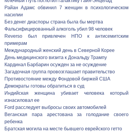
Млечный Путь поглотил галактику Гайя-Энцелад
Райан Адамс обвинил 7 женщин в психологическом
насилии
Без денег диаспоры страна была бы мертва
Фальсифицированный алкоголь убил 98 человек
Reverso был привлечен НПО к антисемитским
примерам
Международный женский день в Северной Корее
День медицинского визита к Дональду Трампу
Кардинал Барбарин осужден за не осуждение
Загадочная группа провозглашает правительство
Противостояние между Фондовой биржей США
Демократы готовы обратиться в суд
Индийская женщина убивает человека который
изнасиловал ее
Ford расследует выбросы своих автомобилей
Веганская пара арестована за голодание своего
ребенка
Братская могила на месте бывшего еврейского гетто