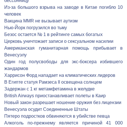
бессонницу
Из-за большого взрыва на заводе в Китае погибло 10
человек
Вакцина MMR не вызывает аутизм
Нью-Йорк погрузился во тьму
Безос остается № 1 в рейтинге самых богатых
Церковь уничтожает записи о сексуальном насилии
Американская гуманитарная помощь прибывает в
Венесуэлу
Один год полусвободы для экс-боксера избившего
жандармов
Харрисон Форд нападает на климатических лидеров
В Египте статуя Рамзеса II освещена солнцем
Задержан с 1 кг метамфетамина в желудке
British Airways приостанавливает полеты в Каир
Новый закон разрешает ношение оружия без лицензии
Венесуэла осудит Соединенные Штаты
Пятеро подростков обвиняются в убийстве певца
Алкоголь по-прежнему является причиной 41 000