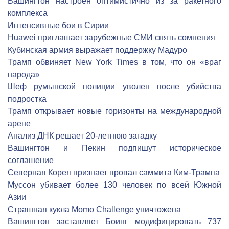
Вашингтон настроен оптимистично из за ракетного
комплекса
Интенсивные бои в Сирии
Huawei приглашает зарубежные СМИ снять сомнения
Кубинская армия выражает поддержку Мадуро
Трамп обвиняет New York Times в том, что он «враг
народа»
Шеф румынской полиции уволен после убийства
подростка
Трамп открывает новые горизонты на международной
арене
Анализ ДНК решает 20-летнюю загадку
Вашингтон и Пекин подпишут историческое
соглашение
Северная Корея признает провал саммита Ким-Трампа
Муссон убивает более 130 человек по всей Южной
Азии
Страшная кукла Momo Challenge уничтожена
Вашингтон заставляет Боинг модифицировать 737