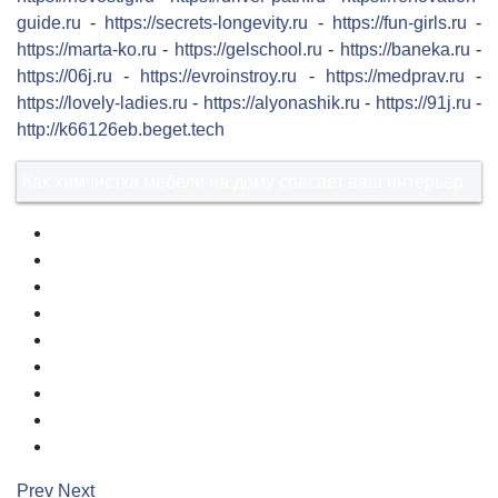
guide.ru
-
https://secrets-longevity.ru
-
https://fun-girls.ru
-
https://marta-ko.ru
-
https://gelschool.ru
-
https://baneka.ru
-
https://06j.ru
-
https://evroinstroy.ru
-
https://medprav.ru
-
https://lovely-ladies.ru
-
https://alyonashik.ru
-
https://91j.ru
-
http://k66126eb.beget.tech
Как химчистка мебели на дому спасает ваш интерьер
1
2
3
4
5
6
7
8
9
Prev
Next