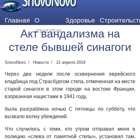
SnovoNovo
Главная
О
Здоровье
Строительст
женском
Акт вандализма на
стеле бывшей синагоги
SnovoNovo
Новости
21 апреля 2019
Через две недели после осквернения еврейского
кладбища под Страсбургом стела, отмеченная на месте
старой синагоги в этом городе на востоке Франции,
взорванная нацистами в 1941 году,
была разграблена ночью С пятницы по субботу, что
вызвало волну убеждений.
Что случилось с теми, кто утром отправил меня в
полицию «слева от памятной стелы», установил там,