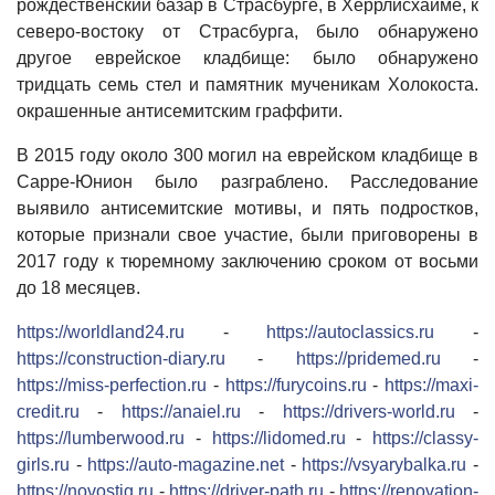
рождественский базар в Страсбурге, в Херрлисхайме, к
северо-востоку от Страсбурга, было обнаружено
другое еврейское кладбище: было обнаружено
тридцать семь стел и памятник мученикам Холокоста.
окрашенные антисемитским граффити.
В 2015 году около 300 могил на еврейском кладбище в
Сарре-Юнион было разграблено. Расследование
выявило антисемитские мотивы, и пять подростков,
которые признали свое участие, были приговорены в
2017 году к тюремному заключению сроком от восьми
до 18 месяцев.
https://worldland24.ru
-
https://autoclassics.ru
-
https://construction-diary.ru
-
https://pridemed.ru
-
https://miss-perfection.ru
-
https://furycoins.ru
-
https://maxi-
credit.ru
-
https://anaiel.ru
-
https://drivers-world.ru
-
https://lumberwood.ru
-
https://lidomed.ru
-
https://classy-
girls.ru
-
https://auto-magazine.net
-
https://vsyarybalka.ru
-
https://novostig.ru
-
https://driver-path.ru
-
https://renovation-