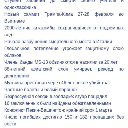
Студент забивает до смерти своего учителя и
одноклассника
Новый саммит Трампа-Кима 27-28 февраля во
Вьетнаме
2000-летние катакомбы сохранившиеся от подземных
вод
Начало разрушения смертельного моста в Италии
Глобальное потепление угрожает защитному слою
облаков
Члены банды MS-13 обвиняются в насилии за 20 лет
88-летний азиатский слон умирает, рекорд по
долголетию
Мужчина арестован через 46 лет после убийства
Частные полеты и белый порошок
Безрассудная селфи в зоопарке: ягуар пощадил
16 заключенных были найдены обезглавленными
Конфликт Пекин-Вашингтон: крайний срок 1 марта
Число погибших достигло 150 и 182 пропавших без
вести