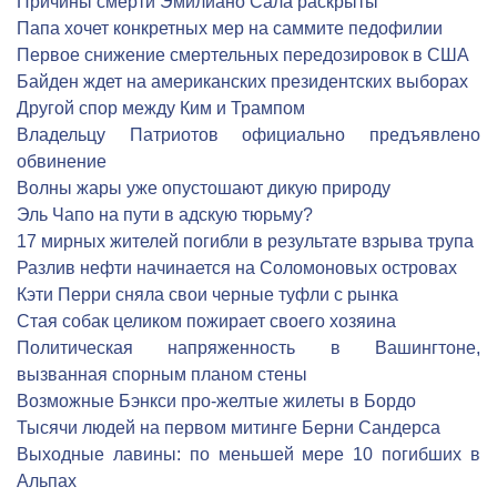
Причины смерти Эмилиано Сала раскрыты
Папа хочет конкретных мер на саммите педофилии
Первое снижение смертельных передозировок в США
Байден ждет на американских президентских выборах
Другой спор между Ким и Трампом
Владельцу Патриотов официально предъявлено
обвинение
Волны жары уже опустошают дикую природу
Эль Чапо на пути в адскую тюрьму?
17 мирных жителей погибли в результате взрыва трупа
Разлив нефти начинается на Соломоновых островах
Кэти Перри сняла свои черные туфли с рынка
Стая собак целиком пожирает своего хозяина
Политическая напряженность в Вашингтоне,
вызванная спорным планом стены
Возможные Бэнкси про-желтые жилеты в Бордо
Тысячи людей на первом митинге Берни Сандерса
Выходные лавины: по меньшей мере 10 погибших в
Альпах