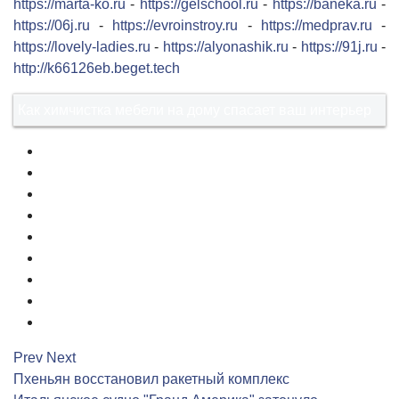
https://marta-ko.ru
-
https://gelschool.ru
-
https://baneka.ru
-
https://06j.ru
-
https://evroinstroy.ru
-
https://medprav.ru
-
https://lovely-ladies.ru
-
https://alyonashik.ru
-
https://91j.ru
-
http://k66126eb.beget.tech
Как химчистка мебели на дому спасает ваш интерьер
1
2
3
4
5
6
7
8
9
Prev
Next
Пхеньян восстановил ракетный комплекс