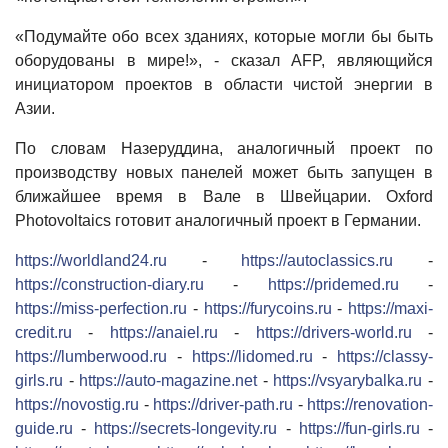
«Подумайте обо всех зданиях, которые могли бы быть
оборудованы в мире!», - сказал AFP, являющийся
инициатором проектов в области чистой энергии в
Азии.
По словам Назеруддина, аналогичный проект по
производству новых панелей может быть запущен в
ближайшее время в Вале в Швейцарии. Oxford
Photovoltaics готовит аналогичный проект в Германии.
https://worldland24.ru
-
https://autoclassics.ru
-
https://construction-diary.ru
-
https://pridemed.ru
-
https://miss-perfection.ru
-
https://furycoins.ru
-
https://maxi-
credit.ru
-
https://anaiel.ru
-
https://drivers-world.ru
-
https://lumberwood.ru
-
https://lidomed.ru
-
https://classy-
girls.ru
-
https://auto-magazine.net
-
https://vsyarybalka.ru
-
https://novostig.ru
-
https://driver-path.ru
-
https://renovation-
guide.ru
-
https://secrets-longevity.ru
-
https://fun-girls.ru
-