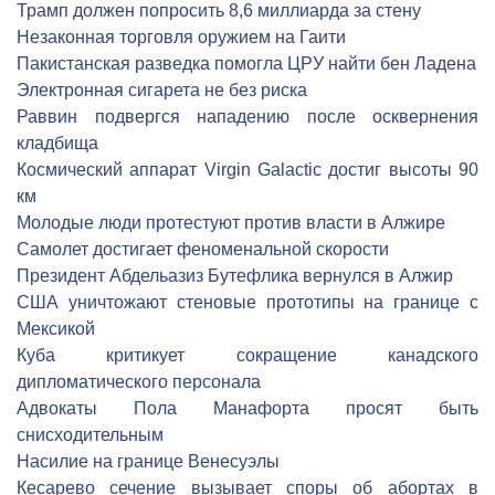
Трамп должен попросить 8,6 миллиарда за стену
Незаконная торговля оружием на Гаити
Пакистанская разведка помогла ЦРУ найти бен Ладена
Электронная сигарета не без риска
Раввин подвергся нападению после осквернения
кладбища
Космический аппарат Virgin Galactic достиг высоты 90
км
Молодые люди протестуют против власти в Алжире
Cамолет достигает феноменальной скорости
Президент Абдельазиз Бутефлика вернулся в Алжир
США уничтожают стеновые прототипы на границе с
Мексикой
Куба критикует сокращение канадского
дипломатического персонала
Адвокаты Пола Манафорта просят быть
снисходительным
Насилие на границе Венесуэлы
Кесарево сечение вызывает споры об абортах в