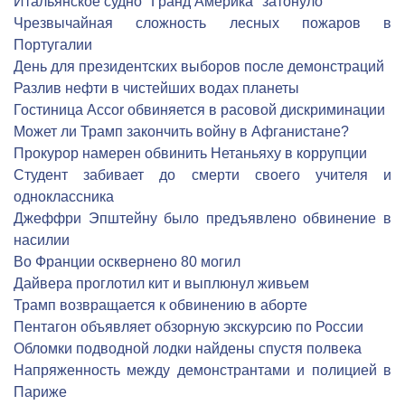
Итальянское судно "Гранд Америка" затонуло
Чрезвычайная сложность лесных пожаров в
Португалии
День для президентских выборов после демонстраций
Разлив нефти в чистейших водах планеты
Гостиница Accor обвиняется в расовой дискриминации
Может ли Трамп закончить войну в Афганистане?
Прокурор намерен обвинить Нетаньяху в коррупции
Студент забивает до смерти своего учителя и
одноклассника
Джеффри Эпштейну было предъявлено обвинение в
насилии
Во Франции осквернено 80 могил
Дайвера проглотил кит и выплюнул живьем
Трамп возвращается к обвинению в аборте
Пентагон объявляет обзорную экскурсию по России
Обломки подводной лодки найдены спустя полвека
Напряженность между демонстрантами и полицией в
Париже