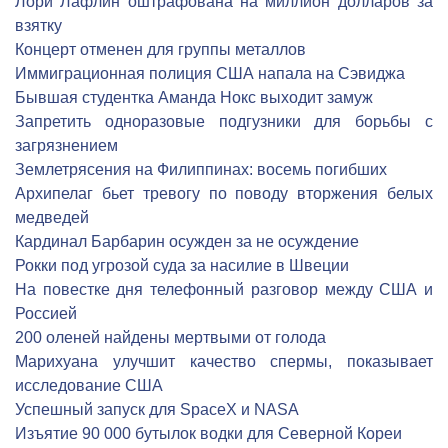
Лори Лафлин оштрафована на миллион долларов за
взятку
Концерт отменен для группы металлов
Иммиграционная полиция США напала на Сэвиджа
Бывшая студентка Аманда Нокс выходит замуж
Запретить одноразовые подгузники для борьбы с
загрязнением
Землетрясения на Филиппинах: восемь погибших
Архипелаг бьет тревогу по поводу вторжения белых
медведей
Кардинал Барбарин осужден за не осуждение
Рокки под угрозой суда за насилие в Швеции
На повестке дня телефонный разговор между США и
Россией
200 оленей найдены мертвыми от голода
Марихуана улучшит качество спермы, показывает
исследование США
Успешный запуск для SpaceX и NASA
Изъятие 90 000 бутылок водки для Северной Кореи