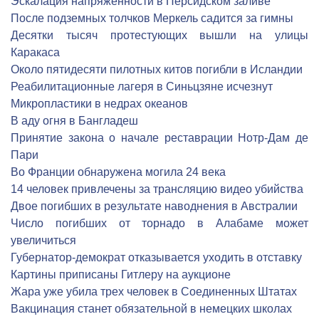
Эскалация напряженности в Персидском заливе
После подземных толчков Меркель садится за гимны
Десятки тысяч протестующих вышли на улицы
Каракаса
Около пятидесяти пилотных китов погибли в Исландии
Реабилитационные лагеря в Синьцзяне исчезнут
Микропластики в недрах океанов
В аду огня в Бангладеш
Принятие закона о начале реставрации Нотр-Дам де
Пари
Во Франции обнаружена могила 24 века
14 человек привлечены за трансляцию видео убийства
Двое погибших в результате наводнения в Австралии
Число погибших от торнадо в Алабаме может
увеличиться
Губернатор-демократ отказывается уходить в отставку
Картины приписаны Гитлеру на аукционе
Жара уже убила трех человек в Соединенных Штатах
Вакцинация станет обязательной в немецких школах