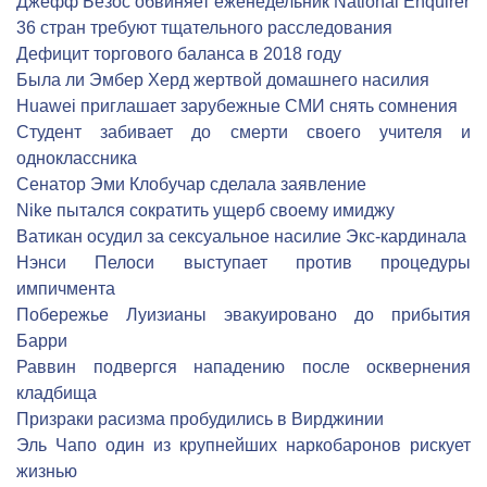
Джефф Безос обвиняет еженедельник National Enquirer
36 стран требуют тщательного расследования
Дефицит торгового баланса в 2018 году
Была ли Эмбер Херд жертвой домашнего насилия
Huawei приглашает зарубежные СМИ снять сомнения
Студент забивает до смерти своего учителя и
одноклассника
Сенатор Эми Клобучар сделала заявление
Nike пытался сократить ущерб своему имиджу
Ватикан осудил за сексуальное насилие Экс-кардинала
Нэнси Пелоси выступает против процедуры
импичмента
Побережье Луизианы эвакуировано до прибытия
Барри
Раввин подвергся нападению после осквернения
кладбища
Призраки расизма пробудились в Вирджинии
Эль Чапо один из крупнейших наркобаронов рискует
жизнью