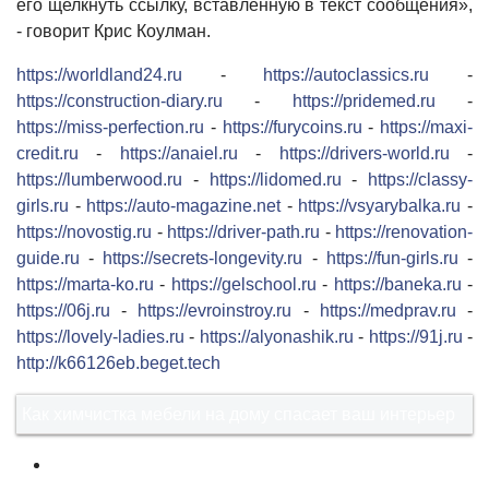
его щелкнуть ссылку, вставленную в текст сообщения»,
- говорит Крис Коулман.
https://worldland24.ru
-
https://autoclassics.ru
-
https://construction-diary.ru
-
https://pridemed.ru
-
https://miss-perfection.ru
-
https://furycoins.ru
-
https://maxi-
credit.ru
-
https://anaiel.ru
-
https://drivers-world.ru
-
https://lumberwood.ru
-
https://lidomed.ru
-
https://classy-
girls.ru
-
https://auto-magazine.net
-
https://vsyarybalka.ru
-
https://novostig.ru
-
https://driver-path.ru
-
https://renovation-
guide.ru
-
https://secrets-longevity.ru
-
https://fun-girls.ru
-
https://marta-ko.ru
-
https://gelschool.ru
-
https://baneka.ru
-
https://06j.ru
-
https://evroinstroy.ru
-
https://medprav.ru
-
https://lovely-ladies.ru
-
https://alyonashik.ru
-
https://91j.ru
-
http://k66126eb.beget.tech
Как химчистка мебели на дому спасает ваш интерьер
1