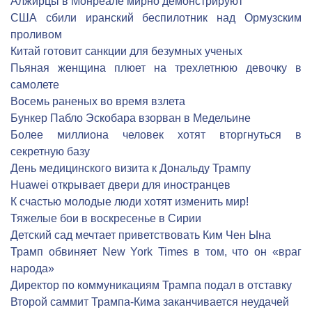
Алжирцы в Монреале мирно демонстрируют
США сбили иранский беспилотник над Ормузским
проливом
Китай готовит санкции для безумных ученых
Пьяная женщина плюет на трехлетнюю девочку в
самолете
Восемь раненых во время взлета
Бункер Пабло Эскобара взорван в Медельине
Более миллиона человек хотят вторгнуться в
секретную базу
День медицинского визита к Дональду Трампу
Huawei открывает двери для иностранцев
К счастью молодые люди хотят изменить мир!
Тяжелые бои в воскресенье в Сирии
Детский сад мечтает приветствовать Ким Чен Ына
Трамп обвиняет New York Times в том, что он «враг
народа»
Директор по коммуникациям Трампа подал в отставку
Второй саммит Трампа-Кима заканчивается неудачей