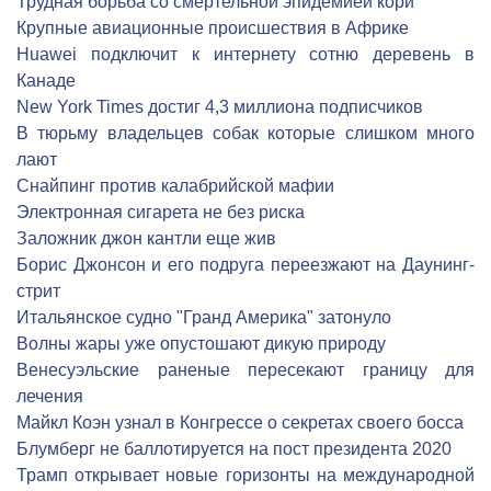
Трудная борьба со смертельной эпидемией кори
Крупные авиационные происшествия в Африке
Huawei подключит к интернету сотню деревень в
Канаде
New York Times достиг 4,3 миллиона подписчиков
В тюрьму владельцев собак которые слишком много
лают
Снайпинг против калабрийской мафии
Электронная сигарета не без риска
Заложник джон кантли еще жив
Борис Джонсон и его подруга переезжают на Даунинг-
стрит
Итальянское судно "Гранд Америка" затонуло
Волны жары уже опустошают дикую природу
Венесуэльские раненые пересекают границу для
лечения
Майкл Коэн узнал в Конгрессе о секретах своего босса
Блумберг не баллотируется на пост президента 2020
Трамп открывает новые горизонты на международной