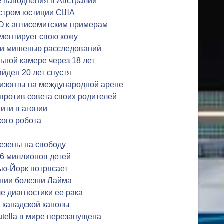
е наводнения в Австралии
истром юстиции США
О к антисемитским примерам
ментирует свою кожу
али мишенью расследований
ьной камере через 18 лет
айден 20 лет спустя
ризонты на международной арене
 против совета своих родителей
ити в агонии
кого робота
езены на свободу
 6 миллионов детей
ью-Йорк потрясает
ении болезни Лайма
 диагностики ее рака
 канадской канолы
tella в мире перезапущена