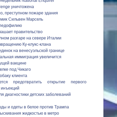
едельник National Enquirer
lenge уничтожена
но, преступном пожаре здания
комик Сильвен Марсель
 педофилию
лашает правительство
лном разгаре на севере Италии
озвращению Ку-клукс-клана
динок на венесуэльской границе
альная иммиграция увеличится
дущей вакцине
елке под Чикаго
обаку клиента
тся предотвратить открытие первого
 инъекций
ля диагностики детских заболеваний
ды и одеты в белое против Трампа
рыскивания жидкостью в метро