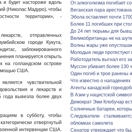
 и будет настороже вдоль
От алкоголизма погибает со
ий (Николас Мадуро), чтобы
Веганская пара арестована
стности территории», -
Эбола оставляет почти 170
Более 11 погибших при сто
До 24 лет тюрьмы для быв
екарств, отправленных
Великобританцы не на шутк
умбийском городе Кукута,
Волны жары уже опустошаю
дитас, заблокированного
Молодые люди протестуют 
анения планируется открыть
Работодатель выгнал его за
к на голландском острове
Муссон убивает более 130 
помощью США.
Один погиб и трое ранены 
Что известно о нападениях
является чувствительной
Агенты канадской горнод
довольствия и лекарств и
В Азии у нацистской симво
5 года вывезла более двух
Демократ Эми Клобучар вс
Солнечные батареи, которы
рациям в субботу, чтобы
Следователи сталкивают
категорически отвергнутый
обломках самолета
 военной интервенции США.
Сенатор утверждает что б