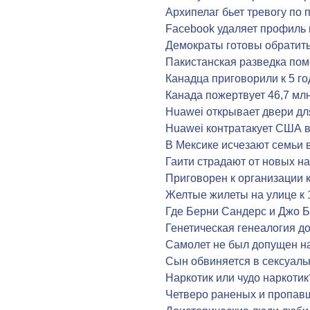
Архипелаг бьет тревогу по
Facebook удаляет профиль
Демократы готовы обратить
Пакистанская разведка пом
Канадца приговорили к 5 г
Канада пожертвует 46,7 мл
Huawei открывает двери дл
Huawei контратакует США в
В Мексике исчезают семьи 
Гаити страдают от новых н
Приговорен к организации 
Желтые жилеты на улице к 
Где Берни Сандерс и Джо 
Генетическая генеалогия д
Самолет не был допущен н
Сын обвиняется в сексуал
Наркотик или чудо наркотик
Четверо раненых и пропав