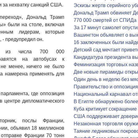
и за нехватку санкций США.
Эскизы жертв серийного у
Дональд Трамп обвиняет Д
переход», Дональд Трамп
770 000 смертей от СПИДа 
ты» были на столе, включая
За 17 минут самолет опуст
енным лидерам, которые
Вашингтон объявляет о вых
 - предупредил он.
16 заключенных были найд
Детский сад мечтает приве
ры из числа 700 000
Кандидатура президента в
правятся на автобусах к
Феминизация торговых наз
не менее, ничего не было
Две новые пирамиды открыт
на намерена применять для
Один день в неделю без мя
Правительство и оппозиция
парламента, где оппозиция
Национальный карнавал от
 в центре дипломатического
В Египте обнаружено более
Куба критикует сокращение
США поддерживает доверие
орник, послы Франции,
Незаконная торговля оружи
нии, объявил 18 миллионов
Таяние ледниковых покрово
 отправке Франции 70 тонн