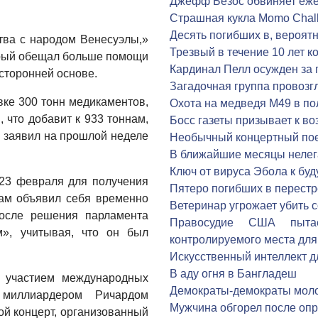
Джефф Безос обвиняет ежен
Страшная кукла Momo Chal
Десять погибших в, вероят
тва с народом Венесуэлы,»
Трезвый в течение 10 лет 
орый обещал больше помощи
Кардинал Пелл осужден за
сторонней основе.
Загадочная группа провозг
вке 300 тонн медикаментов,
Охота на медведя М49 в по
 что добавит к 933 тоннам,
Босс газеты призывает к в
н заявил на прошлой неделе
Необычный концертный пое
В ближайшие месяцы нелег
Ключ от вируса Эбола к бу
23 февраля для получения
Пятеро погибших в перестр
сам объявил себя временно
Ветеринар угрожает убить с
после решения парламента
Правосудие США пытае
м», учитывая, что он был
контролируемого места для
Искусственный интеллект д
В аду огня в Бангладеш
с участием международных
Демократы-демократы моло
м миллиардером Ричардом
Мужчина обгорел после оп
ой концерт, организованный