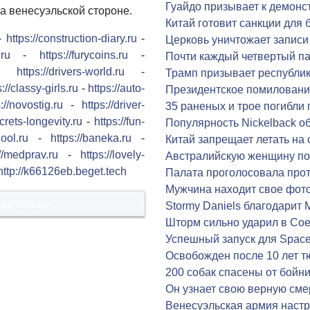
Гуайдо призывает к демонс
на венесуэльской стороне.
Китай готовит санкции для
-
https://construction-diary.ru
-
Церковь уничтожает записи
.ru
-
https://furycoins.ru
-
Почти каждый четвертый п
-
https://drivers-world.ru
-
Трамп призывает республик
s://classy-girls.ru
-
https://auto-
Президентское помиловани
://novostig.ru
-
https://driver-
35 раненых и трое погибли
ecrets-longevity.ru
-
https://fun-
Популярность Nickelback о
hool.ru
-
https://baneka.ru
-
Китай запрещает летать на
://medprav.ru
-
https://lovely-
Австралийскую женщину по
http://k66126eb.beget.tech
Палата проголосовала про
Мужчина находит свое фото
 интерьер
Stormy Daniels благодарит 
Шторм сильно ударил в Со
Успешный запуск для Spac
Освобожден после 10 лет 
200 собак спасены от бойн
Он узнает свою верную сме
Венесуэльская армия наст