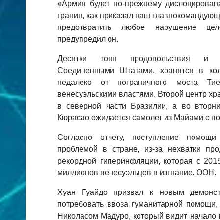
«Армия будет по-прежнему дислоцирована
границ, как приказал наш главнокомандующ
предотвратить любое нарушение цело
предупредил он.
Десятки тонн продовольствия и л
Соединенными Штатами, хранятся в кол
недалеко от пограничного моста Тиен
венесуэльскими властями. Второй центр хр
в северной части Бразилии, а во вторни
Кюрасао ожидается самолет из Майами с 
Согласно отчету, поступление помощи 
проблемой в стране, из-за нехватки про
рекордной гиперинфляции, которая с 201
миллионов венесуэльцев в изгнание. ООН.
Хуан Гуайдо призвал к новым демонст
потребовать ввоза гуманитарной помощи, 
Николасом Мадуро, который видит начало