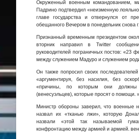
Окруженный военным командованием, м
Падрино подтвердил «неизменную лояльно
главе государства и отвернулся от пр
обещанного Вечером в понедельник снова г
Признанный временным президентом около
вторник направил в Twitter сообще
руководителей пограничных постов: «23 
между служением Мадуро и служением родине
Он также попросил своих последователей
«аргументируя, без насилия, без оскор
«причины, по которым они должны
(венесуэльцев), которые просят о помощи. »
Министр обороны заверил, что военные н
назвал их «тканью лжи», которую Дона
назвали «этой так называемой гума
конфронтацию между армией и армией. вен