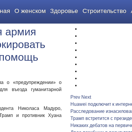
ная
О женском
Здоровье
Строительство
я армия
1
2
окировать
3
4
 помощь
5
6
7
8
ла о «предупреждении» о
9
для въезда гуманитарной
Prev
Next
Huawei подключит к интерн
идента Николаса Мадуро,
Расследование изнасилова
Трамп и противник Хуана
Трамп встретится с презид
Никаких дебатов на перви