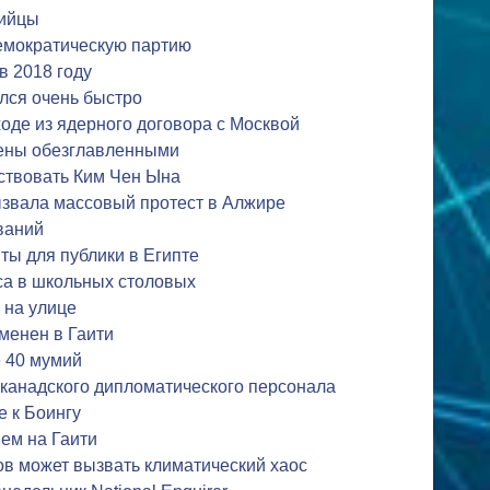
бийцы
емократическую партию
в 2018 году
ился очень быстро
оде из ядерного договора с Москвой
ены обезглавленными
тствовать Ким Чен Ына
ызвала массовый протест в Алжире
ваний
ы для публики в Египте
са в школьных столовых
 на улице
менен в Гаити
 40 мумий
 канадского дипломатического персонала
 к Боингу
ем на Гаити
в может вызвать климатический хаос