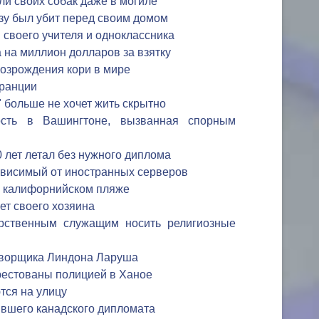
и своих собак даже в могиле
зу был убит перед своим домом
 своего учителя и одноклассника
на миллион долларов за взятку
возрождения кори в мире
Франции
 больше не хочет жить скрытно
ость в Вашингтоне, вызванная спорным
лет летал без нужного диплома
ависимый от иностранных серверов
а калифорнийском пляже
ет своего хозяина
рственным служащим носить религиозные
оворщика Линдона Ларуша
рестованы полицией в Ханое
ся на улицу
вшего канадского дипломата