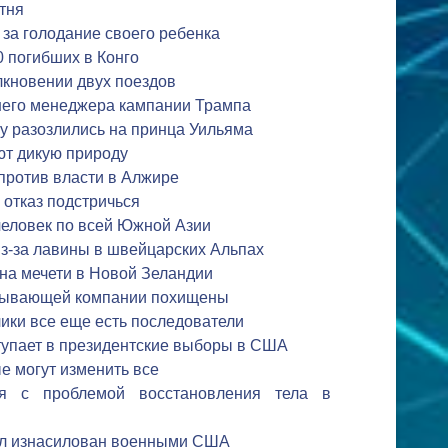
тня
 за голодание своего ребенка
0 погибших в Конго
лкновении двух поездов
шего менеджера кампании Трампа
у разозлились на принца Уильяма
т дикую природу
против власти в Алжире
 отказ подстричься
человек по всей Южной Азии
из-за лавины в швейцарских Альпах
 на мечети в Новой Зеландии
обывающей компании похищены
лики все еще есть последователи
тупает в президентские выборы в США
е могут изменить все
ся с проблемой восстановления тела в
ыл изнасилован военными США