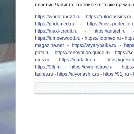
властью Чависта, состоится в то же время 
https://worldland24.ru
-
https://autoclassics.ru
https://pridemed.ru
-
https://miss-perfection
https://maxi-credit.ru
-
https://anaiel.ru
https://lumberwood.ru
-
https://lidomed.ru
-
http
magazine.net
-
https://vsyarybalka.ru
-
https
path.ru
-
https://renovation-guide.ru
-
https://s
girls.ru
-
https://marta-ko.ru
-
https://gelsc
https://06j.ru
-
https://evroinstroy.ru
-
https
ladies.ru
-
https://alyonashik.ru
-
https://91j.ru
-
Как химчистка мебели на дому спасает ваш