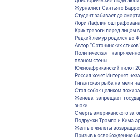
Доисторические люди любил
Журналист Сантьяго Барро
Студент забивает до смерти
Лори Лафлин оштрафована 
Крик тревоги перед лицом 
Редкий лемур родился во 
Автор "Сатанинских стихов"
Политическая напряженн
планом стены
Южноафриканский пилот 20 
Россия хочет Интернет нез
Гигантская рыба на мели н
Стая собак целиком пожира
Женева запрещает госуда
знаки
Смерть американского заг
Подружки Трампа и Кима а
Желтые жилеты возвращают
Призыв к освобождению бы