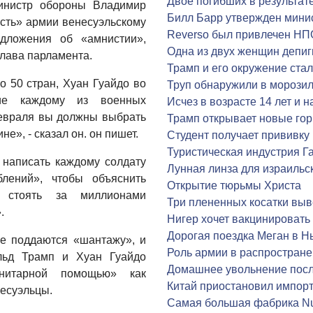
Двое погибших в результат
инистр обороны Владимир
Билл Барр утвержден мин
сть» армии венесуэльскому
Reverso был привлечен НП
едложения об «амнистии»,
Одна из двух женщин депиг
лава парламента.
Трамп и его окружение ст
 50 стран, Хуан Гуайдо во
Труп обнаружили в морозил
ние каждому из военных
Исчез в возрасте 14 лет и н
февраля вы должны выбрать
Трамп открывает новые го
», - сказал он. он пишет.
Студент получает прививку
Туристическая индустрия Га
 написать каждому солдату
Лунная линза для израильс
блений», чтобы объяснить
Открытие тюрьмы Христа
 стоять за миллионами
Три плененных косатки выв
.
Нигер хочет вакцинировать
Дорогая поездка Меган в Н
е поддаются «шантажу», и
Роль армии в распростран
льд Трамп и Хуан Гуайдо
Домашнее увольнение после
нитарной помощью» как
Китай приостановил импорт
есуэльцы.
Самая большая фабрика Nu