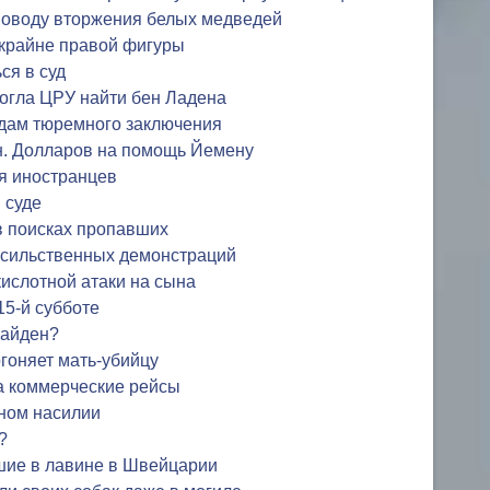
 поводу вторжения белых медведей
 крайне правой фигуры
ся в суд
огла ЦРУ найти бен Ладена
одам тюремного заключения
н. Долларов на помощь Йемену
я иностранцев
 суде
в поисках пропавших
асильственных демонстраций
кислотной атаки на сына
15-й субботе
Байден?
огоняет мать-убийцу
а коммерческие рейсы
ьном насилии
?
шие в лавине в Швейцарии