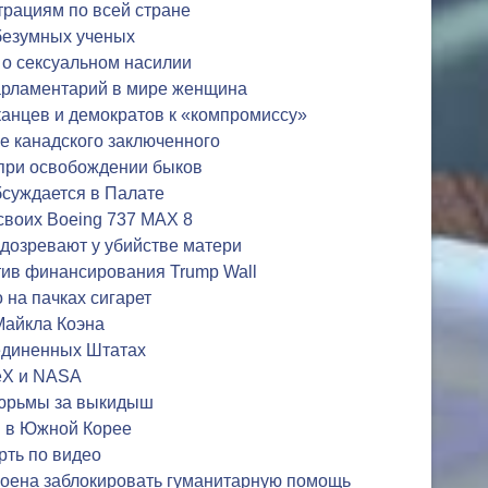
трациям по всей стране
 безумных ученых
 о сексуальном насилии
арламентарий в мире женщина
анцев и демократов к «компромиссу»
е канадского заключенного
 при освобождении быков
бсуждается в Палате
 своих Boeing 737 MAX 8
дозревают у убийстве матери
тив финансирования Trump Wall
 на пачках сигарет
Майкла Коэна
единенных Штатах
eX и NASA
тюрьмы за выкидыш
и в Южной Корее
рть по видео
роена заблокировать гуманитарную помощь