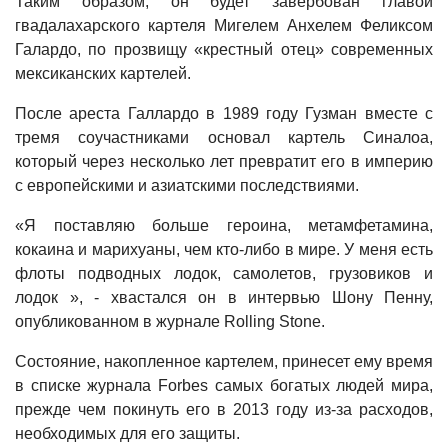
Таким образом, он будет завербован главой
гвадалахарского картеля Мигелем Анхелем Феликсом
Галардо, по прозвищу «крестный отец» современных
мексиканских картелей.
После ареста Галлардо в 1989 году Гузман вместе с
тремя соучастниками основал картель Синалоа,
который через несколько лет превратит его в империю
с европейскими и азиатскими последствиями.
«Я поставляю больше героина, метамфетамина,
кокаина и марихуаны, чем кто-либо в мире. У меня есть
флоты подводных лодок, самолетов, грузовиков и
лодок », - хвастался он в интервью Шону Пенну,
опубликованном в журнале Rolling Stone.
Состояние, накопленное картелем, принесет ему время
в списке журнала Forbes самых богатых людей мира,
прежде чем покинуть его в 2013 году из-за расходов,
необходимых для его защиты.