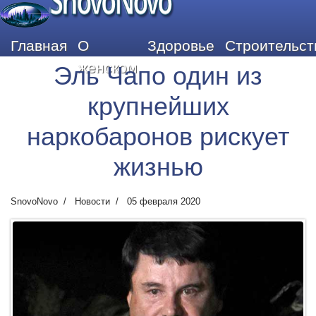
SnovoNovo
Главная
О
Здоровье
Строительст
женском
Эль Чапо один из
крупнейших
наркобаронов рискует
жизнью
SnovoNovo
Новости
05 февраля 2020