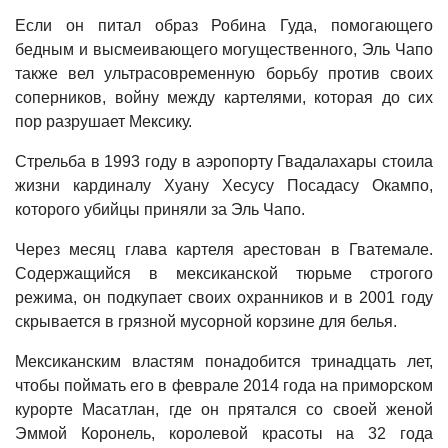
Если он питал образ Робина Гуда, помогающего
бедным и высмеивающего могущественного, Эль Чапо
также вел ультрасовременную борьбу против своих
соперников, войну между картелями, которая до сих
пор разрушает Мексику.
Стрельба в 1993 году в аэропорту Гвадалахары стоила
жизни кардиналу Хуану Хесусу Посадасу Окампо,
которого убийцы приняли за Эль Чапо.
Через месяц глава картеля арестован в Гватемале.
Содержащийся в мексиканской тюрьме строгого
режима, он подкупает своих охранников и в 2001 году
скрывается в грязной мусорной корзине для белья.
Мексиканским властям понадобится тринадцать лет,
чтобы поймать его в феврале 2014 года на приморском
курорте Масатлан, где он прятался со своей женой
Эммой Коронель, королевой красоты на 32 года