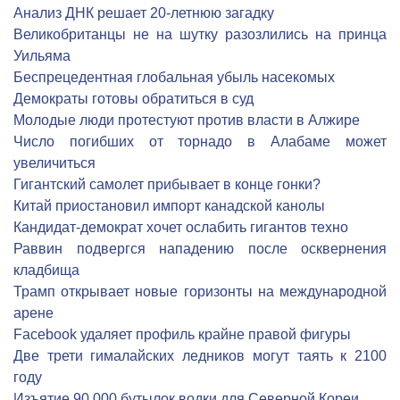
Анализ ДНК решает 20-летнюю загадку
Великобританцы не на шутку разозлились на принца
Уильяма
Беспрецедентная глобальная убыль насекомых
Демократы готовы обратиться в суд
Молодые люди протестуют против власти в Алжире
Число погибших от торнадо в Алабаме может
увеличиться
Гигантский самолет прибывает в конце гонки?
Китай приостановил импорт канадской канолы
Кандидат-демократ хочет ослабить гигантов техно
Раввин подвергся нападению после осквернения
кладбища
Трамп открывает новые горизонты на международной
арене
Facebook удаляет профиль крайне правой фигуры
Две трети гималайских ледников могут таять к 2100
году
Изъятие 90 000 бутылок водки для Северной Кореи