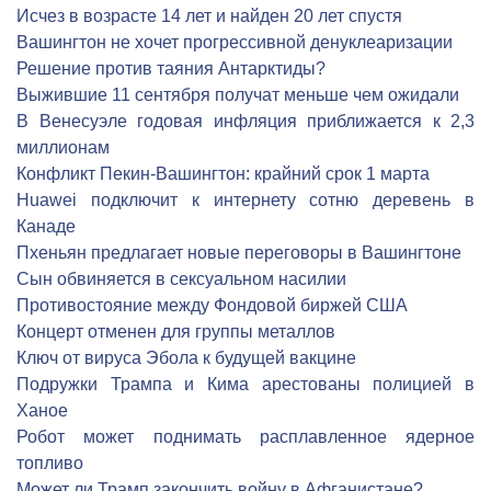
Исчез в возрасте 14 лет и найден 20 лет спустя
Вашингтон не хочет прогрессивной денуклеаризации
Решение против таяния Антарктиды?
Выжившие 11 сентября получат меньше чем ожидали
В Венесуэле годовая инфляция приближается к 2,3
миллионам
Конфликт Пекин-Вашингтон: крайний срок 1 марта
Huawei подключит к интернету сотню деревень в
Канаде
Пхеньян предлагает новые переговоры в Вашингтоне
Сын обвиняется в сексуальном насилии
Противостояние между Фондовой биржей США
Концерт отменен для группы металлов
Ключ от вируса Эбола к будущей вакцине
Подружки Трампа и Кима арестованы полицией в
Ханое
Робот может поднимать расплавленное ядерное
топливо
Может ли Трамп закончить войну в Афганистане?