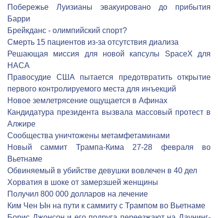
Побережье Луизианы эвакуировано до прибытия
Барри
Брейкданс - олимпийский спорт?
Cмерть 15 пациентов из-за отсутствия диализа
Решающая миссия для новой капсулы SpaceX для
НАСА
Правосудие США пытается предотвратить открытие
первого контролируемого места для инъекций
Новое землетрясение ощущается в Афинах
Кандидатура президента вызвала массовый протест в
Алжире
Сообщества уничтожены метамфетаминами
Новый саммит Трампа-Кима 27-28 февраля во
Вьетнаме
Обвиняемый в убийстве девушки вовлечен в 40 дел
Хорватия в шоке от замерзшей женщины
Получил 800 000 долларов на лечение
Ким Чен Ын на пути к саммиту с Трампом во Вьетнаме
Борис Джонсон и его подруга переезжают на Даунинг-