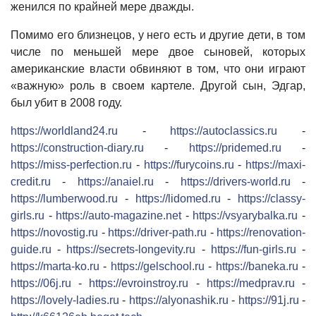
женился по крайней мере дважды.
Помимо его близнецов, у него есть и другие дети, в том
числе по меньшей мере двое сыновей, которых
американские власти обвиняют в том, что они играют
«важную» роль в своем картеле. Другой сын, Эдгар,
был убит в 2008 году.
https://worldland24.ru
-
https://autoclassics.ru
-
https://construction-diary.ru
-
https://pridemed.ru
-
https://miss-perfection.ru
-
https://furycoins.ru
-
https://maxi-
credit.ru
-
https://anaiel.ru
-
https://drivers-world.ru
-
https://lumberwood.ru
-
https://lidomed.ru
-
https://classy-
girls.ru
-
https://auto-magazine.net
-
https://vsyarybalka.ru
-
https://novostig.ru
-
https://driver-path.ru
-
https://renovation-
guide.ru
-
https://secrets-longevity.ru
-
https://fun-girls.ru
-
https://marta-ko.ru
-
https://gelschool.ru
-
https://baneka.ru
-
https://06j.ru
-
https://evroinstroy.ru
-
https://medprav.ru
-
https://lovely-ladies.ru
-
https://alyonashik.ru
-
https://91j.ru
-