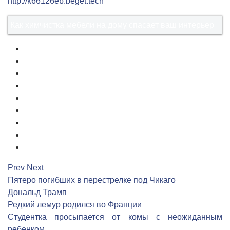
http://k66126eb.beget.tech
Как химчистка мебели на дому спасает ваш интерьер
1
2
3
4
5
6
7
8
9
Prev
Next
Пятеро погибших в перестрелке под Чикаго
Дональд Трамп
Редкий лемур родился во Франции
Студентка просыпается от комы с неожиданным
ребенком