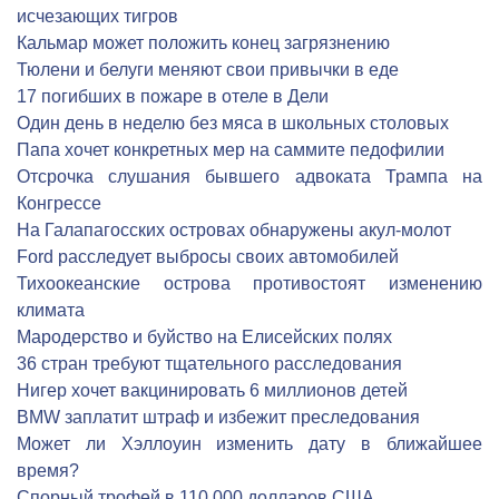
исчезающих тигров
Кальмар может положить конец загрязнению
Тюлени и белуги меняют свои привычки в еде
17 погибших в пожаре в отеле в Дели
Один день в неделю без мяса в школьных столовых
Папа хочет конкретных мер на саммите педофилии
Отсрочка слушания бывшего адвоката Трампа на
Конгрессе
На Галапагосских островах обнаружены акул-молот
Ford расследует выбросы своих автомобилей
Тихоокеанские острова противостоят изменению
климата
Мародерство и буйство на Елисейских полях
36 стран требуют тщательного расследования
Нигер хочет вакцинировать 6 миллионов детей
BMW заплатит штраф и избежит преследования
Может ли Хэллоуин изменить дату в ближайшее
время?
Спорный трофей в 110 000 долларов США