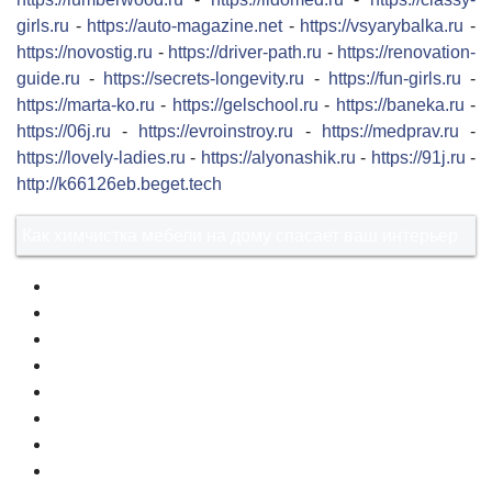
girls.ru
-
https://auto-magazine.net
-
https://vsyarybalka.ru
-
https://novostig.ru
-
https://driver-path.ru
-
https://renovation-
guide.ru
-
https://secrets-longevity.ru
-
https://fun-girls.ru
-
https://marta-ko.ru
-
https://gelschool.ru
-
https://baneka.ru
-
https://06j.ru
-
https://evroinstroy.ru
-
https://medprav.ru
-
https://lovely-ladies.ru
-
https://alyonashik.ru
-
https://91j.ru
-
http://k66126eb.beget.tech
Как химчистка мебели на дому спасает ваш интерьер
1
2
3
4
5
6
7
8