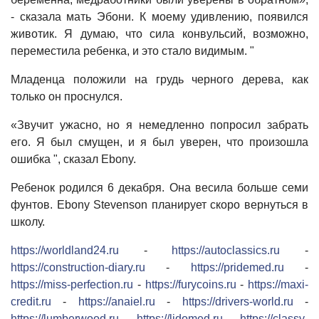
- сказала мать Эбони. К моему удивлению, появился
животик. Я думаю, что сила конвульсий, возможно,
переместила ребенка, и это стало видимым. "
Младенца положили на грудь черного дерева, как
только он проснулся.
«Звучит ужасно, но я немедленно попросил забрать
его. Я был смущен, и я был уверен, что произошла
ошибка ", сказал Ebony.
Ребенок родился 6 декабря. Она весила больше семи
фунтов. Ebony Stevenson планирует скоро вернуться в
школу.
https://worldland24.ru
-
https://autoclassics.ru
-
https://construction-diary.ru
-
https://pridemed.ru
-
https://miss-perfection.ru
-
https://furycoins.ru
-
https://maxi-
credit.ru
-
https://anaiel.ru
-
https://drivers-world.ru
-
https://lumberwood.ru
-
https://lidomed.ru
-
https://classy-