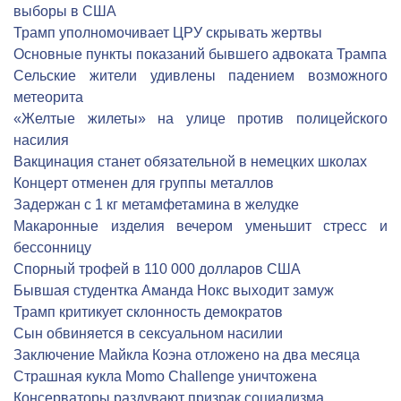
выборы в США
Трамп уполномочивает ЦРУ скрывать жертвы
Основные пункты показаний бывшего адвоката Трампа
Сельские жители удивлены падением возможного
метеорита
«Желтые жилеты» на улице против полицейского
насилия
Вакцинация станет обязательной в немецких школах
Концерт отменен для группы металлов
Задержан с 1 кг метамфетамина в желудке
Макаронные изделия вечером уменьшит стресс и
бессонницу
Спорный трофей в 110 000 долларов США
Бывшая студентка Аманда Нокс выходит замуж
Трамп критикует склонность демократов
Сын обвиняется в сексуальном насилии
Заключение Майкла Коэна отложено на два месяца
Страшная кукла Momo Challenge уничтожена
Консерваторы раздувают призрак социализма