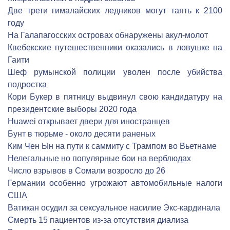
Две трети гималайских ледников могут таять к 2100
году
На Галапагосских островах обнаружены акул-молот
Квебекские путешественники оказались в ловушке на
Гаити
Шеф румынской полиции уволен после убийства
подростка
Кори Букер в пятницу выдвинул свою кандидатуру на
президентские выборы 2020 года
Huawei открывает двери для иностранцев
Бунт в тюрьме - около десяти раненых
Ким Чен Ын на пути к саммиту с Трампом во Вьетнаме
Нелегальные но популярные бои на верблюдах
Число взрывов в Сомали возросло до 26
Германии особенно угрожают автомобильные налоги
США
Ватикан осудил за сексуальное насилие Экс-кардинала
Cмерть 15 пациентов из-за отсутствия диализа