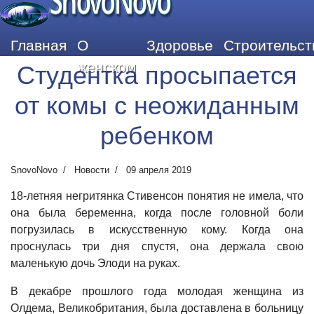
SnovoNovo
Главная
О
Здоровье
Строительст
женском
Студентка просыпается
от комы с неожиданным
ребенком
SnovoNovo
Новости
09 апреля 2019
18-летняя негритянка Стивенсон понятия не имела, что
она была беременна, когда после головной боли
погрузилась в искусственную кому. Когда она
проснулась три дня спустя, она держала свою
маленькую дочь Элоди на руках.
В декабре прошлого года молодая женщина из
Олдема, Великобритания, была доставлена ​​в больницу