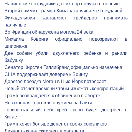
Нацистские сотрудники до сих пор получают пенсию
Второй саммит Трампа-Кима заканчивается неудачей
Филадельфия заставляет трейдеров принимать
наличные
Во Франции обнаружена могила 24 века
Михаила Коврига официально подозревают в
шпионаже
Две собаки убили двухлетнего ребенка и ранили
бабушку
Сенатор Кирстен Гиллибранд официально назначена
США поддерживает доверие к Боингу
Дорогая поездка Меган в Нью-Йорк потрясает
Новый отсчет времени чтобы избежать конфронтаций
Трамп возвращается к обвинению в аборте
Незаконная торговля оружием на Гаити
Горизонтальный небоскреб скоро будет достроен в
Китае
Трамп хочет больше денег от своих союзников
Личность канадских жертв раскрыта