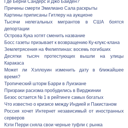
Где Берни Сандерс и Джо Байден?
Причины смерти Эмилиано Сала раскрыты
Картины приписаны Гитлеру на аукционе
Тысячи нелегальных мигрантов в США боятся
депортации
Острова Кука хотят сменить название
Босс газеты призывает к возвращению Ку-клукс-клана
Землетрясения на Филиппинах: восемь погибших
Десятки тысяч протестующих вышли на улицы
Каракаса
Может ли Хэллоуин изменить дату в ближайшее
время?
Тропический шторм Барри в Луизиане
Призраки расизма пробудились в Вирджинии
Безос остается № 1 в рейтинге самых богатых
Что известно о кризисе между Индией и Пакистаном
Россия хочет Интернет независимый от иностранных
серверов
Кэти Перри сняла свои черные туфли с рынка