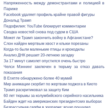
Напряженность между демонстрантами и полицией в
Париже
Facebook удаляет профиль крайне правой фигуры
Дональд Трамп
Педофилия: YouTube блокирует комментарии
Сводка новостей снова под судом в США
Может ли Трамп закончить войну в Афганистане?
Слон найден мертвым хвост и клыки порезаны
Когда-то были маленькие птицы и крокодилы
Анализ ДНК решает 20-летнюю загадку
За 17 минут самолет опустился очень быстро
Челси Мэннинг заключен в тюрьму за отказ давать
показания
В Египте обнаружено более 40 мумий
Мир анимации скорбит по жертвам поджога в Киото
Трамп раскритиковал за защиту Ким
60 лет тюрьмы за колумбийского серийного насильника
Байден ждет на американских президентских выборах
Безрассудная селфи в зоопарке: ягуар пощадил