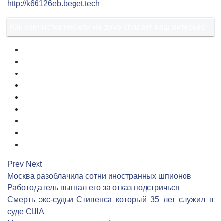
http://k66126eb.beget.tech
Как химчистка мебели на дому спасает ваш интерьер
1
2
3
4
5
6
7
8
9
Prev
Next
Москва разоблачила сотни иностранных шпионов
Работодатель выгнал его за отказ подстричься
Смерть экс-судьи Стивенса который 35 лет служил в
суде США