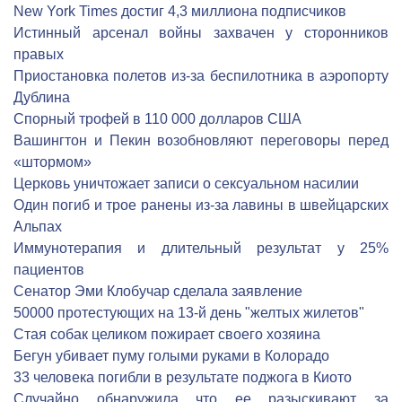
New York Times достиг 4,3 миллиона подписчиков
Истинный арсенал войны захвачен у сторонников
правых
Приостановка полетов из-за беспилотника в аэропорту
Дублина
Спорный трофей в 110 000 долларов США
Вашингтон и Пекин возобновляют переговоры перед
«штормом»
Церковь уничтожает записи о сексуальном насилии
Один погиб и трое ранены из-за лавины в швейцарских
Альпах
Иммунотерапия и длительный результат у 25%
пациентов
Сенатор Эми Клобучар сделала заявление
50000 протестующих на 13-й день "желтых жилетов"
Стая собак целиком пожирает своего хозяина
Бегун убивает пуму голыми руками в Колорадо
33 человека погибли в результате поджога в Киото
Cлучайно обнаружила что ее разыскивают за