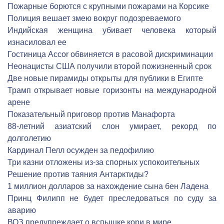
Пожарные борются с крупными пожарами на Корсике
Полиция вешает змею вокруг подозреваемого
Индийская женщина убивает человека который
изнасиловал ее
Гостиница Accor обвиняется в расовой дискриминации
Неонацисты США получили второй пожизненный срок
Две новые пирамиды открыты для публики в Египте
Трамп открывает новые горизонты на международной
арене
Показательный приговор против Манафорта
88-летний азиатский слон умирает, рекорд по
долголетию
Кардинал Пелл осужден за педофилию
Три казни отложены из-за спорных успокоительных
Решение против таяния Антарктиды?
1 миллион долларов за нахождение сына бен Ладена
Принц Филипп не будет преследоваться по суду за
аварию
ВОЗ предупреждает о вспышке кори в мире