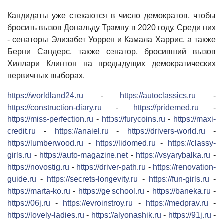
Кандидаты уже стекаются в число демократов, чтобы
бросить вызов Дональду Трампу в 2020 году. Среди них
- сенаторы Элизабет Уоррен и Камала Харрис, а также
Берни Сандерс, также сенатор, бросивший вызов
Хиллари Клинтон на предыдущих демократических
первичных выборах.
https://worldland24.ru
-
https://autoclassics.ru
-
https://construction-diary.ru
-
https://pridemed.ru
-
https://miss-perfection.ru
-
https://furycoins.ru
-
https://maxi-
credit.ru
-
https://anaiel.ru
-
https://drivers-world.ru
-
https://lumberwood.ru
-
https://lidomed.ru
-
https://classy-
girls.ru
-
https://auto-magazine.net
-
https://vsyarybalka.ru
-
https://novostig.ru
-
https://driver-path.ru
-
https://renovation-
guide.ru
-
https://secrets-longevity.ru
-
https://fun-girls.ru
-
https://marta-ko.ru
-
https://gelschool.ru
-
https://baneka.ru
-
https://06j.ru
-
https://evroinstroy.ru
-
https://medprav.ru
-
https://lovely-ladies.ru
-
https://alyonashik.ru
-
https://91j.ru
-