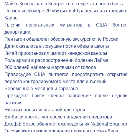
Майкл Коэн узнал в Конгрессе о секретах своего босса
По меньшей мере 20 убитых и 40 раненых на станции в
Каире
Тысячи нелегальных мигрантов в США боятся
депортации
Пентагон объявляет обзорную экскурсию по России
Дети оказались в ловушке после обвала школы
Китай приостановил импорт канадской канолы
Роль армии в распространении болезни Лайма
200 оленей найдены мертвыми от голода
Правосудие США пытается предотвратить открытие
первого контролируемого места для инъекций
Беременна 5 месяцев и зарезана
Президент Гаити сделал заявление после недели
насилия
Никаких новых испытаний для героя
Би-би-си протестует после нападения оператора
Джефф Безос обвиняет еженедельник National Enquirer
Тысячи жертв изнасилования проходят в Нью-Дели