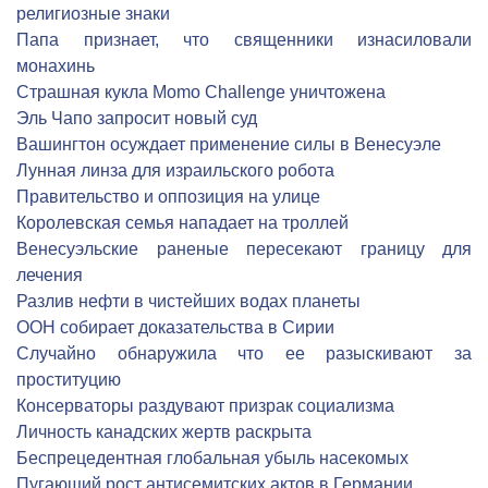
религиозные знаки
Папа признает, что священники изнасиловали
монахинь
Страшная кукла Momo Challenge уничтожена
Эль Чапо запросит новый суд
Вашингтон осуждает применение силы в Венесуэле
Лунная линза для израильского робота
Правительство и оппозиция на улице
Королевская семья нападает на троллей
Венесуэльские раненые пересекают границу для
лечения
Разлив нефти в чистейших водах планеты
ООН собирает доказательства в Сирии
Cлучайно обнаружила что ее разыскивают за
проституцию
Консерваторы раздувают призрак социализма
Личность канадских жертв раскрыта
Беспрецедентная глобальная убыль насекомых
Пугающий рост антисемитских актов в Германии