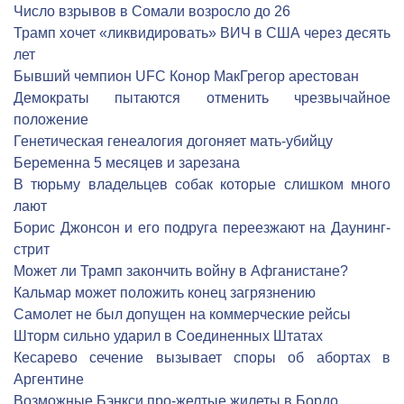
Число взрывов в Сомали возросло до 26
Трамп хочет «ликвидировать» ВИЧ в США через десять
лет
Бывший чемпион UFC Конор МакГрегор арестован
Демократы пытаются отменить чрезвычайное
положение
Генетическая генеалогия догоняет мать-убийцу
Беременна 5 месяцев и зарезана
В тюрьму владельцев собак которые слишком много
лают
Борис Джонсон и его подруга переезжают на Даунинг-
стрит
Может ли Трамп закончить войну в Афганистане?
Кальмар может положить конец загрязнению
Самолет не был допущен на коммерческие рейсы
Шторм сильно ударил в Соединенных Штатах
Кесарево сечение вызывает споры об абортах в
Аргентине
Возможные Бэнкси про-желтые жилеты в Бордо