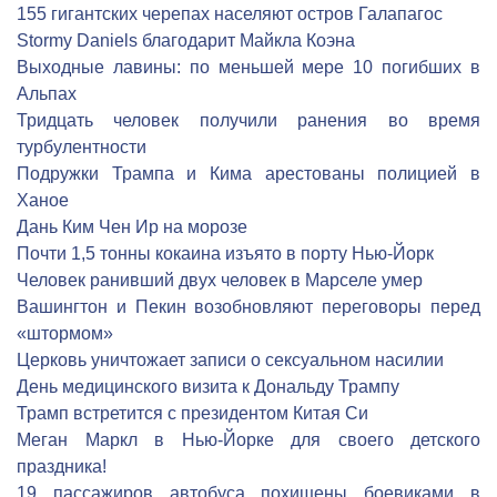
155 гигантских черепах населяют остров Галапагос
Stormy Daniels благодарит Майкла Коэна
Выходные лавины: по меньшей мере 10 погибших в
Альпах
Тридцать человек получили ранения во время
турбулентности
Подружки Трампа и Кима арестованы полицией в
Ханое
Дань Ким Чен Ир на морозе
Почти 1,5 тонны кокаина изъято в порту Нью-Йорк
Человек ранивший двух человек в Марселе умер
Вашингтон и Пекин возобновляют переговоры перед
«штормом»
Церковь уничтожает записи о сексуальном насилии
День медицинского визита к Дональду Трампу
Трамп встретится с президентом Китая Си
Меган Маркл в Нью-Йорке для своего детского
праздника!
19 пассажиров автобуса похищены боевиками в