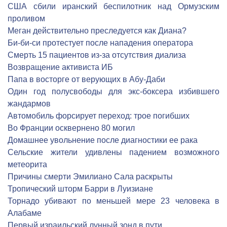
США сбили иранский беспилотник над Ормузским
проливом
Меган действительно преследуется как Диана?
Би-би-си протестует после нападения оператора
Cмерть 15 пациентов из-за отсутствия диализа
Возвращение активиста ИБ
Папа в восторге от верующих в Абу-Даби
Один год полусвободы для экс-боксера избившего
жандармов
Автомобиль форсирует переход: трое погибших
Во Франции осквернено 80 могил
Домашнее увольнение после диагностики ее рака
Сельские жители удивлены падением возможного
метеорита
Причины смерти Эмилиано Сала раскрыты
Тропический шторм Барри в Луизиане
Торнадо убивают по меньшей мере 23 человека в
Алабаме
Первый израильский лунный зонд в пути