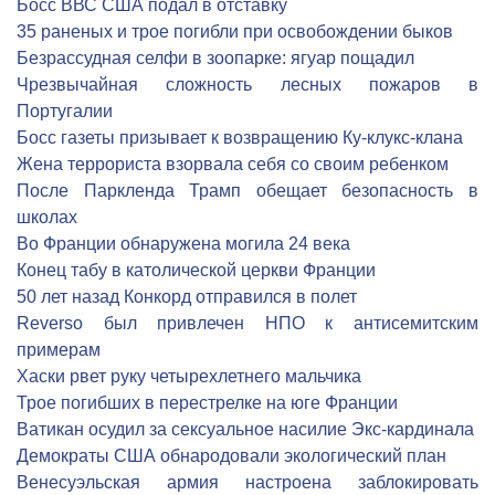
Босс ВВС США подал в отставку
35 раненых и трое погибли при освобождении быков
Безрассудная селфи в зоопарке: ягуар пощадил
Чрезвычайная сложность лесных пожаров в
Португалии
Босс газеты призывает к возвращению Ку-клукс-клана
Жена террориста взорвала себя со своим ребенком
После Паркленда Трамп обещает безопасность в
школах
Во Франции обнаружена могила 24 века
Конец табу в католической церкви Франции
50 лет назад Конкорд отправился в полет
Reverso был привлечен НПО к антисемитским
примерам
Хаски рвет руку четырехлетнего мальчика
Трое погибших в перестрелке на юге Франции
Ватикан осудил за сексуальное насилие Экс-кардинала
Демократы США обнародовали экологический план
Венесуэльская армия настроена заблокировать