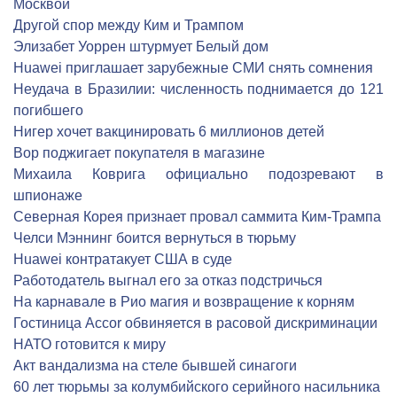
Москвой
Другой спор между Ким и Трампом
Элизабет Уоррен штурмует Белый дом
Huawei приглашает зарубежные СМИ снять сомнения
Неудача в Бразилии: численность поднимается до 121
погибшего
Нигер хочет вакцинировать 6 миллионов детей
Вор поджигает покупателя в магазине
Михаила Коврига официально подозревают в
шпионаже
Северная Корея признает провал саммита Ким-Трампа
Челси Мэннинг боится вернуться в тюрьму
Huawei контратакует США в суде
Работодатель выгнал его за отказ подстричься
На карнавале в Рио магия и возвращение к корням
Гостиница Accor обвиняется в расовой дискриминации
НАТО готовится к миру
Акт вандализма на стеле бывшей синагоги
60 лет тюрьмы за колумбийского серийного насильника