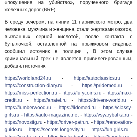
«покушения на убийство», порученного бригаде
железных дорог (BRF).
В среду вечером, на линии 11 парижского метро, ​​два
человека, мужчина и женщина, стали жертвами ожогов,
вызванных серной кислотой, после контакта с
бутылочкой, оставленной на прыжковом сиденье,
сообщил источник в полиции , В этом случае
криминальный трек не является привилегированным,
добавил источник.
https://worldland24.ru
-
https://autoclassics.ru
-
https://construction-diary.ru
-
https://pridemed.ru
-
https://miss-perfection.ru
-
https://furycoins.ru
-
https://maxi-
credit.ru
-
https://anaiel.ru
-
https://drivers-world.ru
-
https://lumberwood.ru
-
https://lidomed.ru
-
https://classy-
girls.ru
-
https://auto-magazine.net
-
https://vsyarybalka.ru
-
https://novostig.ru
-
https://driver-path.ru
-
https://renovation-
guide.ru
-
https://secrets-longevity.ru
-
https://fun-girls.ru
-
https://marta-ko.ru
-
https://gelschool.ru
-
https://baneka.ru
-