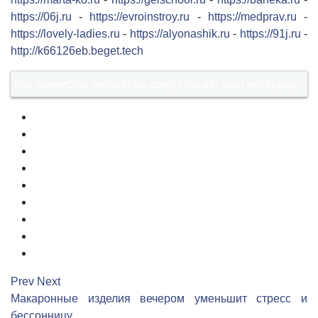
https://06j.ru
-
https://evroinstroy.ru
-
https://medprav.ru
-
https://lovely-ladies.ru
-
https://alyonashik.ru
-
https://91j.ru
-
http://k66126eb.beget.tech
Как химчистка мебели на дому спасает ваш интерьер
1
2
3
4
5
6
7
8
9
Prev
Next
Макаронные изделия вечером уменьшит стресс и
бессонницу