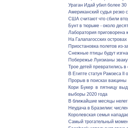
Ураган Идай убил более 30
Американский судья резко 
США считают что сбили вто
Бунт в тюрьме - около деся
Лаборатория приговорена к
На Галапагосских островах
Приостановка полетов из-з
Снежные птицы будут изгна
Побережье Луизианы эваку
Трое детей превратились в 
В Египте статуя Рамзеса II
Прорыв в поисках вакцины 
Кори Букер в пятницу выд
выборы 2020 года
В ближайшие месяцы нелег
Неудача в Бразилии: числе
Королевская семья нападае
Самый трогательный момент