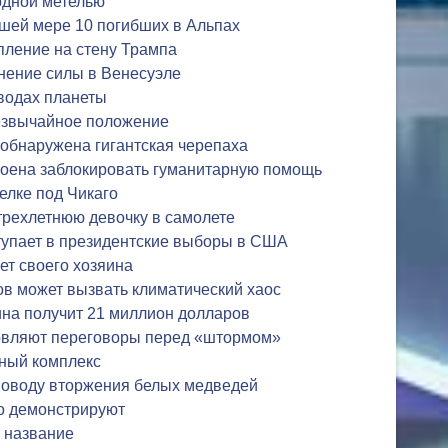
рдной метелью
шей мере 10 погибших в Альпах
пление на стену Трампа
нение силы в Венесуэле
водах планеты
резвычайное положение
 обнаружена гигантская черепаха
роена заблокировать гуманитарную помощь
елке под Чикаго
трехлетнюю девочку в самолете
тупает в президентские выборы в США
ет своего хозяина
в может вызвать климатический хаос
на получит 21 миллион долларов
овляют переговоры перед «штормом»
тный комплекс
 поводу вторжения белых медведей
о демонстрируют
ь название