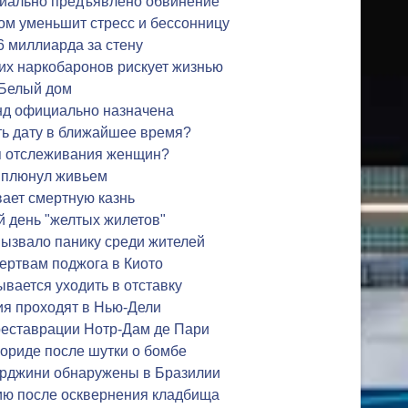
иально предъявлено обвинение
ом уменьшит стресс и бессонницу
6 миллиарда за стену
их наркобаронов рискует жизнью
 Белый дом
нд официально назначена
ть дату в ближайшее время?
я отслеживания женщин?
выплюнул живьем
ает смертную казнь
й день "желтых жилетов"
ызвало панику среди жителей
ертвам поджога в Киото
вается уходить в отставку
ия проходят в Нью-Дели
реставрации Нотр-Дам де Пари
ориде после шутки о бомбе
рджини обнаружены в Бразилии
ию после осквернения кладбища