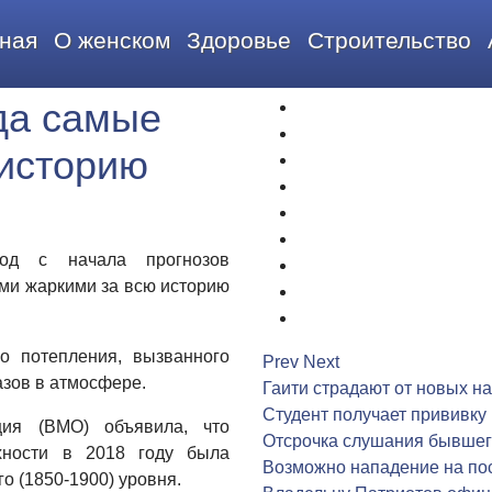
ная
О женском
Здоровье
Строительство
да самые
1
2
 историю
3
4
5
6
од с начала прогнозов
7
ми жаркими за всю историю
8
9
о потепления, вызванного
Prev
Next
зов в атмосфере.
Гаити страдают от новых н
Студент получает прививку
ция (ВМО) объявила, что
Отсрочка слушания бывшег
хности в 2018 году была
Возможно нападение на по
о (1850-1900) уровня.