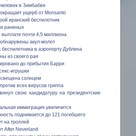
 человек в Зимбабве
сокращает ущерб от Monsanto
рой иранский беспилотник
ти раненых
 выплате почти 4,5 миллиона
 обнаружены акул-молот
а беспилотника в аэропорту Дублина
ны из своего рая
ировано до прибытия Барри
секс-игрушки
 освещена солнцем
против всех вирусов гриппа
винул свою кандидатуру на президентские
альная иммиграция увеличится
нность поднимается до 121 погибшего
т на троллей
 After Neverland