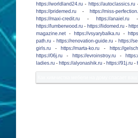
https://worldland24.ru
-
https://autoclassics.ru
https://pridemed.ru
-
https://miss-perfection
https://maxi-credit.ru
-
https://anaiel.ru
https://lumberwood.ru
-
https://lidomed.ru
-
http
magazine.net
-
https://vsyarybalka.ru
-
https
path.ru
-
https://renovation-guide.ru
-
https://s
girls.ru
-
https://marta-ko.ru
-
https://gelsc
https://06j.ru
-
https://evroinstroy.ru
-
https
ladies.ru
-
https://alyonashik.ru
-
https://91j.ru
-
Как химчистка мебели на дому спасает ваш