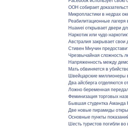
Facebook использует свою 
ООН собирает доказательст
Микропластики в недрах ок
Реабилитационные лагеря 
Huawei открывает двери дл
Наркотик или чудо наркотик
Австралия закрывает свои 
Стивен Мнучин предостави
Чрезвычайная сложность л
Напряженность между демо
Мать обвиняется в убийств
Швейцарские миллионеры 
Два айсберга отделяются о
Ложно беременная передал
Феминизация торговых наз
Бывшая студентка Аманда 
Две новые пирамиды открыт
Основные пункты показани
Шесть туристов погибли во