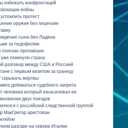
бы избежать конфронтаций
овокации войны
успокоить протест
шение оружия без лицензии
тавку
хождение сына бен Ладена
рьме за педофилию
в поисках пропавших
 уже покинули страну
ый разговор между США и Россией
тане с первым визитом за границу
 скрывать жертвы
ампа добиваться судебного запрета
т человека который изнасиловал ее
лкновении двух поездов
ретился с российской следственной группой
 МакГрегор арестован
ктейле
лном разгаре на севере Италии