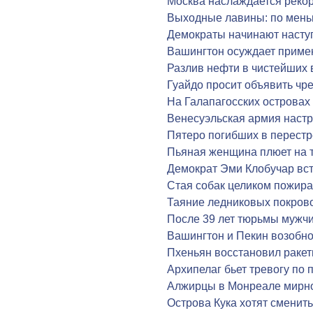
Москва наслаждается реко
Выходные лавины: по мень
Демократы начинают насту
Вашингтон осуждает приме
Разлив нефти в чистейших 
Гуайдо просит объявить ч
На Галапагосских островах
Венесуэльская армия наст
Пятеро погибших в перестр
Пьяная женщина плюет на 
Демократ Эми Клобучар вс
Стая собак целиком пожира
Таяние ледниковых покрово
После 39 лет тюрьмы мужчи
Вашингтон и Пекин возобн
Пхеньян восстановил раке
Архипелаг бьет тревогу по
Алжирцы в Монреале мирн
Острова Кука хотят сменит