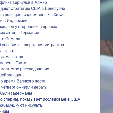
ефлика вернулся в Алжир
дают стратегию США в Венесуэле
ва посещает задержанных в Китае
и в Индонезии
ахвачен у сторонников правых
их актов в Германии
юге Сомали
б условиях содержания мигрантов
раскрыта
ь демократов
менен в Гаити
ламентское расследование
зшей женщины
во время Великого поста
 четверг оживили дебаты
 были задержаны
во спермы, показывает исследование США
рабабушку от инсульта
бийцы