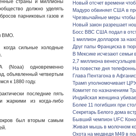
ленные страны и миллионы
Новый отсчет времени что
ообщество должно уделять
Мадуро обвиняет США в пр
росов парниковых газов и
Чрезвычайные меры чтобы 
Новый закон разрешает но
Босс ВВС США подал в отс
л ВМО.
1 миллион долларов за на
Друг папы Франциска в тю
 когда сильные холодные
В Мексике исчезают семьи 
.
2,7 миллиона венесуэльцев
 (Noaa) одновременно
На повестке дня телефонн
год, объявленный четвертым
Глава Пентагона в Афганис
ся к 1880 году.
Трамп уполномочивает ЦРУ
Комитет по назначениям Тр
фактически последние пять
Индийская женщина убивае
и жаркими из когда-либо
Более 11 погибших при сто
Секретарь Белого дома вст
Бывший чемпион UFC Конор
 покров был вторым самым
Живая мышь в молочном ко
ей.
Охота на медведя М49 в по