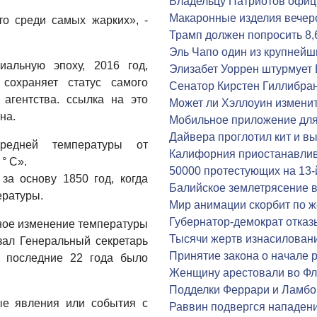
Владельцу Патриотов офиц
Макаронные изделия вечер
то среди самых жарких», -
Трамп должен попросить 8,
Эль Чапо один из крупнейш
альную эпоху, 2016 год,
Элизабет Уоррен штурмует
сохраняет статус самого
Сенатор Кирстен Гиллибра
 агентства. ссылка на это
Может ли Хэллоуин измени
на.
Мобильное приложение дл
Дайвера проглотил кит и 
едней температуры от
Калифорния приостанавлив
° С».
50000 протестующих на 13-
а основу 1850 год, когда
Балийское землетрясение в
ературы.
Мир анимации скорбит по ж
Губернатор-демократ отказы
чное изменение температуры
Тысячи жертв изнасилован
азал Генеральный секретарь
Принятие закона о начале 
а последние 22 года было
Женщину арестовали во Фл
Подделки Феррари и Ламбо
ые явления или события с
Раввин подвергся нападен