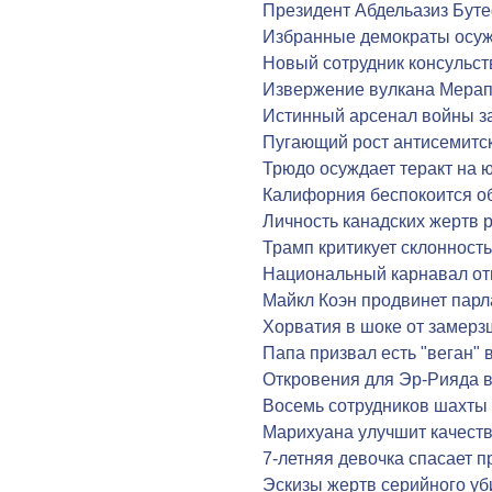
Президент Абдельазиз Бут
Избранные демократы осуж
Новый сотрудник консульст
Извержение вулкана Мерап
Истинный арсенал войны з
Пугающий рост антисемитск
Трюдо осуждает теракт на 
Калифорния беспокоится о
Личность канадских жертв 
Трамп критикует склонност
Национальный карнавал от
Майкл Коэн продвинет пар
Хорватия в шоке от замер
Папа призвал есть "веган" 
Откровения для Эр-Рияда в
Восемь сотрудников шахты
Марихуана улучшит качест
7-летняя девочка спасает п
Эскизы жертв серийного у