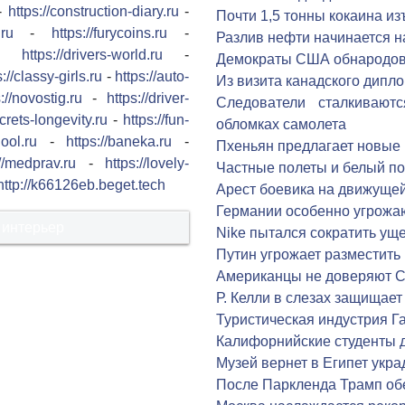
-
https://construction-diary.ru
-
Почти 1,5 тонны кокаина из
.ru
-
https://furycoins.ru
-
Разлив нефти начинается 
-
https://drivers-world.ru
-
Демократы США обнародова
s://classy-girls.ru
-
https://auto-
Из визита канадского дипло
://novostig.ru
-
https://driver-
Следователи сталкивают
ecrets-longevity.ru
-
https://fun-
обломках самолета
hool.ru
-
https://baneka.ru
-
Пхеньян предлагает новые
://medprav.ru
-
https://lovely-
Частные полеты и белый п
http://k66126eb.beget.tech
Арест боевика на движуще
Германии особенно угрожа
 интерьер
Nike пытался сократить ущ
Путин угрожает разместить
Американцы не доверяют 
Р. Келли в слезах защищае
Туристическая индустрия Га
Калифорнийские студенты 
Музей вернет в Египет укр
После Паркленда Трамп об