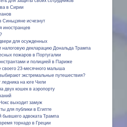
сеть для защиты своих сотрудников
ва в Сирии
еанов
в Синьцзяне исчезнут
я иностранцев
?
двери для осужденных
т налоговую декларацию Дональда Трампа
есных пожаров в Португалии
нстрантами и полицией в Париже
е своего 23-месячного малыша
выбирают экстремальные путешествия?
т ледника на юге Чили
а двух кошек в аэропорту
ваний
Нокс выходит замуж
ы для публики в Египте
й бывшего адвоката Трампа
 время торнадо в Греции