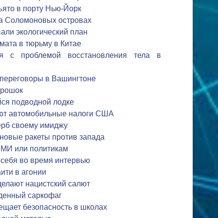
ъято в порту Нью-Йорк
на Соломоновых островах
ли экологический план
мата в тюрьму в Китае
ся с проблемой восстановления тела в
 переговоры в Вашингтоне
орошок
йся подводной лодке
ют автомобильные налоги США
ерб своему имиджу
 новые ракеты против запада
СМИ или политикам
т себя во время интервью
ити в агонии
делают нацистский салют
аденный саркофаг
ещает безопасность в школах