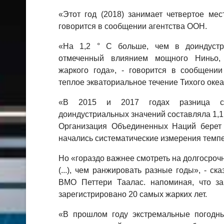
«Этот год (2018) занимает четвертое мес
говорится в сообщении агентства ООН.
«На 1,2 ° C больше, чем в доиндустри
отмеченный влиянием мощного Ниньо, 
жаркого года», - говорится в сообщении
теплое экваториальное течение Тихого океа
«В 2015 и 2017 годах разница ср
доиндустриальных значений составляла 1,1 
Организация Объединенных Наций берет з
начались систематические измерения темп
Но «гораздо важнее смотреть на долгосро
(...), чем ранжировать разные годы», - ск
ВМО Петтери Таалас. напоминая, что з
зарегистрировано 20 самых жарких лет.
«В прошлом году экстремальные погодн