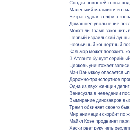
Сводка новостей снова по
Маленький мальчик и его м
Безрассудная селфи в зооп
Домашнее увольнение после
Может ли Трамп закончить 
Первый израильский лунный
Необычный концертный пое
Кальмар может положить к
В Атланте бушует серийный
Церковь уничтожает записи
Мэн Ваньчжоу опасается «п
Дорожно-транспортное про
Одна из двух женщин депиг
Венесуэла в неведении пос
Вымирание динозавров выз
Трамп обвиняет своего быв
Мир анимации скорбит по ж
Майкл Коэн продвинет пар
Хаски рвет руку четырехлет