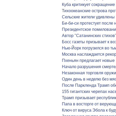
Куба критикует сокращение
Тихоокеанские острова про
Сельские жители удивлены
Би-би-си протестует после
Президентское помиловани
Автор "Сатанинских стихов"
Босс газеты призывает к в
Нью-Йорк погрузился во ть
Москва наслаждается реко
Пхеньян предлагает новые
Начало разрушения смерте
Незаконная торговля оружи
Один день в неделю без мя
После Паркленда Трамп об
155 гигантских черепах нас
Трамп призывает республик
Папа в восторге от верующ
Ключ от вируса Эбола к бу