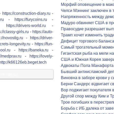
Морфий оповещение в мако
Челси Мэннинг заключен в т
-
https://construction-diary.ru
-
Напряженность между демо
.ru
-
https://furycoins.ru
-
Мадуро обвиняет США в пр
-
https://drivers-world.ru
-
Правосудие разрешает вып
s://classy-girls.ru
-
https://auto-
Трамп хочет изменить трад
://novostig.ru
-
https://driver-
Дефицит торгового баланса
ecrets-longevity.ru
-
https://fun-
Самый трогательный момент
hool.ru
-
https://baneka.ru
-
Гигантская рыба на мели н
://medprav.ru
-
https://lovely-
США и Южная Корея завер
http://k66126eb.beget.tech
Адвокаты Пола Манафорта 
Бывший антиисламский депу
 интерьер
Виновна в заборе крови у с
Берни Сандерс відвигает с
Вор поджигает покупателя 
Другой спор между Ким и 
Трое погибших в перестрел
Борьба с ИБ далека от зав