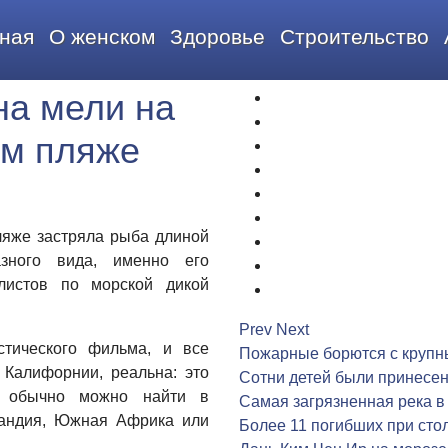
ная
О женском
Здоровье
Строительство
на мели на
1
2
м пляже
3
4
5
6
яже застряла рыба длиной
7
зного вида, именно его
8
листов по морской дикой
9
Prev
Next
стического фильма, и все
Пожарные борются с крупн
Калифорнии, реальна: это
Сотни детей были принесен
ю обычно можно найти в
Самая загрязненная река в
ландия, Южная Африка или
Более 11 погибших при сто