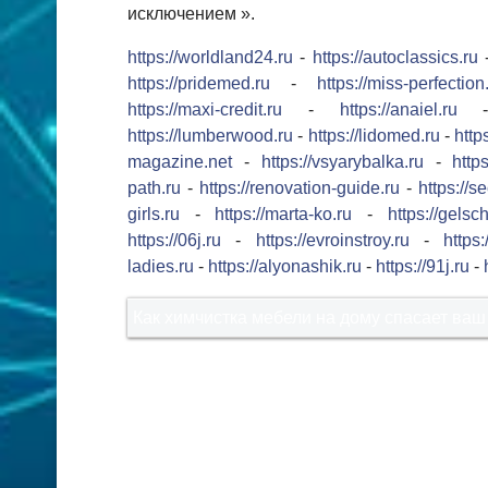
исключением ».
https://worldland24.ru
-
https://autoclassics.ru
https://pridemed.ru
-
https://miss-perfection
https://maxi-credit.ru
-
https://anaiel.ru
https://lumberwood.ru
-
https://lidomed.ru
-
http
magazine.net
-
https://vsyarybalka.ru
-
https
path.ru
-
https://renovation-guide.ru
-
https://s
girls.ru
-
https://marta-ko.ru
-
https://gelsc
https://06j.ru
-
https://evroinstroy.ru
-
https
ladies.ru
-
https://alyonashik.ru
-
https://91j.ru
-
Как химчистка мебели на дому спасает ваш