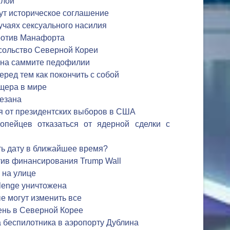
улой
ут историческое соглашение
лучаях сексуального насилия
ротив Манафорта
сольство Северной Кореи
 на саммите педофилии
еред тем как покончить с собой
щера в мире
резана
я от президентских выборов в США
опейцев отказаться от ядерной сделки с
ть дату в ближайшее время?
тив финансирования Trump Wall
 на улице
lenge уничтожена
е могут изменить все
нь в Северной Корее
а беспилотника в аэропорту Дублина