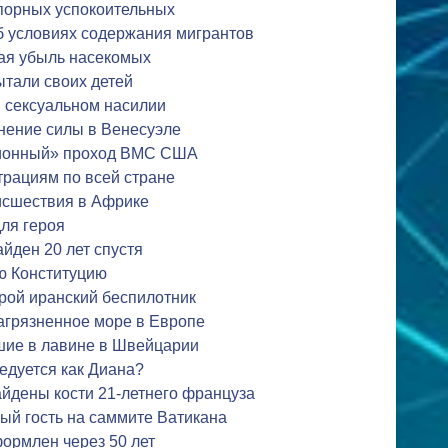
спорных успокоительных
б условиях содержания мигрантов
ая убыль насекомых
ытали своих детей
 сексуальном насилии
нение силы в Венесуэле
ционный» проход ВМС США
трациям по всей стране
исшествия в Африке
ля героя
айден 20 лет спустя
ую Конституцию
рой иранский беспилотник
агрязненное море в Европе
шие в лавине в Швейцарии
едуется как Диана?
йдены кости 21-летнего француза
ый гость на саммите Ватикана
ормлен через 50 лет