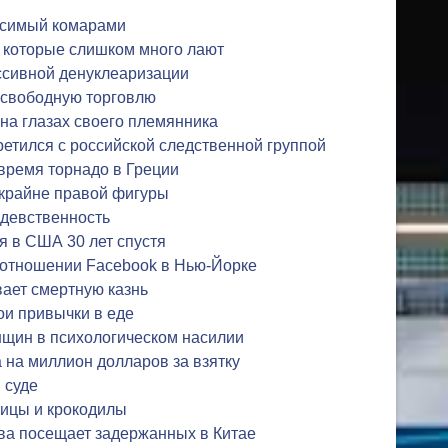
осимый комарами
 которые слишком много лают
ссивной денуклеаризации
 свободную торговлю
 на глазах своего племянника
ретился с российской следственной группой
 время торнадо в Греции
 крайне правой фигуры
 девственность
я в США 30 лет спустя
 отношении Facebook в Нью-Йорке
ает смертную казнь
ои привычки в еде
нщин в психологическом насилии
на миллион долларов за взятку
 суде
тицы и крокодилы
ва посещает задержанных в Китае