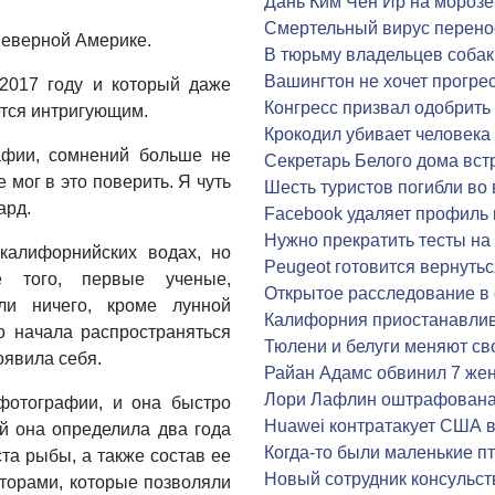
Дань Ким Чен Ир на морозе
Смертельный вирус перен
Северной Америке.
В тюрьму владельцев собак
Вашингтон не хочет прогре
 2017 году и который даже
Конгресс призвал одобрить
ется интригующим.
Крокодил убивает человека
афии, сомнений больше не
Секретарь Белого дома вст
мог в это поверить. Я чуть
Шесть туристов погибли во
ард.
Facebook удаляет профиль
Нужно прекратить тесты на
калифорнийских водах, но
Peugeot готовится вернутьс
 того, первые ученые,
Открытое расследование в
ли ничего, кроме лунной
Калифорния приостанавлив
о начала распространяться
Тюлени и белуги меняют св
оявила себя.
Райан Адамс обвинил 7 же
Лори Лафлин оштрафована 
фотографии, и она быстро
Huawei контратакует США в
ый она определила два года
Когда-то были маленькие п
та рыбы, а также состав ее
Новый сотрудник консульст
торами, которые позволяли