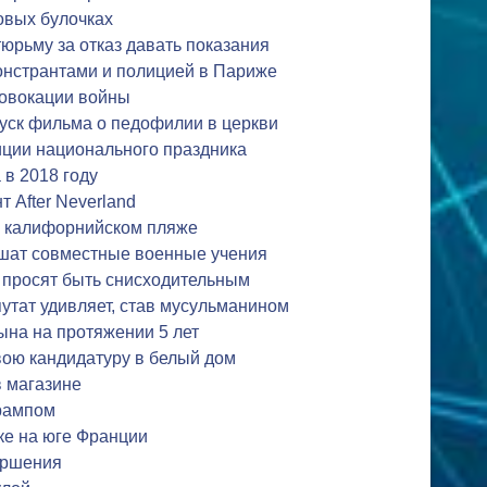
вых булочках
юрьму за отказ давать показания
нстрантами и полицией в Париже
овокации войны
уск фильма о педофилии в церкви
иции национального праздника
 в 2018 году
 After Neverland
а калифорнийском пляже
шат совместные военные учения
просят быть снисходительным
тат удивляет, став мусульманином
ына на протяжении 5 лет
вою кандидатуру в белый дом
в магазине
Трампом
ке на юге Франции
ершения