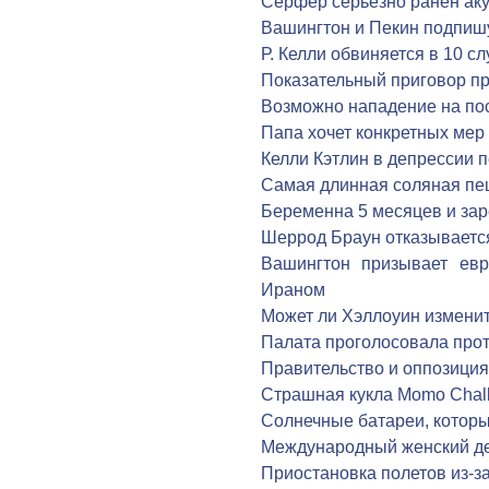
Серфер серьезно ранен ак
Вашингтон и Пекин подпиш
Р. Келли обвиняется в 10 с
Показательный приговор п
Возможно нападение на по
Папа хочет конкретных мер
Келли Кэтлин в депрессии п
Самая длинная соляная пе
Беременна 5 месяцев и за
Шеррод Браун отказываетс
Вашингтон призывает евр
Ираном
Может ли Хэллоуин измени
Палата проголосовала про
Правительство и оппозиция
Страшная кукла Momo Chal
Солнечные батареи, которы
Международный женский де
Приостановка полетов из-з