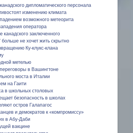
 канадского дипломатического персонала
тивостоят изменению климата
 падением возможного метеорита
 нападения оператора
е канадского заключенного
 больше не хочет жить скрытно
озвращению Ку-клукс-клана
му
рдной метелью
 переговоры в Вашингтоне
льного моста в Италии
ем на Гаити
са в школьных столовых
ещает безопасность в школах
еляют остров Галапагос
анцев и демократов к «компромиссу»
их в Абу-Даби
дущей вакцине