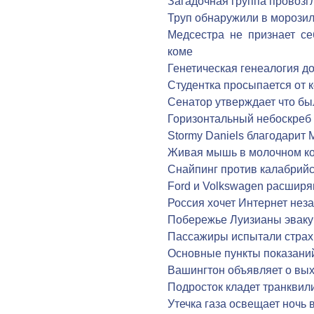
Загадочная группа провозг
Труп обнаружили в морозил
Медсестра не признает с
коме
Генетическая генеалогия д
Студентка просыпается от
Сенатор утверждает что б
Горизонтальный небоскреб 
Stormy Daniels благодарит 
Живая мышь в молочном ко
Снайпинг против калабрий
Ford и Volkswagen расширя
Россия хочет Интернет нез
Побережье Луизианы эваку
Пассажиры испытали страх 
Основные пункты показани
Вашингтон объявляет о вых
Подросток кладет транквил
Утечка газа освещает ночь 