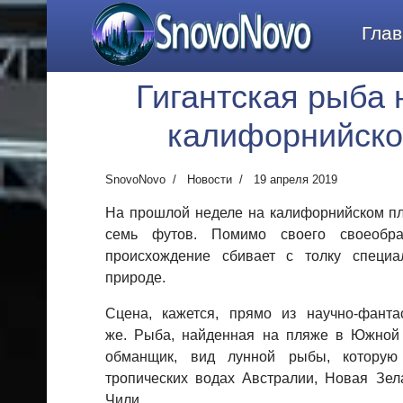
SnovoNovo
Глав
Гигантская рыба 
калифорнийско
SnovoNovo
Новости
19 апреля 2019
На прошлой неделе на калифорнийском пл
семь футов. Помимо своего своеобра
происхождение сбивает с толку специа
природе.
Сцена, кажется, прямо из научно-фанта
же. Рыба, найденная на пляже в Южной 
обманщик, вид лунной рыбы, котору
тропических водах Австралии, Новая Зе
Чили.