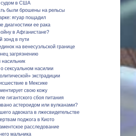
д судом в США
ать были брошены на рельсы
арке: ягуар пощадил
 диагностики ее рака
войну в Афганистане?
 зонд в пути
динок на венесуэльской границе
онец загрязнению
 насильник
 о сексуальном насилии
олитической» экстрадиции
исшествие в Мексике
ментирует свою кожу
ле гигантского сбоя питания
вано астероидом или вулканами?
шего адвоката в лжесвидетельстве
ертвам поджога в Киото
ламентское расследование
него мальчика