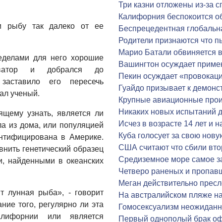
Три казни отложены из-за 
.
Калифорния беспокоится о
и рыбу так далеко от ее
Беспрецедентная глобальн
Родители признаются что п
Марио Батали обвиняется в
еделами для него хорошие
Вашингтон осуждает приме
ватор и добрался до
Пекин осуждает «провока
заставило его пересечь
Гуайдо призывает к демонс
ал ученый.
Крупные авиационные про
Никаких новых испытаний д
щему узнать, является ли
Исчез в возрасте 14 лет и н
а из дома, или популяцией
Куба голосует за свою нов
нтифицирована в Америке.
США считают что сбили вто
нить генетический образец
Средиземное море самое з
, найденными в океанских
Четверо раненых и пропав
Меган действительно пресл
т лунная рыба», - говорит
На австралийском пляже на
ние того, регулярно ли эта
Гомосексуализм неожиданн
лифорнии или является
Первый однополый брак оф