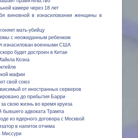
лашает правительство
ьной камере через 18 лет
ебя виновной в изнасиловании женщины в
огоняет мать-убийцу
 комы с неожиданным ребенком
ыл изнасилован военными США
скоро будет достроен в Китае
Майкла Коэна
ктейле
ской мафии
ют свой союз
ависимый от иностранных серверов
ировано до прибытия Барри
за свою жизнь во время круиза
й бывшего адвоката Трампа
оде из ядерного договора с Москвой
изатор в напиток отчима
в Миссури