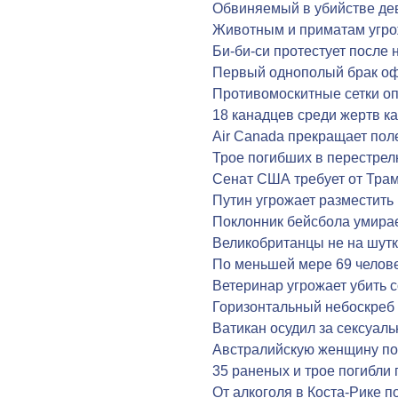
Обвиняемый в убийстве дев
Животным и приматам угро
Би-би-си протестует после
Первый однополый брак оф
Противомоскитные сетки о
18 канадцев среди жертв к
Air Canada прекращает пол
Трое погибших в перестрел
Сенат США требует от Трам
Путин угрожает разместить
Поклонник бейсбола умира
Великобританцы не на шутк
По меньшей мере 69 челове
Ветеринар угрожает убить с
Горизонтальный небоскреб 
Ватикан осудил за сексуал
Австралийскую женщину по
35 раненых и трое погибли
От алкоголя в Коста-Рике п