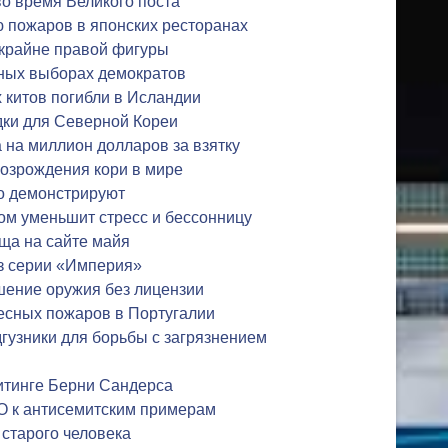
во время Великого поста
ю пожаров в японских ресторанах
 крайне правой фигуры
чных выборах демократов
 китов погибли в Исландии
дки для Северной Кореи
на миллион долларов за взятку
возрождения кори в мире
о демонстрируют
ом уменьшит стресс и бессонницу
ща на сайте майя
з серии «Империя»
шение оружия без лицензии
есных пожаров в Португалии
гузники для борьбы с загрязнением
итинге Берни Сандерса
О к антисемитским примерам
 старого человека