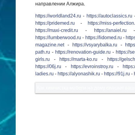
направлении Алжира.
https://worldland24.ru
-
https://autoclassics.ru
https://pridemed.ru
-
https://miss-perfection
https://maxi-credit.ru
-
https://anaiel.ru
https://lumberwood.ru
-
https://lidomed.ru
-
http
magazine.net
-
https://vsyarybalka.ru
-
https
path.ru
-
https://renovation-guide.ru
-
https://s
girls.ru
-
https://marta-ko.ru
-
https://gelsc
https://06j.ru
-
https://evroinstroy.ru
-
https
ladies.ru
-
https://alyonashik.ru
-
https://91j.ru
-
Как химчистка мебели на дому спасает ваш