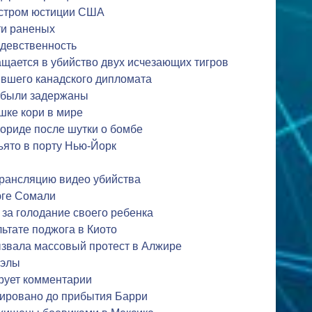
истром юстиции США
ти раненых
 девственность
щается в убийство двух исчезающих тигров
вшего канадского дипломата
 были задержаны
шке кори в мире
ориде после шутки о бомбе
ъято в порту Нью-Йорк
трансляцию видео убийства
юге Сомали
 за голодание своего ребенка
льтате поджога в Киото
ызвала массовый протест в Алжире
уэлы
рует комментарии
ировано до прибытия Барри