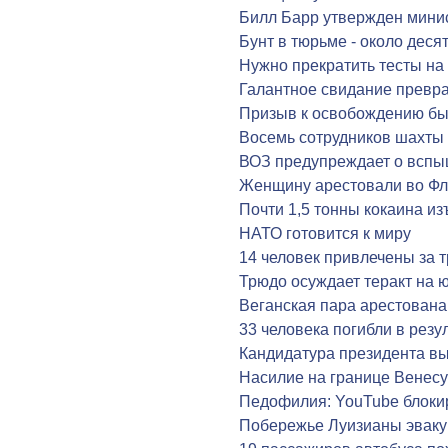
Билл Барр утвержден мин
Бунт в тюрьме - около деся
Нужно прекратить тесты на
Галантное свидание превра
Призыв к освобождению бы
Восемь сотрудников шахты
ВОЗ предупреждает о вспы
Женщину арестовали во Фл
Почти 1,5 тонны кокаина из
НАТО готовится к миру
14 человек привлечены за 
Трюдо осуждает теракт на 
Веганская пара арестована
33 человека погибли в резу
Кандидатура президента в
Насилие на границе Венес
Педофилия: YouTube блоки
Побережье Луизианы эваку