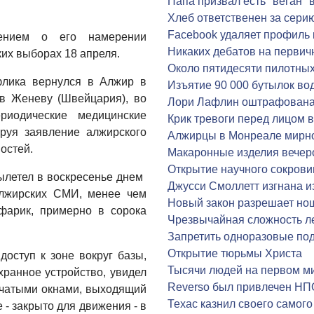
Папа призвал есть "веган" 
Хлеб ответственен за сери
Facebook удаляет профиль
ением о его намерении
Никаких дебатов на перви
ких выборах 18 апреля.
Около пятидесяти пилотных
флика вернулся в Алжир в
Изъятие 90 000 бутылок во
а в Женеву (Швейцария), во
Лори Лафлин оштрафована 
риодические медицинские
Крик тревоги перед лицом 
ируя заявление алжирского
Алжирцы в Монреале мирн
остей.
Макаронные изделия вечер
Открытие научного сокрови
етел в воскресенье днем ​​
Джусси Смоллетт изгнана и
лжирских СМИ, менее чем
Новый закон разрешает но
фарик, примерно в сорока
Чрезвычайная сложность л
Запретить одноразовые под
Открытие тюрьмы Христа
доступ к зоне вокруг базы,
Тысячи людей на первом м
хранное устройство, увидел
Reverso был привлечен НП
мчатыми окнами, выходящий
Техас казнил своего самого
- закрыто для движения - в