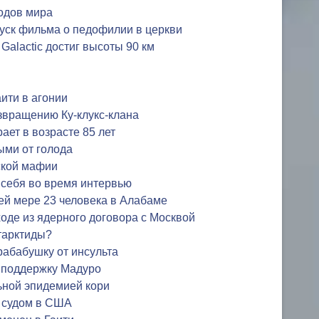
одов мира
уск фильма о педофилии в церкви
 Galactic достиг высоты 90 км
ити в агонии
озвращению Ку-клукс-клана
ает в возрасте 85 лет
ыми от голода
ской мафии
т себя во время интервью
ей мере 23 человека в Алабаме
оде из ядерного договора с Москвой
тарктиды?
рабабушку от инсульта
 поддержку Мадуро
ьной эпидемией кори
д судом в США