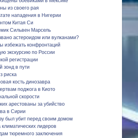
охищены боевиками в Мексике
ны из своего рая
ьтате нападения в Нигерии
ентом Китая Си
комик Сильвен Марсель
вано астероидом или вулканами?
бы избежать конфронтаций
ую экскурсию по России
ской регистрации
 зонд в пути
з риска
овая кость динозавра
ертвам поджога в Киото
нальной скорости
ких арестованы за убийство
ва в Сирии
зу был убит перед своим домом
 климатических лидеров
одам тюремного заключения