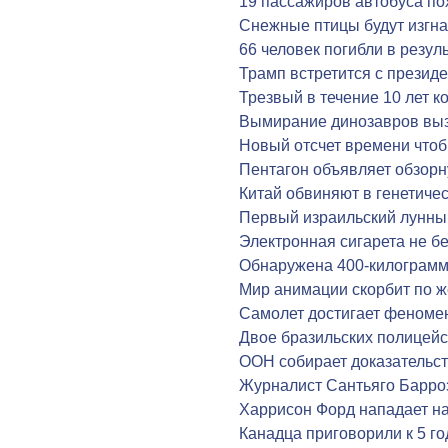
19 пассажиров автобуса п
Снежные птицы будут изгна
66 человек погибли в резул
Трамп встретится с презид
Трезвый в течение 10 лет 
Вымирание динозавров выз
Новый отсчет времени что
Пентагон объявляет обзорн
Китай обвиняют в генетиче
Первый израильский лунный
Электронная сигарета не бе
Обнаружена 400-килограмм
Мир анимации скорбит по ж
Cамолет достигает феноме
Двое бразильских полицейс
ООН собирает доказательст
Журналист Сантьяго Барро
Харрисон Форд нападает на
Канадца приговорили к 5 г