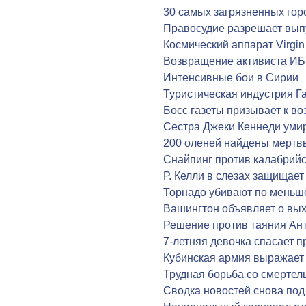
30 самых загрязненных гор
Правосудие разрешает вып
Космический аппарат Virgin
Возвращение активиста ИБ
Интенсивные бои в Сирии
Туристическая индустрия Га
Босс газеты призывает к в
Сестра Джеки Кеннеди умир
200 оленей найдены мертв
Снайпинг против калабрий
Р. Келли в слезах защищае
Торнадо убивают по меньш
Вашингтон объявляет о вых
Решение против таяния Ан
7-летняя девочка спасает п
Кубинская армия выражает
Трудная борьба со смертел
Сводка новостей снова по