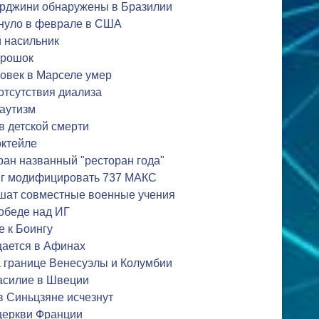
рджини обнаружены в Бразилии
хнуло в феврале в США
 насильник
орошок
овек в Марселе умер
отсутствия диализа
аутизм
в детской смерти
ктейле
ан названный "ресторан года"
нг модифицировать 737 МАКС
шат совместные военные учения
обеде над ИГ
 к Боингу
ается в Афинах
 границе Венесуэлы и Колумбии
насилие в Швеции
в Синьцзяне исчезнут
 церкви Франции