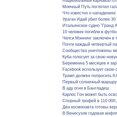
Национальный карнавал от
Млечный Путь поглотил гал
Что известно о нападениях
Ураган Идай убил более 30
Итальянское судно "Гранд 
10 человек погибли в футб
Челси Мэннинг заключен в т
Почти каждый четвертый п
Сообщества уничтожены м
Куба голосует за свою нов
Беременна 5 месяцев и за
Facebook использует свою 
Трамп должен попросить 8,
Первый солнечный маршрут
В аду огня в Бангладеш
Карлос Гон может быть осв
Спорный трофей в 110 000
Два космонавта готовы вер
В Венесуэле годовая инфля