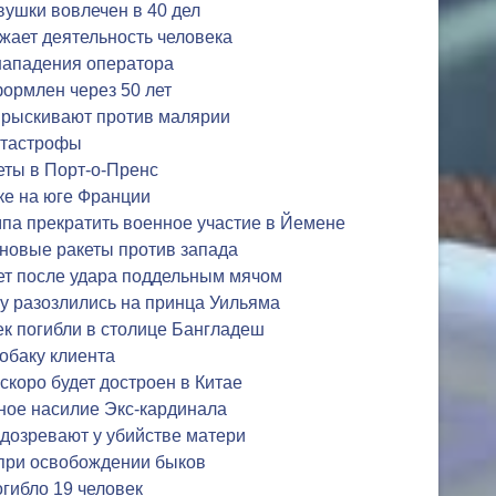
ушки вовлечен в 40 дел
жает деятельность человека
 нападения оператора
ормлен через 50 лет
прыскивают против малярии
атастрофы
еты в Порт-о-Пренс
ке на юге Франции
па прекратить военное участие в Йемене
 новые ракеты против запада
ет после удара поддельным мячом
у разозлились на принца Уильяма
к погибли в столице Бангладеш
обаку клиента
скоро будет достроен в Китае
ьное насилие Экс-кардинала
дозревают у убийстве матери
 при освобождении быков
огибло 19 человек