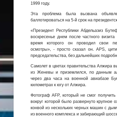
1999 году.
Эта проблема была вызвана объявл
баллотироваться на 5-й срок на президентс
«Президент Республики Абдельазиз Буте
воскресенье днем ​​после частного визит
время которого он проводил свои пе
осмотры», - просто сказал он. APS, цит
председательства, без дальнейших подробн
Самолет в цветах правительства Алжира выл
из Женевы и приземлился, по данным а
через два часа на военной авиабазе Бу
километрах к югу от Алжира.
Фотограф AFP, который не смог получить 
вокруг которой было развернуто крупное о
конвой из нескольких черных машин с ды
из военного комплекса и забирающий шоссе 