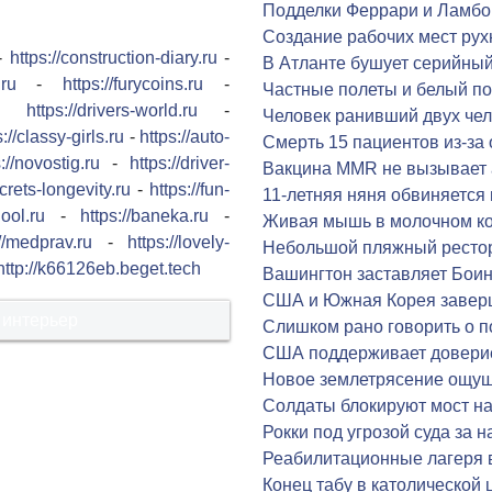
Подделки Феррари и Ламбо
Создание рабочих мест ру
-
https://construction-diary.ru
-
В Атланте бушует серийный
.ru
-
https://furycoins.ru
-
Частные полеты и белый п
-
https://drivers-world.ru
-
Человек ранивший двух чел
s://classy-girls.ru
-
https://auto-
Cмерть 15 пациентов из-за 
://novostig.ru
-
https://driver-
Вакцина MMR не вызывает 
ecrets-longevity.ru
-
https://fun-
11-летняя няня обвиняется 
hool.ru
-
https://baneka.ru
-
Живая мышь в молочном ко
://medprav.ru
-
https://lovely-
Небольшой пляжный рестор
http://k66126eb.beget.tech
Вашингтон заставляет Бои
США и Южная Корея завер
 интерьер
Слишком рано говорить о п
США поддерживает доверие
Новое землетрясение ощущ
Солдаты блокируют мост на
Рокки под угрозой суда за 
Реабилитационные лагеря 
Конец табу в католической