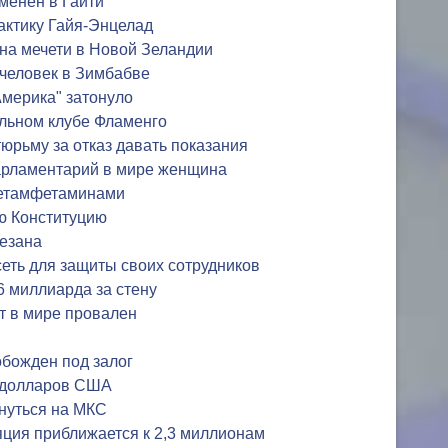
менен в Гаити
актику Гайя-Энцелад
 на мечети в Новой Зеландии
 человек в Зимбабве
Америка" затонуло
ольном клубе Фламенго
юрьму за отказ давать показания
арламентарий в мире женщина
етамфетаминами
ую Конституцию
резана
сеть для защиты своих сотрудников
6 миллиарда за стену
 в мире провален
обожден под залог
 долларов США
нуться на МКС
ция приближается к 2,3 миллионам