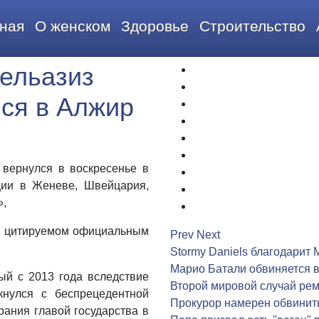
ная
О женском
Здоровье
Строительство
ельазиз
1
2
ся в Алжир
3
4
5
6
вернулся в воскресенье в
7
ции в Женеве, Швейцария,
8
»,
9
а, цитируемом официальным
Prev
Next
Stormy Daniels благодарит 
Марио Батали обвиняется в
ый с 2013 года вследствие
Второй мировой случай рем
кнулся с беспрецедентной
Прокурор намерен обвинить
рания главой государства в