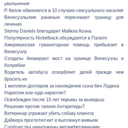
увольнения
Р. Келли обвиняется в 10 случаях сексуального насилия
Венесуэльские раненые пересекают границу для
лечения
Stormy Daniels благодарит Майкла Коэна
Популярность Nickelback обсуждается в Палате
Американская гуманитарная помощь прибывает в
Венесуэлу
Солдаты блокируют мост на границе Венесуэлы и
Колумбии
Водитель автобуса оскорбляет детей прежде чем
бросить их
1 миллион долларов за нахождение сына бен Ладена
Наркотик или чудо наркотик?
Освобожден после 10 лет тюрьмы за выкидыш
Решение против таяния Антарктиды?
Ветеринар угрожает убить собаку клиента
Дайвера проглотил кит и выплюнул живьем
Сообщества уничтожены метамфетаминами