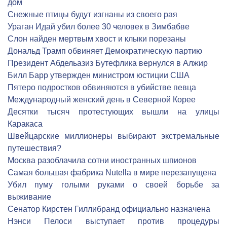
дом
Снежные птицы будут изгнаны из своего рая
Ураган Идай убил более 30 человек в Зимбабве
Слон найден мертвым хвост и клыки порезаны
Дональд Трамп обвиняет Демократическую партию
Президент Абдельазиз Бутефлика вернулся в Алжир
Билл Барр утвержден министром юстиции США
Пятеро подростков обвиняются в убийстве певца
Международный женский день в Северной Корее
Десятки тысяч протестующих вышли на улицы
Каракаса
Швейцарские миллионеры выбирают экстремальные
путешествия?
Москва разоблачила сотни иностранных шпионов
Самая большая фабрика Nutella в мире перезапущена
Убил пуму голыми руками о своей борьбе за
выживание
Сенатор Кирстен Гиллибранд официально назначена
Нэнси Пелоси выступает против процедуры