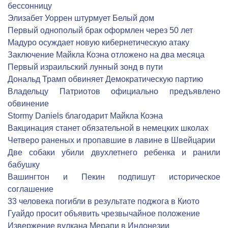
бессонницу
Элизабет Уоррен штурмует Белый дом
Первый однополый брак оформлен через 50 лет
Мадуро осуждает новую кибернетическую атаку
Заключение Майкла Коэна отложено на два месяца
Первый израильский лунный зонд в пути
Дональд Трамп обвиняет Демократическую партию
Владельцу Патриотов официально предъявлено
обвинение
Stormy Daniels благодарит Майкла Коэна
Вакцинация станет обязательной в немецких школах
Четверо раненых и пропавшие в лавине в Швейцарии
Две собаки убили двухлетнего ребенка и ранили
бабушку
Вашингтон и Пекин подпишут историческое
соглашение
33 человека погибли в результате поджога в Киото
Гуайдо просит объявить чрезвычайное положение
Извержение вулкана Мерапи в Индонезии