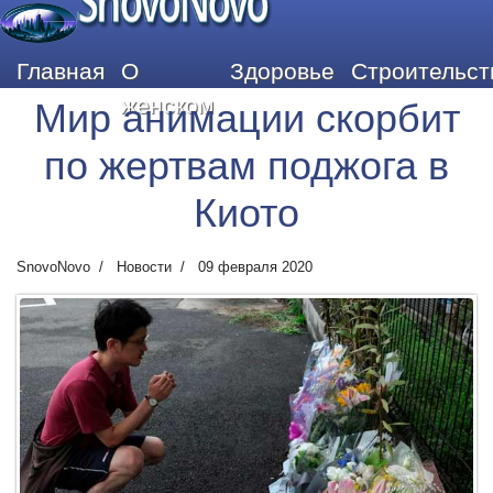
SnovoNovo
Главная
О
Здоровье
Строительст
женском
Мир анимации скорбит
по жертвам поджога в
Киото
SnovoNovo
Новости
09 февраля 2020