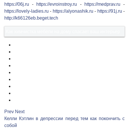
https://06j.ru
-
https://evroinstroy.ru
-
https://medprav.ru
-
https://lovely-ladies.ru
-
https://alyonashik.ru
-
https://91j.ru
-
http://k66126eb.beget.tech
Как химчистка мебели на дому спасает ваш интерьер
1
2
3
4
5
6
7
8
9
Prev
Next
Келли Кэтлин в депрессии перед тем как покончить с
собой