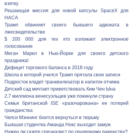
взятку
Решающая миссия для новой капсулы SpaceX для
НАСА
Трамп обвиняет своего бывшего адвоката в
лжесвидетельстве
$ 200 000 для тех кто взломает электронное
голосование
Меган Маркл в Нью-Йорке для своего детского
праздника!
Дефицит торгового баланса в 2018 году
Школа в которой учился Трамп прятала свои записи
Подросток кладет транквилизатор в напиток отчима
Детский сад мечтает приветствовать Ким Чен Ына
2,7 миллиона венесуэльцев уже покинули страну
Семья британской ISE «разочарована» ее потерей
гражданства
Челси Мэннинг боится вернуться в тюрьму
Бывшая студентка Аманда Нокс выходит замуж
Нужен ли газете специалист по гендерному равенству?