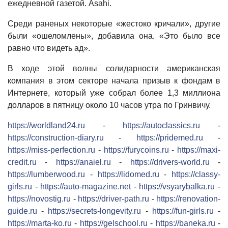
ежедневной газетой. Asahi.
Среди раненых некоторые «жестоко кричали», другие
были «ошеломлены», добавила она. «Это было все
равно что видеть ад».
В ходе этой волны солидарности американская
компания в этом секторе начала призыв к фондам в
Интернете, который уже собрал более 1,3 миллиона
долларов в пятницу около 10 часов утра по Гринвичу.
https://worldland24.ru
-
https://autoclassics.ru
-
https://construction-diary.ru
-
https://pridemed.ru
-
https://miss-perfection.ru
-
https://furycoins.ru
-
https://maxi-
credit.ru
-
https://anaiel.ru
-
https://drivers-world.ru
-
https://lumberwood.ru
-
https://lidomed.ru
-
https://classy-
girls.ru
-
https://auto-magazine.net
-
https://vsyarybalka.ru
-
https://novostig.ru
-
https://driver-path.ru
-
https://renovation-
guide.ru
-
https://secrets-longevity.ru
-
https://fun-girls.ru
-
https://marta-ko.ru
-
https://gelschool.ru
-
https://baneka.ru
-