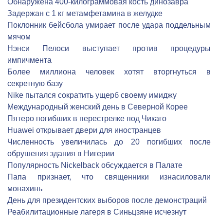
Обнаружена 400-килограммовая кость динозавра
Задержан с 1 кг метамфетамина в желудке
Поклонник бейсбола умирает после удара поддельным
мячом
Нэнси Пелоси выступает против процедуры
импичмента
Более миллиона человек хотят вторгнуться в
секретную базу
Nike пытался сократить ущерб своему имиджу
Международный женский день в Северной Корее
Пятеро погибших в перестрелке под Чикаго
Huawei открывает двери для иностранцев
Численность увеличилась до 20 погибших после
обрушения здания в Нигерии
Популярность Nickelback обсуждается в Палате
Папа признает, что священники изнасиловали
монахинь
День для президентских выборов после демонстраций
Реабилитационные лагеря в Синьцзяне исчезнут