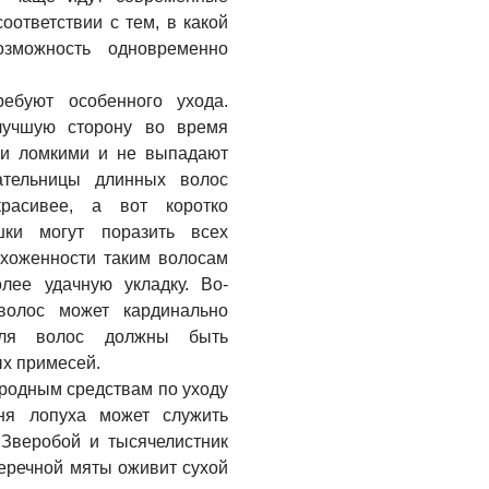
оответствии с тем, в какой
зможность одновременно
ебуют особенного ухода.
лучшую сторону во время
ми ломкими и не выпадают
ательницы длинных волос
красивее, а вот коротко
ки могут поразить всех
хоженности таким волосам
лее удачную укладку. Во-
волос может кардинально
для волос должны быть
ых примесей.
родным средствам по уходу
ня лопуха может служить
Зверобой и тысячелистник
еречной мяты оживит сухой