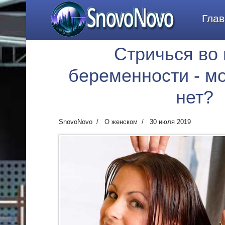
SnovoNovo
Глав
Стричься во
беременности - м
нет?
SnovoNovo
О женском
30 июля 2019