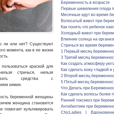
Беременность в возрасте
Первые шевеления плода п
Месячные идут во время б
Волосатый живот при бере
Как понять что ребенок на
Холодный живот при берем
Влияние солнца на органи
о ли или нет? Существуют
Стричься во время беремен
го момента, как в ее жизни
1 Первый месяц беременно
сть.
3 Третий месяц беременнос
Как создать атмосферу уют
 пользоваться краской для
Как сделать кожу гладкой и 
нельзя стричься, нельзя
2 Второй месяц беременно
ьзовать средства с
5 Пятый месяц беременнос
ием химии.
Что Делать при Беременно
Как сделать волосы более
ность беременной женщины
Ранний токсикоз при берем
Причем женщина становится
Антибиотики при беременн
е помогает культивировать
ChicLadies | Вдохнове