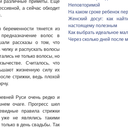
ей различные приметы. Еще
Неповторимой
ессивной, а сейчас обходит
На каком сроке ребенок пе
.
Женский досуг: как най
настоящему полезным
 беременности тянется из
Как выбрать идеальное мал
 предназначение волос в
Через сколько дней после 
шали рассказы о том, что
челку и распускать волосы
ались не только волосы, но
зычестве. Считалось, что
ьшают жизненную силу их
после стрижки, ведь плохой
рчу.
евней Руси очень редко и
шнем очаге. Прогресс шел
евидные правила стрижки
 уже не являлись такими
только в день свадьбы. Так