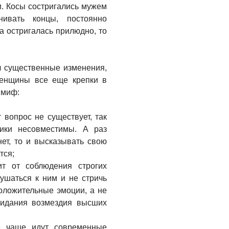
. Косы состригались мужем
ивать концы, постоянно
а остригалась прилюдно, то
л существенные изменения,
женщины все еще крепки в
 миф:
 вопрос не существует, так
ники несовместимы. А раз
нет, то и высказывать свою
тся;
т от соблюдения строгих
лушаться к ним и не стричь
оложительные эмоции, а не
жидания возмездия высших
е чаще идут современные