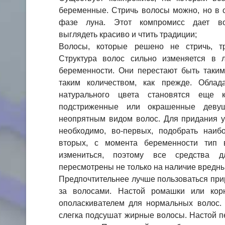
беременные. Стричь волосы можно, но в с
фазе луна. Этот компромисс дает во
выглядеть красиво и чтить традиции;
Волосы, которые решено не стричь, тр
Структура волос сильно изменяется в 
беременности. Они перестают быть таки
таким количеством, как прежде. Облад
натурального цвета становятся еще 
подстриженные или окрашенные девуш
неопрятным видом волос. Для придания у
необходимо, во-первых, подобрать наибо
вторых, с момента беременности тип 
измениться, поэтому все средства 
пересмотрены не только на наличие вредн
Предпочтительнее лучше пользоваться при
за волосами. Настой ромашки или кор
ополаскивателем для нормальных волос. 
слегка подсушат жирные волосы. Настой п