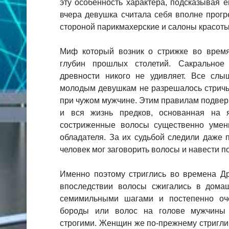
эту особенность характера, подсказывая 
вчера девушка считала себя вполне прогр
стороной парикмахерские и салоны красоты
Миф который возник о стрижке во время
глубин прошлых столетий. Сакральное
древности никого не удивляет. Все слы
молодым девушкам не разрешалось стричь 
при чужом мужчине. Этим правилам подверг
и вся жизнь предков, основанная на я
состриженные волосы существенно умен
обладателя. За их судьбой следили даже 
человек мог заговорить волосы и навести по
Именно поэтому стриглись во времена Др
впоследствии волосы сжигались в дома
семимильными шагами и постепенно оч
бороды или волос на голове мужчины
строгими. Женщин же по-прежнему стригли 