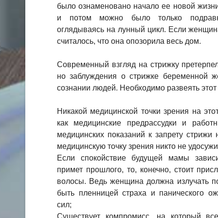
было ознаменовано начало ее новой жизни
и потом можно было только подравн
оглядываясь на лунный цикл. Если женщин
считалось, что она опозорила весь дом.
Современный взгляд на стрижку претерпе
но заблуждения о стрижке беременной 
сознании людей. Необходимо развеять этот
Никакой медицинской точки зрения на этот
как медицинские предрассудки и работ
медицинских показаний к запрету стрижи 
медицинскую точку зрения никто не удосужи
Если спокойствие будущей мамы зависи
примет прошлого, то, конечно, стоит прис
волосы. Ведь женщина должна излучать п
быть пленницей страха и панического о
сил;
Существует компромисс, на который вс