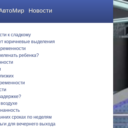
АвтоМир
Новости
сти к сладкому
ут коричневые выделения
еременности
пеленать ребенка?
нности
и
близких
еременности
сти
задержке?
 воздухе
знанность
анних сроках по неделям
ьги для вечернего выхода