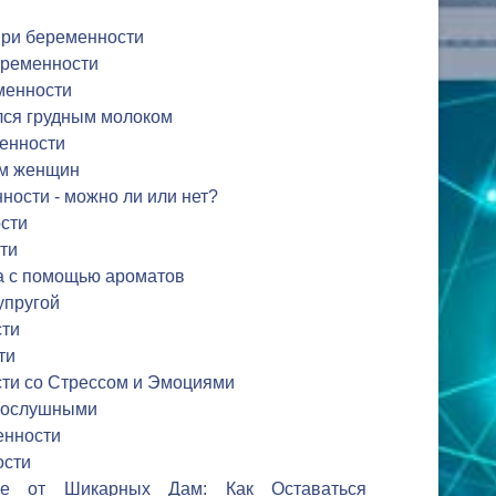
ри беременности
еременности
менности
елся грудным молоком
енности
зм женщин
ности - можно ли или нет?
сти
ти
а с помощью ароматов
упругой
сти
ти
сти со Стрессом и Эмоциями
 послушными
енности
ости
ние от Шикарных Дам: Как Оставаться