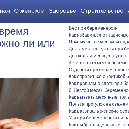
ная
О женском
Здоровье
Строительство
 время
Вес при беременности
Как избавиться от зависимо
ожно ли или
Почему после месячных ид
Дексаметазон: уколы при б
До скольки месяцев нужно 
4 Четвертый месяц береме
Судороги при беременност
Как справиться с критикой 
Как правильно спать при б
6 Шестой месяц беременно
Как вызвать месячные при 
Польза прогулок на свежем
Как развивать женскую осо
Узи при беременности на р
Как выбрать идеальные сер