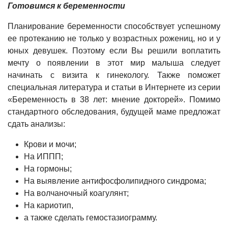
Готовимся к беременности
Планирование беременности способствует успешному
ее протеканию не только у возрастных рожениц, но и у
юных девушек. Поэтому если Вы решили воплатить
мечту о появлении в этот мир малыша следует
начинать с визита к гинекологу. Также поможет
специальная литература и статьи в Интернете из серии
«Беременность в 38 лет: мнение докторей». Помимо
стандартного обследования, будущей маме предложат
сдать анализы:
Крови и мочи;
На ИППП;
На гормоны;
На выявление антифосфолипидного синдрома;
На волчаночный коагулянт;
На кариотип,
а также сделать гемостазиограмму.