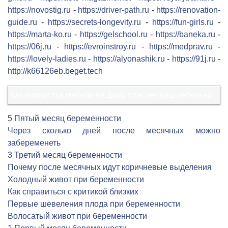
https://novostig.ru
-
https://driver-path.ru
-
https://renovation-
guide.ru
-
https://secrets-longevity.ru
-
https://fun-girls.ru
-
https://marta-ko.ru
-
https://gelschool.ru
-
https://baneka.ru
-
https://06j.ru
-
https://evroinstroy.ru
-
https://medprav.ru
-
https://lovely-ladies.ru
-
https://alyonashik.ru
-
https://91j.ru
-
http://k66126eb.beget.tech
Как химчистка мебели на дому спасает ваш интерьер
5 Пятый месяц беременности
Через сколько дней после месячных можно
забеременеть
3 Третий месяц беременности
Почему после месячных идут коричневые выделения
Холодный живот при беременности
Как справиться с критикой близких
Первые шевеления плода при беременности
Волосатый живот при беременности