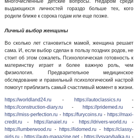
многочисленные детские вопросы. Недаром среди
выдающихся личностей гораздо больше тех, кого
родили ближе к сорока годам или еще позже.
Личный выбор женщины
Во сколько лет становиться мамой, женщина решает
сама. И, если выбор сделан в пользу поздних родов, не
стоит об этом сожалеть. Психологическая готовность к
материнству играет и более важную роль, чем
физиология. Предварительное медицинское
обследование и правильный психологический настрой
помогут приблизить самый счастливый момент в жизни.
https://worldland24.ru
-
https://autoclassics.ru
-
https://construction-diary.ru
-
https://pridemed.ru
-
https://miss-perfection.ru
-
https://furycoins.ru
-
https://maxi-
credit.ru
-
https://anaiel.ru
-
https://drivers-world.ru
-
https://lumberwood.ru
-
https://lidomed.ru
-
https://classy-
girls.ru
-
https://auto-magazine.net
-
https://vsyarybalka.ru
-