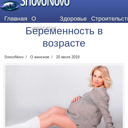
SnovoNovo
Главная
О
Здоровье
Строительст
женском
Беременность в
возрасте
SnovoNovo
О женском
20 июля 2019